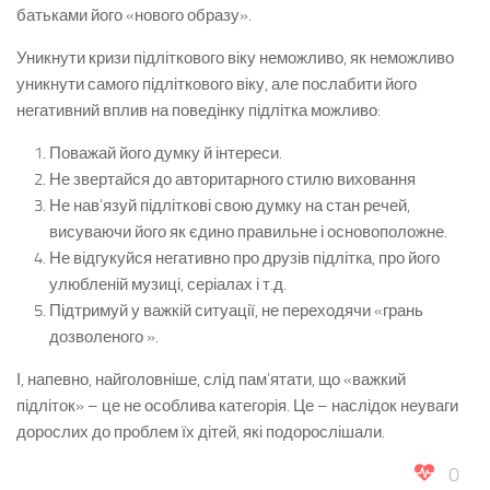
батьками його «нового образу».
Уникнути кризи підліткового віку неможливо, як неможливо
уникнути самого підліткового віку, але послабити його
негативний вплив на поведінку підлітка можливо:
Поважай його думку й інтереси.
Не звертайся до авторитарного стилю виховання
Не нав’язуй підліткові свою думку на стан речей,
висуваючи його як єдино правильне і основоположне.
Не відгукуйся негативно про друзів підлітка, про його
улюбленій музиці, серіалах і т.д.
Підтримуй у важкій ситуації, не переходячи «грань
дозволеного ».
І, напевно, найголовніше, слід пам’ятати, що «важкий
підліток» – це не особлива категорія. Це – наслідок неуваги
дорослих до проблем їх дітей, які подорослішали.
0