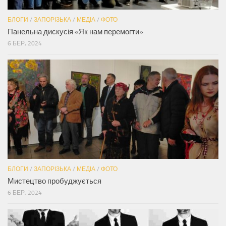
БЛОГИ
/
ЗАПОРІЗЬКА
/
МЕДІА
/
ФОТО
Панельна дискусія «Як нам перемогти»
6 БЕР, 2024
БЛОГИ
/
ЗАПОРІЗЬКА
/
МЕДІА
/
ФОТО
Мистецтво пробуджується
6 БЕР, 2024