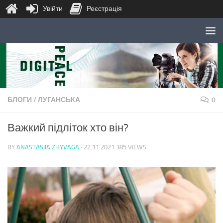
Увійти
Реєстрація
Skip to content
БЛОГИ
/
ЛУГАНСЬКА
0
Важкий підліток хто він?
BY
ANASTASIIA ZHYVAGA
·
22.11.2021
385 VIEWS