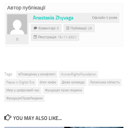
Автор публікації
Anastasiia Zhyvaga
Офлайн 5 років
Коментарі: 0
Публікації: 26
Реєстрація: 15-11-2021
0
Tags:
#Поведінка у конфлікті
HumanRightsFoundation
Peace in Digital Era
блог-кафе
Дієва громада
Луганська область
Мир у цифровий час
Фундація прав людини
ФундаціяПравЛюдини
YOU MAY ALSO LIKE...