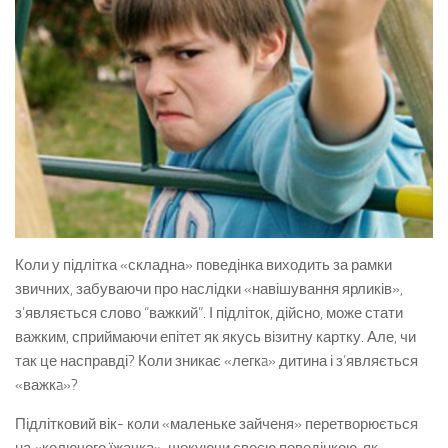
Коли у підлітка «складна» поведінка виходить за рамки
звичних, забуваючи про наслідки «навішування ярликів»,
з’являється слово “важкий”. І підліток, дійсно, може стати
важким, сприймаючи епітет як якусь візитну картку. Але, чи
так це насправді? Коли зникає «легкa» дитина і з’являється
«важкa»?
Підлітковий вік- коли «маленьке зайченя» перетворюється