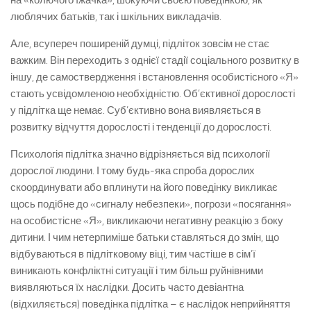
на «колючого їжачка», шокуючи своєю поведінкою, як
люблячих батьків, так і шкільних викладачів.
Але, всупереч поширеній думці, підліток зовсім не стає
важким. Він переходить з однієї стадії соціального розвитку в
іншу, де самоствердження і встановлення особистісного «Я»
стають усвідомленою необхідністю. Об’єктивної дорослості
у підлітка ще немає. Суб’єктивно вона виявляється в
розвитку відчуття дорослості і тенденції до дорослості.
Психологія підлітка значно відрізняється від психології
дорослої людини. І тому будь-яка спроба дорослих
скоординувати або вплинути на його поведінку викликає
щось подібне до «сигналу небезпеки», погрози «посягання»
на особистісне «Я», викликаючи негативну реакцію з боку
дитини. І чим нетерпиміше батьки ставляться до змін, що
відбуваються в підлітковому віці, тим частіше в сім’ї
виникають конфліктні ситуації і тим більш руйнівними
виявляються їх наслідки. Досить часто девіантна
(відхиляється) поведінка підлітка – є наслідок неприйняття