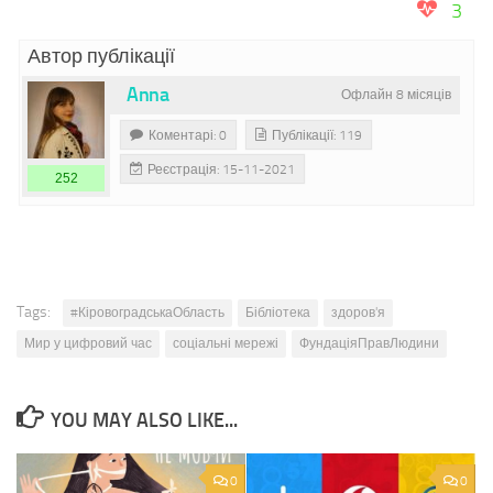
3
Автор публікації
Anna
Офлайн 8 місяців
Коментарі: 0
Публікації: 119
Реєстрація: 15-11-2021
252
Tags:
#КіровоградськаОбласть
Бібліотека
здоров'я
Мир у цифровий час
соціальні мережі
ФундаціяПравЛюдини
YOU MAY ALSO LIKE...
0
0