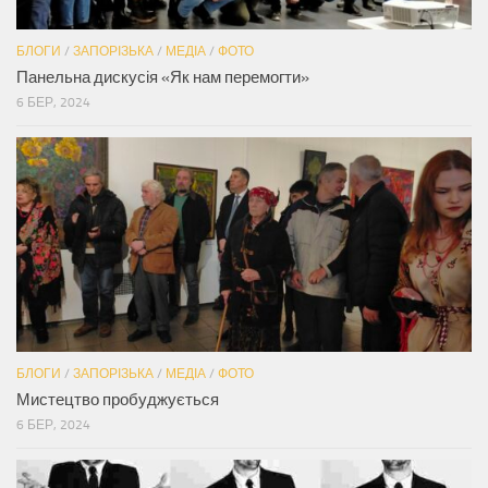
БЛОГИ
/
ЗАПОРІЗЬКА
/
МЕДІА
/
ФОТО
Панельна дискусія «Як нам перемогти»
6 БЕР, 2024
БЛОГИ
/
ЗАПОРІЗЬКА
/
МЕДІА
/
ФОТО
Мистецтво пробуджується
6 БЕР, 2024