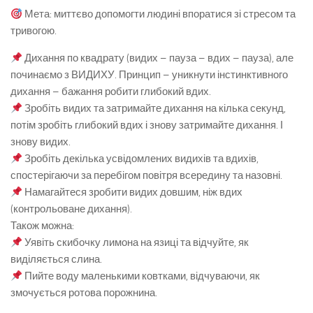
Мета: миттєво допомогти людині впоратися зі стресом та
тривогою.
Дихання по квадрату (видих – пауза – вдих – пауза), але
починаємо з ВИДИХУ. Принцип – уникнути інстинктивного
дихання – бажання робити глибокий вдих.
Зробіть видих та затримайте дихання на кілька секунд,
потім зробіть глибокий вдих і знову затримайте дихання. І
знову видих.
Зробіть декілька усвідомлених видихів та вдихів,
спостерігаючи за перебігом повітря всередину та назовні.
Намагайтеся зробити видих довшим, ніж вдих
(контрольоване дихання).
Також можна:
Уявіть скибочку лимона на язиці та відчуйте, як
виділяється слина.
Пийте воду маленькими ковтками, відчуваючи, як
змочується ротова порожнина.