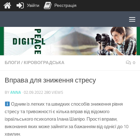
Увійти
Реєстрація
Skip to content
БЛОГИ
/
КІРОВОГРАДСЬКА
0
Вправа для зниження стресу
BY
ANNA
·
02.09.2022
280 VIEWS
Одним із легких та швидких способів зниження рівня
стресу та тривожності є кілька вправ від відомого
ізраїльського психолога Ілана Шапіро. Прості вправи,
виконання яких може зайняти за бажанням від однієї до 10
хвилин.