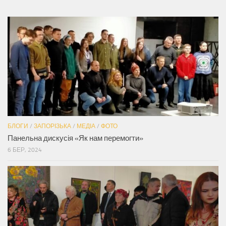
БЛОГИ
/
ЗАПОРІЗЬКА
/
МЕДІА
/
ФОТО
Панельна дискусія «Як нам перемогти»
6 БЕР, 2024