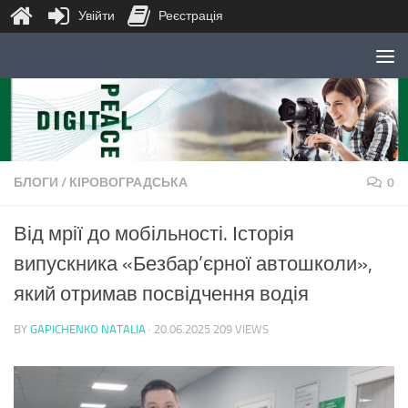
Увійти
Реєстрація
Skip to content
БЛОГИ
/
КІРОВОГРАДСЬКА
0
Від мрії до мобільності. Історія
випускника «Безбар’єрної автошколи»,
який отримав посвідчення водія
BY
GAPICHENKO NATALIA
·
20.06.2025
209 VIEWS