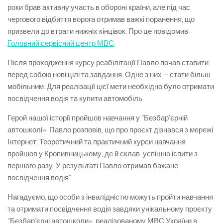
роки брав активну участь в обороні країни, але під час
чергового відбиття ворога отримав важкі поранення, що
призвели до втрати нижніх кінцівок. Про це повідомив
Головний сервісний центр МВС
.
Після проходження курсу реабілітації Павло почав ставити
перед собою нові цілі та завдання. Одне з них – стати більш
мобільним. Для реалізації цієї мети необхідно було отримати
посвідчення водія та купити автомобіль.
Герой нашої історії пройшов навчання у “Безбар’єрній
автошколі». Павло розповів, що про проєкт дізнався з мережі
Інтернет. Теоретичний та практичний курси навчання
пройшов у Кропивницькому, де й склав успішно іспити з
першого разу. У результаті Павло отримав бажане
посвідчення водія”
Нагадуємо, що особи з інвалідністю можуть пройти навчання
та отримати посвідчення водія завдяки унікальному проєкту
“Безбар’єрні автошколи», реалізованому МВС України в