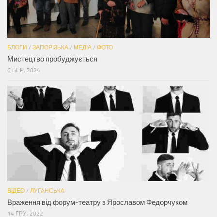
БЛОГИ
/
ЗАПОРІЗЬКА
/
МЕДІА
/
ФОТО
Мистецтво пробуджується
6 БЕР, 2024
ВІДЕО
/
ЛУГАНСЬКА
Враження від форум-театру з Ярославом Федорчуком
14 ГРУ, 2022