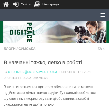
Увійти
Реєстрація
Skip to content
БЛОГИ
/
СУМСЬКА
0
В навчанні тяжко, легко в роботі
BY
O.TULIAKOV@UABS.SUMDU.EDU.UA
· PUBLISHED
11.12.2021
·
UPDATED
11.12.2021
295 VIEWS
В житті стається так що через обставини ти не можеш
підійнятися з ліжка і важко сидіти. Тут сильні особистості
шукають як використовувати ці обставини, а слабкі
скаржаться на те що їм погано.