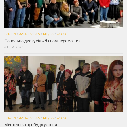
БЛОГИ
/
ЗАПОРІЗЬКА
/
МЕДІА
/
ФОТО
Панельна дискусія «Як нам перемогти»
6 БЕР, 2024
БЛОГИ
/
ЗАПОРІЗЬКА
/
МЕДІА
/
ФОТО
Мистецтво пробуджується