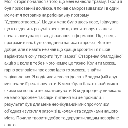
Моя історія почалася з того, що мені нанесли травму. І коли я
був прикований до ліжка, я почав саморозвиватися і в один
момент я потрапив на регіональну програму
“Державотворець”. Це для мене було щось нове, і відчував
що я не досить розумію все про що вони говорять, але я
почав запитувати, і так дізнавався інформацію. Під кінець
програми в нас було завдання написати проєкт. Все це
добре, але я навіть не знав що краще зробити, і я пішов
варіантом я хочу творити “тут і зараз”. Створення благодійної
акції з 0 коли в тебе нічого немає це тяжко. Коли ти можеш
гарно розповісти про свою ідею то зможеш знайти
зацікавлених. Я поділився своєю ідеєю з Владом (мій друг) і
ми почали її реалізовувати. В мене було багато знайомих з
якими ми почали це реалізовувати. В ході процесу виникало
не мало проблем та спірні питання ми це пройшли, і
результат був для мене неочікуваний ми спромоглися
об’єднати зусилля разом зі школами та садочками нашого
міста. Почали творити добро та дарувати людям новорічне
свято.