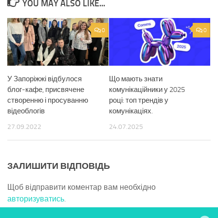
YOU MAY ALSO LIKE...
0
0
У Запоріжжі відбулося
Що мають знати
блог-кафе, присвячене
комунікаційники у 2025
створенню і просуванню
році: топ трендів у
відеоблогів
комунікаціях.
27.09.2022
24.07.2025
ЗАЛИШИТИ ВІДПОВІДЬ
Щоб відправити коментар вам необхідно
авторизуватись
.