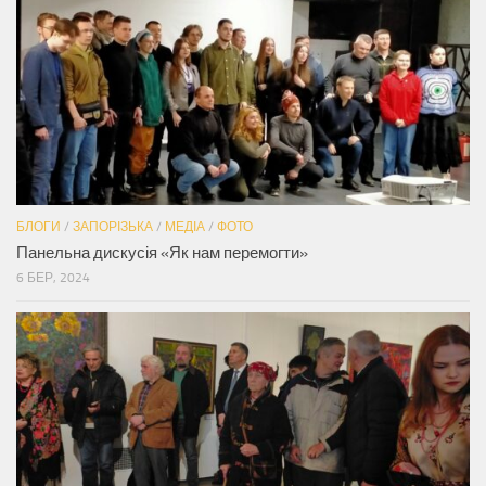
БЛОГИ
/
ЗАПОРІЗЬКА
/
МЕДІА
/
ФОТО
Панельна дискусія «Як нам перемогти»
6 БЕР, 2024