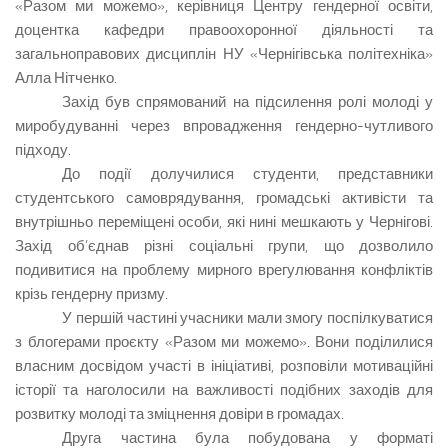
«Разом ми можемо»,
керівниця Центру гендерної освіти,
доцентка кафедри правоохоронної діяльності та
загальноправових дисциплін НУ «Чернігівська політехніка»
Алла Нітченко.
Захід був спрямований на підсилення ролі молоді у
миробудуванні через впровадження гендерно-чутливого
підходу.
До події долучилися студенти, представники
студентського самоврядування, громадські активісти та
внутрішньо переміщені особи, які нині мешкають у Чернігові.
Захід об’єднав різні соціальні групи, що дозволило
подивитися на проблему мирного врегулювання конфліктів
крізь гендерну призму.
У першій частині учасники мали змогу поспілкуватися
з блогерами проєкту «Разом ми можемо». Вони поділилися
власним досвідом участі в ініціативі, розповіли мотиваційні
історії та наголосили на важливості подібних заходів для
розвитку молоді та зміцнення довіри в громадах.
Друга частина була побудована у форматі