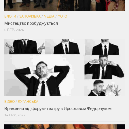
БЛОГИ
/
ЗАПОРІЗЬКА
/
МЕДІА
/
ФОТО
Мистецтво пробуджується
6 БЕР, 2024
ВІДЕО
/
ЛУГАНСЬКА
Враження від форум-театру з Ярославом Федорчуком
14 ГРУ, 2022