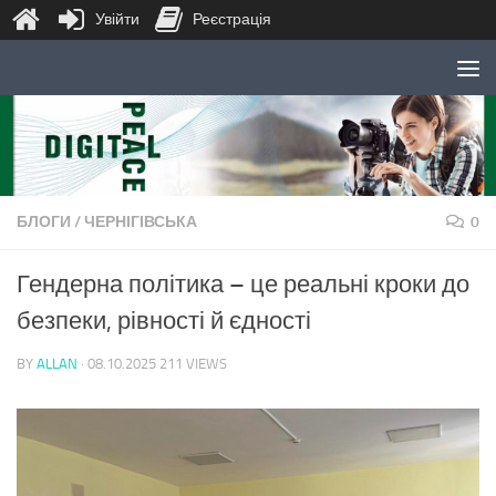
Увійти
Реєстрація
Skip to content
БЛОГИ
/
ЧЕРНІГІВСЬКА
0
Гендерна політика – це реальні кроки до
безпеки, рівності й єдності
BY
ALLAN
·
08.10.2025
211 VIEWS