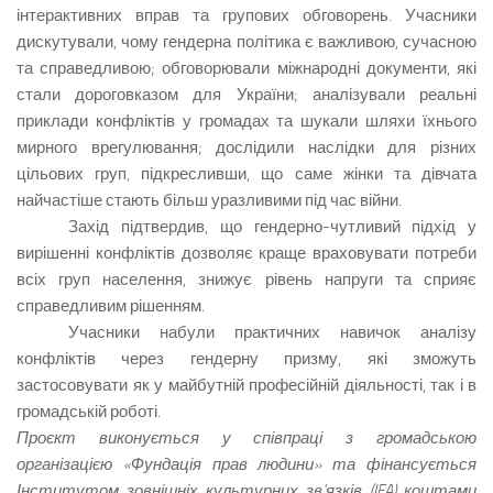
інтерактивних вправ та групових обговорень. Учасники
дискутували, чому гендерна політика є важливою, сучасною
та справедливою; обговорювали міжнародні документи, які
стали дороговказом для України; аналізували реальні
приклади конфліктів у громадах та шукали шляхи їхнього
мирного врегулювання; дослідили наслідки для різних
цільових груп, підкресливши, що саме жінки та дівчата
найчастіше стають більш уразливими під час війни.
Захід підтвердив, що гендерно-чутливий підхід у
вирішенні конфліктів дозволяє краще враховувати потреби
всіх груп населення, знижує рівень напруги та сприяє
справедливим рішенням.
Учасники набули практичних навичок аналізу
конфліктів через гендерну призму, які зможуть
застосовувати як у майбутній професійній діяльності, так і в
громадській роботі.
Проєкт виконується у співпраці з громадською
організацією «Фундація прав людини» та фінансується
Інститутом зовнішніх культурних зв’язків (IFA) коштами