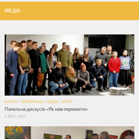
МЕДІА:
БЛОГИ
/
ЗАПОРІЗЬКА
/
МЕДІА
/
ФОТО
Панельна дискусія «Як нам перемогти»
6 БЕР, 2024