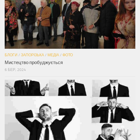
БЛОГИ
/
ЗАПОРІЗЬКА
/
МЕДІА
/
ФОТО
Мистецтво пробуджується
6 БЕР, 2024