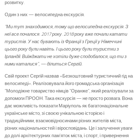
розвитку.
Один з них — велосипедна екскурсія.
“Ми тут знаходимося, тому що велосипедна екскурсія. З
неї все почалося. 2017 року. 2018 року вже почали катати
туристів. У нас бувають із Франції з Греції у Німеччині
цього року були навіть. І цього року були туристки з
Ірландії. Виїжджати не хотіли дуже сподобалося, що ти з
ними каталися”, — ділиться Сергій.
Свій проект Сергій назвав «Безкоштовний туристичний гід на
велосипеді». Реалізовувала його громадська організація
“Молодіжне товариство німців “Оранже”, який реалізували за
допомоги ПРООН. Така екскурсія — не просто розвага. Вона
дає можливість показати Маріуполь як багатонаціональне
українське місто, зі своєю унікальною історією і
традиційними, взаємовідносинами різних жителів міста,
різних національностей і віросповідань. Це і залучення уваги
до долі архітектурних пам’яток міста, і спорт, і привернення