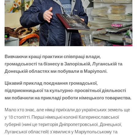
Вивчаючи кращі практики співпраці влади,
громадськості та бізнесу в Запорізькій, Луганській та
Донецькій областях ми побували в Маріуполі.
Цікавий приклад поєднання громадської,
підприємницької та культурно-просвітньої діяльності
ми побачили на прикладі роботи німецького товариства.
Мало хто знає, але німці приїхали до українських земель ще
у 18 столітті. Перші німецькі колонії Катеринославської
губернії (нині це територія Дніпропетровської, Донецької,
Луганської областей) з’явилися у Маріупольському та