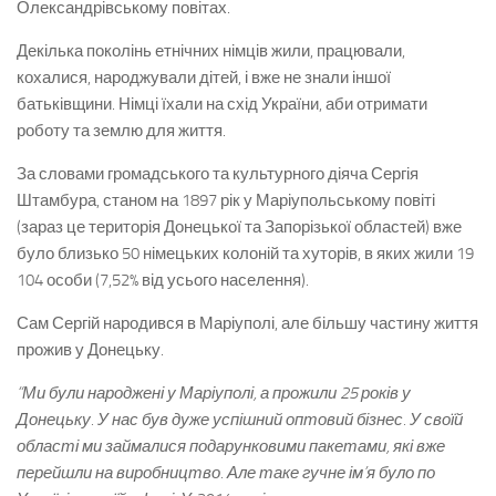
Олександрівському повітах.
Декілька поколінь етнічних німців жили, працювали,
кохалися, народжували дітей, і вже не знали іншої
батьківщини. Німці їхали на схід України, аби отримати
роботу та землю для життя.
За словами громадського та культурного діяча Сергія
Штамбура, станом на 1897 рік у Маріупольському повіті
(зараз це територія Донецької та Запорізької областей) вже
було близько 50 німецьких колоній та хуторів, в яких жили 19
104 особи (7,52% від усього населення).
Сам Сергій народився в Маріуполі, але більшу частину життя
прожив у Донецьку.
“Ми були народжені у Маріуполі, а прожили 25 років у
Донецьку. У нас був дуже успішний оптовий бізнес. У своїй
області ми займалися подарунковими пакетами, які вже
перейшли на виробництво. Але таке гучне ім’я було по