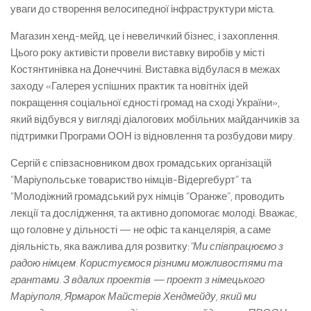
уваги до створення велосипедної інфраструктури міста.
Магазин хенд-мейд, це і невеличкий бізнес, і захоплення.
Цього року активісти провели виставку виробів у місті
Костянтинівка на Донеччині. Виставка відбулася в межах
заходу «Галерея успішних практик та новітніх ідей
покращення соціальної єдності громад на сході України»,
який відбувся у вигляді діалогових мобільних майданчиків за
підтримки Програми ООН із відновлення та розбудови миру.
Сергій є співзасновником двох громадських організацій
“Маріупольське товариство німців-Відергебурт” та
“Молодіжний громадський рух німців “Оранже”, проводить
лекції та дослідження, та активно допомогає молоді. Вважає,
що головне у дільності — не офіс та канцелярія, а саме
діяльність, яка важлива для розвитку:
“Ми співпрацюємо з
радою німцем. Користуємося різними можливостями та
грантами. З вдалих проектів — проект з німецького
Маріуполя, Ярмарок Майстерів Хендмейду, який ми