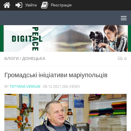
Увійти
Реєстрація
Skip to content
БЛОГИ
/
ДОНЕЦЬКА
0
Громадські ініціативи маріупольців
BY
TATYANA.VERGUN
·
09.12.2021
266 VIEWS