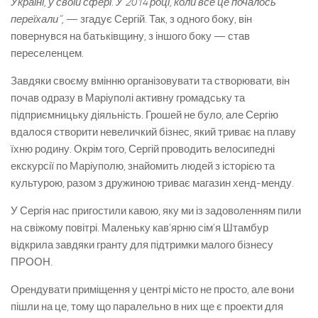
Україні, у своїй сфері. У 2014 році, коли все це почалось
переїхали”,
— згадує Сергій. Так, з одного боку, він
повернувся на батьківщину, з іншого боку — став
переселенцем.
Завдяки своєму вмінню організовувати та створювати, він
почав одразу в Маріуполі активну громадську та
підприємницьку діяльність. Грошей не було, але Сергію
вдалося створити невеличкий бізнес, який триває на плаву
їхню родину. Окрім того, Сергій проводить велосипедні
екскурсії по Маріуполю, знайомить людей з історією та
культурою, разом з дружиною триває магазин хенд-менду.
У Сергія нас пригостили кавою, яку ми із задоволенням пили
на свіжому повітрі. Маленьку кав’ярню сім’я Штамбур
відкрила завдяки гранту для підтримки малого бізнесу
ПРООН.
Орендувати приміщення у центрі місто не просто, але вони
пішли на це, тому що паралельно в них ще є проекти для