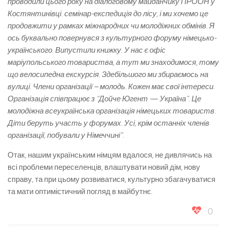
проводили цього року на діалоговому майданчику ПРООН у
Костянтинівці. семінар-експедиція до лісу, і ми хочемо це
продовжити у рамках міжнародних чи молодіжних обмінів. Я
ось буквально повернувся з культурного форуму німецько-
українського. Випустили книжку. У нас є офіс
маріупольського товариства, а тут ми знаходимося, тому
що велосипедна екскурсія. Здебільшого ми збираємось на
вулиці. Члени організації – молодь. Кожен має свої інтереси.
Організація співпрацює з “Дойче Югент — Україна”. Це
молодіжна всеукраїнська організація німецьких товариств.
Діти беруть участь у форумах. Усі, крім останніх членів
організації, побували у Німеччині”.
Отак, нашим українським німцям вдалося, не дивлячись на
всі проблеми переселенців, влаштувати новий дім, нову
справу, та при цьому розвиватися, культурно збагачуватися
та мати оптимістичний погляд в майбутнє.
0