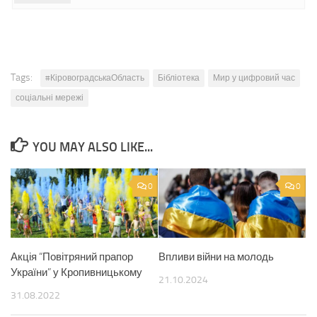
Tags:
#КіровоградськаОбласть
Бібліотека
Мир у цифровий час
соціальні мережі
YOU MAY ALSO LIKE...
0
0
Акція “Повітряний прапор
Впливи війни на молодь
України” у Кропивницькому
21.10.2024
31.08.2022