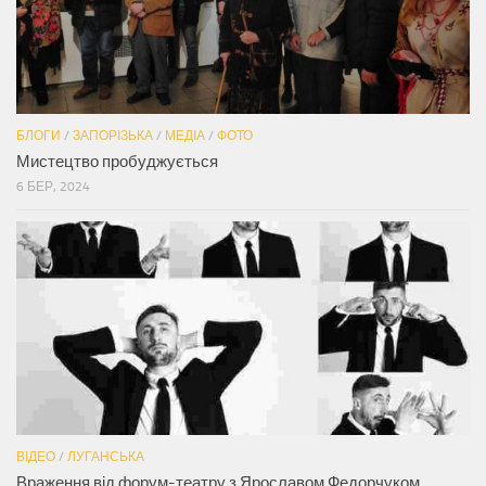
БЛОГИ
/
ЗАПОРІЗЬКА
/
МЕДІА
/
ФОТО
Мистецтво пробуджується
6 БЕР, 2024
ВІДЕО
/
ЛУГАНСЬКА
Враження від форум-театру з Ярославом Федорчуком