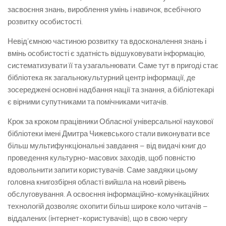
засвоєння знань, вироблення умінь і навичок, всебічного
розвитку особистості.
Невід’ємною частиною розвитку та вдосконалення знань і
вмінь особистості є здатність відшуковувати інформацію,
систематизувати її та узагальнювати. Саме тут в пригоді стає
бібліотека як загальнокультурний центр інформації, де
зосереджені основні надбання нації та знання, а бібліотекарі
є вірними супутниками та помічниками читачів.
Крок за кроком працівники Обласної універсальної наукової
бібліотеки імені Дмитра Чижевського стали виконувати все
більш мультифункціональні завдання – від видачі книг до
проведення культурно-масових заходів, щоб повністю
вдовольнити запити користувачів. Саме завдяки цьому
головна книгозбірня області вийшла на новий рівень
обслуговування. А освоєння інформаційно-комунікаційних
технологій дозволяє охопити більш широке коло читачів –
віддалених (інтернет-користувачів), що в свою чергу