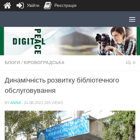
Увійти
Реєстрація
Skip to content
БЛОГИ
/
КІРОВОГРАДСЬКА
0
Динамічність розвитку бібліотечного
обслуговування
BY
ANNA
·
24.08.2022
265 VIEWS