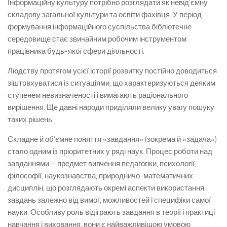
Інформаційну культуру потрібно розглядати як невід’ємну
складову загальної культури та освіти фахівця. У період
формування інформаційного суспільства бібліотечне
середовище стає звичайним робочим інструментом
працівника будь-якої сфери діяльності.
Людству протягом усієї історії розвитку постійно доводиться
зіштовхуватися із ситуаціями, що характеризуються деяким
ступенем невизначеності і вимагають раціонального
вирішення. Ще давні народи приділяли велику увагу пошуку
таких рішень.
Складне й об’ємне поняття «завдання» (зокрема й «задача»)
стало одним із пріоритетних у ряді наук. Процес роботи над
завданнями – предмет вивчення педагогіки, психології,
філософії, наукознавства, природничо-математичних
дисциплін, що розглядають окремі аспекти використання
завдань залежно від вимог, можливостей і специфіки самої
науки. Особливу роль відіграють завдання в теорії і практиці
навчання і виховання, вони є найважливішою умовою