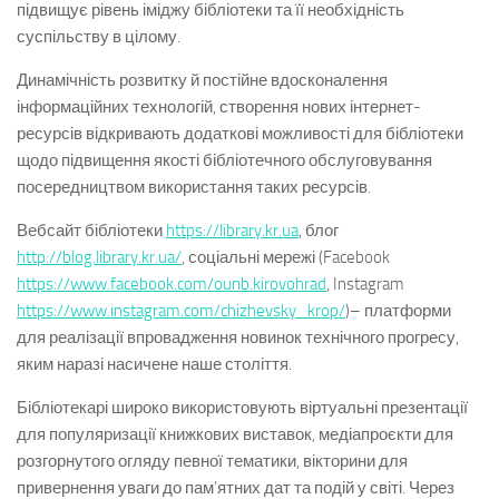
підвищує рівень іміджу бібліотеки та її необхідність
суспільству в цілому.
Динамічність розвитку й постійне вдосконалення
інформаційних технологій, створення нових інтернет-
ресурсів відкривають додаткові можливості для бібліотеки
щодо підвищення якості бібліотечного обслуговування
посередництвом використання таких ресурсів.
Вебсайт бібліотеки
https://library.kr.ua
, блог
http://blog.library.kr.ua/
, соціальні мережі (Facebook
https://www.facebook.com/ounb.kirovohrad
, Instagram
https://www.instagram.com/chizhevsky_krop/
)– платформи
для реалізації впровадження новинок технічного прогресу,
яким наразі насичене наше століття.
Бібліотекарі широко використовують віртуальні презентації
для популяризації книжкових виставок, медіапроєкти для
розгорнутого огляду певної тематики, вікторини для
привернення уваги до пам’ятних дат та подій у світі. Через