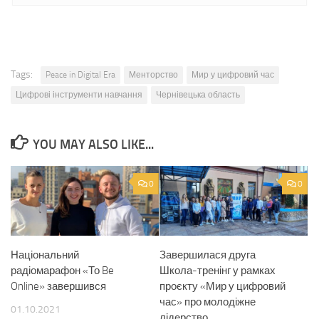
Tags:
Peace in Digital Era
Менторство
Мир у цифровий час
Цифрові інструменти навчання
Чернівецька область
YOU MAY ALSO LIKE...
0
0
Національний
Завершилася друга
радіомарафон «То Be
Школа-тренінг у рамках
Online» завершився
проєкту «Мир у цифровий
час» про молодіжне
01.10.2021
лідерство