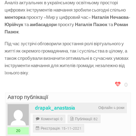
Аналіз актуальних в українському освітньому просторі
цифрових інструментів навчання зробили сьогодні спільно
менторка
проєкту «Мир у цифровий час»
Наталія Нечаєва-
Юрійчук
та
амбасадори
проєкту
Наталія Пазюк
та
Роман
Пазюк
.
Під час зустрічі обговорили зростання ролі віртуального у
житті як окремого громадянина, так і суспільства в цілому, а
також спробували визначити оптимальні в сучасних умовах
інструменти навчання для жителів громади, незалежно від
їхнього віку.
0
Автор публікації
drapak_anastasia
Офлайн 4 роки
Коментарі: 0
Публікації: 82
Реєстрація: 15-11-2021
20