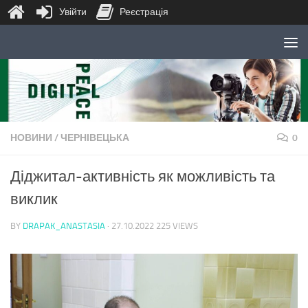
Увійти
Реєстрація
Skip to content
НОВИНИ
/
ЧЕРНІВЕЦЬКА
0
Діджитал-активність як можливість та
виклик
BY
DRAPAK_ANASTASIA
·
27.10.2022
225 VIEWS