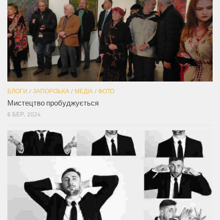
БЛОГИ
/
ЗАПОРІЗЬКА
/
МЕДІА
/
ФОТО
Мистецтво пробуджується
6 БЕР, 2024