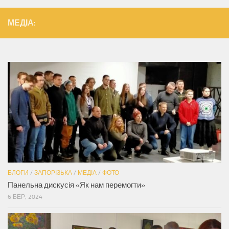
МЕДІА:
БЛОГИ
/
ЗАПОРІЗЬКА
/
МЕДІА
/
ФОТО
Панельна дискусія «Як нам перемогти»
6 БЕР, 2024