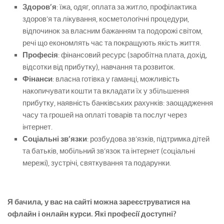
Здоров’я
: їжа, одяг, оплата за житло, профілактика
здоров’я та лікування, косметологічні процедури,
відпочинок за власним бажанням та подорожі світом,
речі що економлять час та покращують якість життя.
Професія
: фінансовий ресурс (заробітна плата, дохід,
відсотки від прибутку), навчання та розвиток.
Фінанси
: власна готівка у гаманці, можливість
накопичувати кошти та вкладати їх у збільшення
прибутку, наявність банківських рахунків: заощадження
часу та грошей на оплаті товарів та послуг через
інтернет.
Соціальні зв’язки
: розбудова зв’язків, підтримка дітей
та батьків, мобільний зв’язок та інтернет (соціальні
мережі), зустрічі, святкування та подарунки.
Я бачила, у вас на сайті можна зареєструватися на
офлайн і онлайн курси. Які професії доступні?