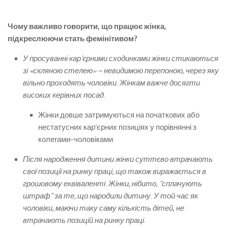
Чому важливо говорити, що працює жінка,
підкреслюючи стать фемінітивом?
У просуванні кар’єрними сходинками жінки стикаються
зі «скляною стелею» – невидимою перепоною, через яку
вільно проходять чоловіки. Жінкам важче досягти
високих керівних посад.
Жінки довше затримуються на початкових або
нестатусних кар’єрних позиціях у порівнянні з
колегами-чоловіками
Після народження дитини жінки суттєво втрачають
свої позиції на ринку праці, що також виражається в
грошовому еквіваленті. Жінки, нібито, “сплачують
штраф” за те, що народили дитину. У той час як
чоловіки, маючи таку саму кількість дітей, не
втрачають позицій на ринку праці.