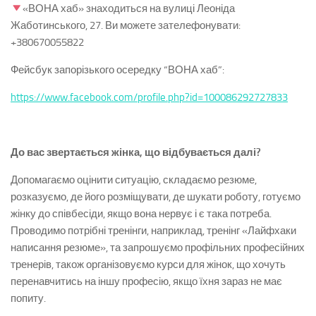
«ВОНА хаб» знаходиться на вулиці Леоніда
Жаботинського, 27. Ви можете зателефонувати:
+380670055822
Фейсбук запорізького осередку “ВОНА хаб”:
https://www.facebook.com/profile.php?id=100086292727833
До вас звертається жінка, що відбувається далі?
Допомагаємо оцінити ситуацію, складаємо резюме,
розказуємо, де його розміщувати, де шукати роботу, готуємо
жінку до співбесіди, якщо вона нервує і є така потреба.
Проводимо потрібні тренінги, наприклад, тренінг «Лайфхаки
написання резюме», та запрошуємо профільних професійних
тренерів, також організовуємо курси для жінок, що хочуть
перенавчитись на іншу професію, якщо їхня зараз не має
попиту.