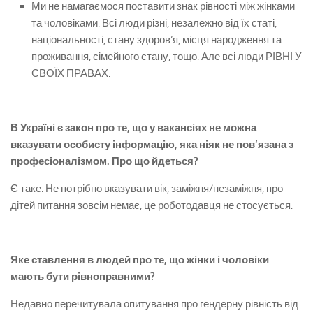
Ми не намагаємося поставити знак рівності між жінками
та чоловіками. Всі люди різні, незалежно від їх статі,
національності, стану здоров’я, місця народження та
проживання, сімейного стану, тощо. Але всі люди РІВНІ У
СВОЇХ ПРАВАХ.
В Україні є закон про те, що у вакансіях не можна
вказувати особисту інформацію, яка ніяк не пов’язана з
професіоналізмом. Про що йдеться?
Є таке. Не потрібно вказувати вік, заміжня/незаміжня, про
дітей питання зовсім немає, це роботодавця не стосується.
Яке ставлення в людей про те, що жінки і чоловіки
мають бути рівноправними?
Недавно перечитувала опитування про гендерну рівність від