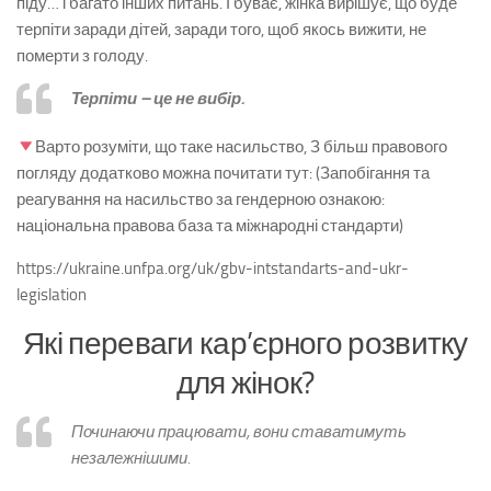
піду… і багато інших питань. І буває, жінка вирішує, що буде
терпіти заради дітей, заради того, щоб якось вижити, не
померти з голоду.
Терпіти – це не вибір.
Варто розуміти, що таке насильство, З більш правового
погляду додатково можна почитати тут: (Запобігання та
реагування на насильство за гендерною ознакою:
національна правова база та міжнародні стандарти)
https://ukraine.unfpa.org/uk/gbv-intstandarts-and-ukr-
legislation
Які переваги кар’єрного розвитку
для жінок?
Починаючи працювати, вони ставатимуть
незалежнішими.