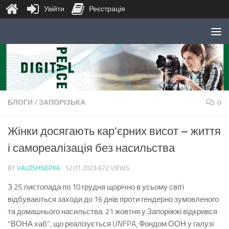
Увійти
Реєстрація
Skip to content
БЛОГИ
/
ЗАПОРІЗЬКА
0
Жінки досягають кар'єрних висот – життя
і самореалізація без насильства
BY
VALDSHNEPKA
·
12.01.2023
672 VIEWS
З 25 листопада по 10 грудня щорічно в усьому світі
відбуваються заходи до 16 днів проти гендерно зумовленого
та домашнього насильства. 21 жовтня у Запоріжжі відкрився
“ВОНА хаб”, що реалізується UNFPA, Фондом ООН у галузі