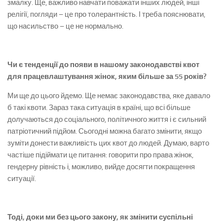
змалку. Ще, важливо навчати поважати інших людей, інші
релігії, погляди – це про толерантність. І треба пояснювати,
що насильство – це не нормально.
Чи є тенденції до появи в нашому законодавстві квот
для працевлаштування жінок, яким більше за 55 років?
Ми ще до цього йдемо. Ще немає законодавства, яке давало
б такі квоти. Зараз така ситуація в країні, що всі більше
долучаються до соціального, політичного життя і є сильний
патріотичний підйом. Сьогодні можна багато змінити, якщо
зуміти донести важливість цих квот до людей. Думаю, варто
частіше підіймати це питання: говорити про права жінок,
гендерну рівність і, можливо, вийде досягти покращення
ситуації.
Тоді, доки ми без цього закону, як змінити суспільні