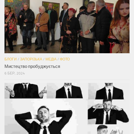
БЛОГИ
/
ЗАПОРІЗЬКА
/
МЕДІА
/
ФОТО
Мистецтво пробуджується
6 БЕР, 2024