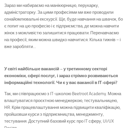
Зараз ми набираємо на манікюрницю, перукарку,
адміністраторку. За цими професіями ми вже проводили
ознайомлювальні екскурсії. Ще, буде навчання на швачок, бо
є попит на цю професію і є підприємства, де можна навчити
жінок з можливістю залишитися працювати. Перенавчаємо
на професії, яким можна швидко навчитися. Кілька тижнів – і
вже заробляти…
У світі найбільше вакансій – у третинному секторі
економіки, сфері послуг, і зараз стрімко розвиваються
інформаційні технології. Чи є у вас вакансії в ІТ-сфері?
Так, ми співпрацюємо з IT-школою Beetroot Academy. Можна
влаштуватися проєктною менеджеркою, тестувальницею,
НR. Крім працевлаштування можна підвищити кваліфікацію,
пройшовши курси з підприємництва, менеджменту,
тестування. Доступний базовий курс про IT сферу, UI/UX