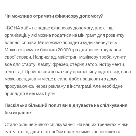
Чи можливо отримати фінансову допомогу?
«ВОНА хаб» не надає фінансову допомогу, але є інші
організації, у які можна податися на мінігрант для розвитку
власної справи. Ми можемо порадити куди звернутись.
Можна отримати близько 20 000 грн для започаткування
своєї справи. Наприклад, майстрині манікюру треба купити
все для старту (лампу, фрезер, стерилізатор, інструменти,
гелі і т.д.). Пройшовши початкову професійну підготовку, вона
може орендувати місце в салоні або працювати з дому,
просуваючись через рекламу в інстаграмі. Але необхідне
приладдя в неї має бути.
Наскільки більший попит ви відчуваєте на спілкування
без екранів?
Стало більше живого спілкування. На наших тренінгах жінки
гуртуються, діляться своїми враженнями з нового життя.