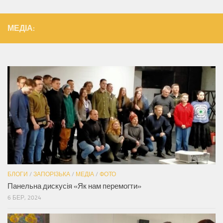
МЕДІА:
БЛОГИ
/
ЗАПОРІЗЬКА
/
МЕДІА
/
ФОТО
Панельна дискусія «Як нам перемогти»
6 БЕР, 2024