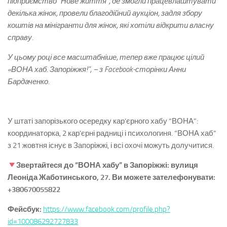
підприємство “Нове життя”, де змогли працевлаштувати
декілька жінок, провели благодійний аукціон, задля збору
коштів на мінігранти для жінок, які хотіли відкрити власну
справу.
У цьому році все масштабніше, тепер вже працює цілий
«ВОНА хаб. Запоріжжя!”, – з Facebook-сторінки Анни
Бардаченко.
У штаті запорізького осередку кар’єрного хабу “ВОНА”:
координаторка, 2 кар’єрні радниці і психологиня. “ВОНА хаб”
з 21 жовтня існує в Запоріжжі, і всі охочі можуть долучитися.
Звертайтеся до “ВОНА хабу” в Запоріжжі: вулиця
Леоніда Жаботинського, 27. Ви можете зателефонувати:
+380670055822
Фейсбук:
https://www.facebook.com/profile.php?
id=100086292727833