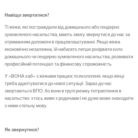
Навіщо звертатися?
Ті жінки, які постраждали від домашнього або гендерно
зумовленого насильства, мають змогу звернутися до нас за
отриманням допомоги в працевлаштуванні. Якщо жінка
економічно незалежна, їй набагато легше розірвати коло
домашнього чи гендерно зумовленого насильства, розвивати
професійний потенціал та фінансову спроможність.
У «ВОНА хаб» з жінками працює психологиня, якщо жінці
треба адаптуватися до нової ситуації. Зараз до нас
звертаються ВПО, бо вони в групі ризику потрапляння в
насильство: хтось живе з родичами і не дуже може знаходити
з ними спільну мову.
Як звернутися?