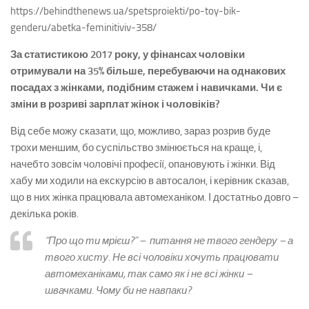
https://behindthenews.ua/spetsproiekti/po-toy-bik-
genderu/abetka-feminitiviv-358/
За статистикою 2017 року, у фінансах чоловіки
отримували на 35% більше, перебуваючи на однакових
посадах з жінками, подібним стажем і навичками. Чи є
зміни в розриві зарплат жінок і чоловіків?
Від себе можу сказати, що, можливо, зараз розрив буде
трохи меншим, бо суспільство змінюється на краще, і,
начебто зовсім чоловічі професії, опановують і жінки. Від
хабу ми ходили на екскурсію в автосалон, і керівник сказав,
що в них жінка працювала автомеханіком. І достатньо довго –
декілька років.
“Про що ти мрієш?” – питання не твого гендеру – а
твого хисту. Не всі чоловіки хочуть працювати
автомеханіками, так само як і не всі жінки –
швачками. Чому би не навпаки?