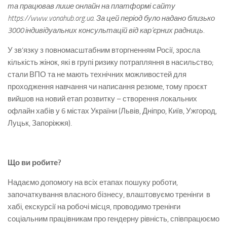
та працював лише онлайн на платформі сайту
https://www.vonahub.org.ua
. За цей період було надано близько
3000 індивідуальних консультацій від кар’єрних радниць.
У зв’язку з повномасштабним вторгненням Росії, зросла
кількість жінок, які в групі ризику потрапляння в насильство;
стали ВПО та не мають технічних можливостей для
проходження навчання чи написання резюме, тому проєкт
вийшов на новий етап розвитку – створення локальних
офлайн хабів у 6 містах України (Львів, Дніпро, Київ, Ужгород,
Луцьк, Запоріжжя).
Що ви робите?
Надаємо допомогу на всіх етапах пошуку роботи,
започаткування власного бізнесу, влаштовуємо тренінги в
хабі, екскурсії на робочі місця, проводимо тренінги
соціальним працівникам про гендерну рівність, співпрацюємо