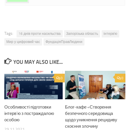
Tags:
16 днів проти насильства
Запорізька область
інтерв'ю
Мир у цифровий час
ФундаціяПравЛюдини
YOU MAY ALSO LIKE...
0
0
Особливості підготовки
Блог-кафе «Створення
інтерв’ю з постраждалою
безпечного середовища
особою
щодо уникнення рецидиву
скоєння злочину
29.11.2021