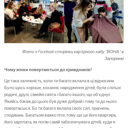
Фото з Facebook-сторінки кар’єрного хабу “ВОНА” в
Запоріжжі
Чому жінки повертаються до кривдників?
Це така залежність, коли ти багато вклала в ці відносини.
Було щось хороше, кохання, народження дітей, були спільні
родичі, друзі, сімейні свята і багато іншого, що об’єднує.
Якийсь багаж до цього був дуже добрий і тому ти до нього
повертаєшся. Бо ти багато вклала своїх сил, прагнень,
сподівань. Багатьом важко піти, тому що це його квартира,
його зарплата, як потім самій забезпечувати дітей; куди я