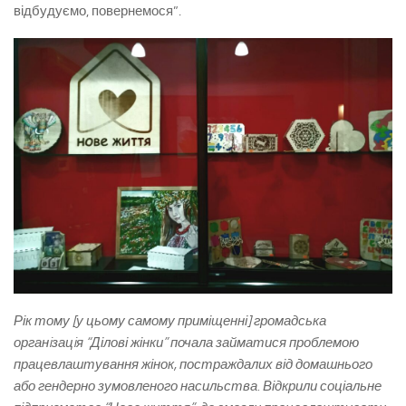
відбудуємо, повернемося”.
Рік тому [у цьому самому приміщенні] громадська
органiзацiя “Ділові жінки” почала займатися проблемою
працевлаштування жінок, постраждалих від домашнього
або гендерно зумовленого насильства. Відкрили соціальне