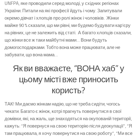
UNFPA, яке проводили серед молоді, у східних регіонах
України. Питали на які професії йдуть і чому. Запитували
окремо дівчат і хлопців про ролі жінок і чоловіків. Жінки
майже 90 % сказали, що ми рівні, ми будемо будувати кар’єру
на рівних, це не залежить від статі. А багато хлопців сказали,
що жінки все ж таки майбутні мами… Вони будуть
домогосподарками. Тобто вона може працювати, але не
забувати, що вона мама…
Як ви вважаєте, “ВОНА хаб” у
цьому місті вже приносить
користь?
ТАК! Ми даємо жінкам надію, що не треба сидіти, чогось
чекати. Багато є жінок, котрі прагнуть повернутися в свої
домівки, які, на жаль, ще знаходяться на окупованій території,
кажуть: “Я повернуся на свою територію після деокупації”, “Я
там працювала, я хочу повернутися на свою роботу”, “Ми все