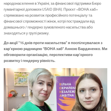
народонаселення в Україні, за фінансової підтримки Бюро
гуманітарної допомоги USAID (BHA). Проєкт «ВОНА хаб»
спрямовано на розвиток професійного потенціалу та
фінансової спроможності жінок, котрі постраждали від
домашнього / гендерно зумовленого насильства або
знаходяться у групі ризику.
До акції “16 днів проти насильства” я поспілкувалася з
кар’єрною радницею “ВОНА хаб” Анною Бардаченко. Ми
обговорили організацію, перспективи кар’єрного
розвитку і гендерну рівність.