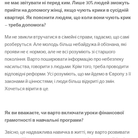
не має звітувати ні перед ким. Лише 30% людей зможуть
прийти на допомогу жінці, якщо чують крики в сусідній
квартирі. Як пояснити людям, що коли вони чують крик
– треба допомога?
Ми не звикли втручатися в сімейні справи, гадаємо, що самі
розберуться. Але молодь більш небайдужа й обізнана, які
прояви не є нормою, але не всі розуміють зі старшого
покоління. Варто поширювати інформацію про небезпеку
насильства, говорити з людьми. Крім того, треба проводити
відповідні реформи. Усі розуміють, що ми йдемо в Європу з її
законами й цінностями, і люди більш відкриті до змін.
Хочеться вірити в це.
Як ви вважаєте, чи варто включати уроки фінансової
грамотності в навчальні програми?
Звісно, це надважлива навичка в житті, яку варто розвивати