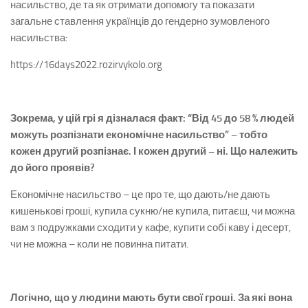
насильство, де та як отримати допомогу та показати
загальне ставлення українців до гендерно зумовленого
насильства:
https://16days2022.rozirvykolo.org
Зокрема, у цій грі я дізналася факт: “Від 45 до 58 % людей
можуть розпізнати економічне насильство” – тобто
кожен другий розпізнає. І кожен другий – ні. Що належить
до його проявів?
Економічне насильство – це про те, що дають/не дають
кишенькові гроші, купила сукню/не купила, питаєш, чи можна
вам з подружками сходити у кафе, купити собі каву і десерт,
чи не можна – коли не повинна питати.
Логічно, що у людини мають бути свої гроші. За які вона