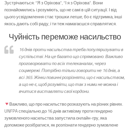
Зустрічаються: “Я з Оріхова”, “І я з Оріхова”. Вони
познайомились і розуміють, що не самі в цій ситуації. І від
цього усвідомлення стає трошки легше, бо є підтримка, інші
якось дають собі раду, і ти теж намагаєшся справлятися.
Чуйність переможе насильство
16 днів проти насильства треба популяризувати в
суспільстві. На це багато що спрямовано. Важливо
проговорювати по всіх телеканалах, через
соцмережі. Потрібно тільки говорити не 16 днів, а
всі 365. Жінки повинні розрізняти, що є насильством,
а що не є, щоб розуміти, що так з ними не можна і
вчитися виставляти свої кордони.
Важливо, що про насильство розказують на різних рівнях.
UNFPA спеціально до 16 днів активізму проти гендерно
зумовленого насильства запустила онлайн-гру, яка
допоможе розібратися, як розпізнати гендерно зумовлене