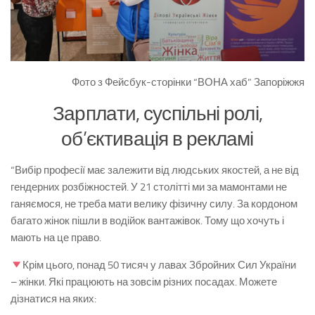
Фото з Фейсбук-сторінки “ВОНА хаб” Запоріжжя
Зарплати, суспільні ролі,
об’єктивація в рекламі
“
Вибір професії має залежити від людських якостей, а не від
гендерних розбіжностей. У 21 столітті ми за мамонтами не
ганяємося, не треба мати велику фізичну силу. За кордоном
багато жінок пішли в водійок вантажівок. Тому що хочуть і
мають на це право.
Крім цього, понад 50 тисяч у лавах Збройних Сил України
– жінки. Які працюють на зовсім різних посадах. Можете
дізнатися на яких: