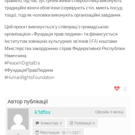
правило, під час зустрічей жінки/співробітниці виконують
традиційні жіночі обов’язки (сервірують стіл, миють посуд
тощо), тоді як чоловіки виконують організаційні завдання.
Цей проєкт виконується у співпраці з громадською
організацією «Фундація прав людини» та фінансується
Інститутом зовнішніх культурних зв’язків (IFA) коштами
Міністерства закордонних справ Федеративної Республіки
Німеччина.
#PeaceInDigitalEra
#ФундаціяПравЛюдини
#HumanRightsFoundation
0
Автор публікації
k1dfox
Офлайн 3 місяці
Коментарі: 0
Публікації: 6
Реєстрація: 18-11-2021