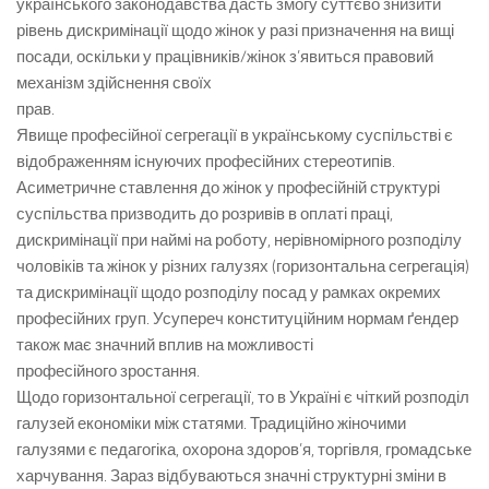
українського законодавства дасть змогу суттєво знизити
рівень дискримінації щодо жінок у разі призначення на вищі
посади, оскільки у працівників/жінок з’явиться правовий
механізм здійснення своїх
прав.
Явище професійної сегрегації в українському суспільстві є
відображенням існуючих професійних стереотипів.
Асиметричне ставлення до жінок у професійній структурі
суспільства призводить до розривів в оплаті праці,
дискримінації при наймі на роботу, нерівномірного розподілу
чоловіків та жінок у різних галузях (горизонтальна сегрегація)
та дискримінації щодо розподілу посад у рамках окремих
професійних груп. Усупереч конституційним нормам ґендер
також має значний вплив на можливості
професійного зростання.
Щодо горизонтальної сегрегації, то в Україні є чіткий розподіл
галузей економіки між статями. Традиційно жіночими
галузями є педагогіка, охорона здоров’я, торгівля, громадське
харчування. Зараз відбуваються значні структурні зміни в