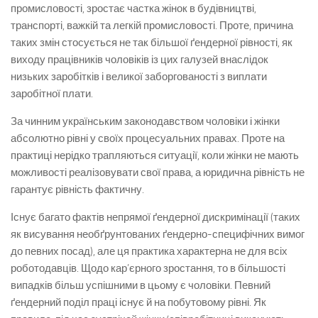
промисловості, зростає частка жінок в будівництві,
транспорті, важкій та легкій промисловості. Проте, причина
таких змін стосується не так більшої ґендерної рівності, як
виходу працівників чоловіків із цих галузей внаслідок
низьких заробітків і великої заборгованості з виплати
заробітної плати.
За чинним українським законодавством чоловіки і жінки
абсолютно рівні у своїх процесуальних правах. Проте на
практиці нерідко трапляються ситуації, коли жінки не мають
можливості реалізовувати свої права, а юридична рівність не
гарантує рівність фактичну.
Існує багато фактів непрямої ґендерної дискримінації (таких
як висування необґрунтованих ґендерно-специфічних вимог
до певних посад), але ця практика характерна не для всіх
роботодавців. Щодо кар’єрного зростання, то в більшості
випадків більш успішними в цьому є чоловіки. Певний
ґендерний поділ праці існує й на побутовому рівні. Як