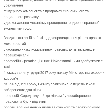
урахування
гендерного компонента в програмах економічного та
соціального розвитку;
удосконалення механізму проведення гендерно-правової
експертизи тощо.
Завдяки активній роботі щодо впровадження рівних прав та
можливостей
скасовано низку нормативно-правових актів, які раніше
перешкоджали
професійній реалізації жінок. Найважливішими здобутками є
такі:
1) скасування у грудні 2017 року наказу Міністерства охорони
здоров’я
№ 256 від 1993 року, яким було визначено перелік із 450
заборонених для жінок
професій. Серед галузей, де жінкам було заборонено
працювати, були підземні
роботи, водіння деяких видів вантажного та пасажирського