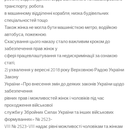
транспорту, робота
в машинному відділенні корабля, низка будівельних
спеціальностей тощо.
Також жінка не могла бути машиністкою метро, водійкою
автобуса, пожежною.
Скасування цього наказу стало важливим кроком до
забезпечення прав жінок у
сфері працевлаштування та недискримінації за ознакою
статі;
2) ухвалення у вересні 2018 року Верховною Радою України
Закону
України «Про внесення змін до деяких законів України щодо
забезпечення
рівних прав і можливостей жінок і чоловіків під час
проходження військової
служби у Збройних Силах України та інших військових
формуваннях» № 2523-
VIII № 2523-VIII надає рівні можливості чоловікам та жінкам