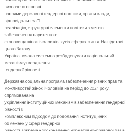
визначено основні
напрями державної гендерної політики, органи влади,
відповідальні за її
реалізацію, структурні елементи політики з метою
забезпечення паритетного
становища жінок і чоловіків в усіх сферах життя. На підставі
цього Закону
Україна почала системно розбудовувати національний
механізм утвердження
гендерної рівності.
Державна соціальна програма забезпечення рівних прав та
можливостей жінок і чоловіків на період до 2021 року,
спрямована на
укріплення інституційних механізмів забезпечення гендерної
рівності з
комплексним підходом до подолання інституційних
обмежень у сфері гендерної
рівності, зокрема удосконалення нормативно-правової бази;