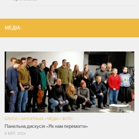
МЕДІА:
БЛОГИ
/
ЗАПОРІЗЬКА
/
МЕДІА
/
ФОТО
Панельна дискусія «Як нам перемогти»
6 БЕР, 2024