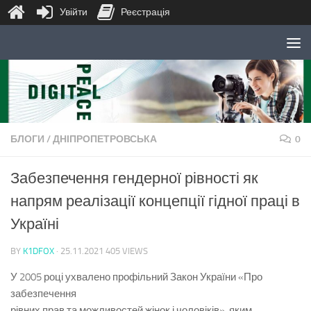
Увійти
Реєстрація
Skip to content
БЛОГИ
/
ДНІПРОПЕТРОВСЬКА
0
Забезпечення гендерної рівності як
напрям реалізації концепції гідної праці в
Україні
BY
K1DFOX
·
25.11.2021
405 VIEWS
У 2005 році ухвалено профільний Закон України «Про
забезпечення
рівних прав та можливостей жінок і чоловіків», яким