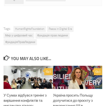
0
Tags:
HumanRightsFoundation
Peace in Digital Era
Мир у цифровий час
Фундація прав людини
ФундаціяПравЛюдини
YOU MAY ALSO LIKE...
0
0
У Сумах відбувся тренінг з
Україна просить Польщу
вирішення конфліктів та
долучитися до проєкту з
мистецтва діалогу
використання ШІ в