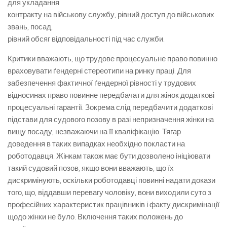
для укладання
контракту на військову службу, рівний доступ до військових
звань, посад,
рівний обсяг відповідальності під час служби.
Критики вважають, що трудове процесуальне право повинно
враховувати ґендерні стереотипи на ринку праці. Для
забезпечення фактичної ґендерної рівності у трудових
відносинах право повинне передбачати для жінок додаткові
процесуальні гарантії. Зокрема слід передбачити додаткові
підстави для судового позову в разі непризначення жінки на
вищу посаду, незважаючи на її кваліфікацію. Тягар
доведення в таких випадках необхідно покласти на
роботодавця. Жінкам також має бути дозволено ініціювати
такий судовий позов, якщо вони вважають, що їх
дискримінують, оскільки роботодавці повинні надати докази
того, що, віддавши перевагу чоловіку, вони виходили суто з
професійних характеристик працівників і факту дискримінації
щодо жінки не було. Включення таких положень до