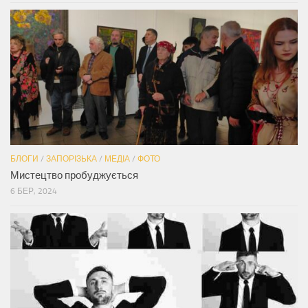
БЛОГИ
/
ЗАПОРІЗЬКА
/
МЕДІА
/
ФОТО
Мистецтво пробуджується
6 БЕР, 2024