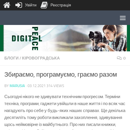
Увійти
Реєстрація
Skip to content
БЛОГИ
/
КІРОВОГРАДСЬКА
0
Збираємо, програмуємо, граємо разом
BY
MARUSIA
·
03.12.2021
314 VIEWS
Сьогодні нікого не здивувати технічним прогресом. Терміни
техніка, програми, гаджети увійшли в наше життя і по всяк час
нагадують про себе у будь-яких наших справах. Ще декілька
десятиліть тому роботи викликали захоплення, здивування
щось неймовірне із майбутнього. Про них писали книжки,