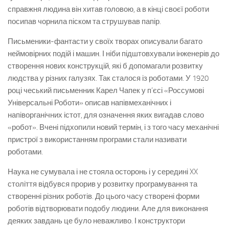
справжня людина він хитав головою, а в кінці своєї роботи
посипав чорнила піском та струшував папір.
Письменики-фантасти у своїх творах описували багато
неймовірних подій і машин. І ніби підштовхували інженерів до
створення нових конструкцій, які б допомагали розвитку
людства у різних галузях. Так сталося із роботами. У 1920
році чеський письменник Карел Чапек у п’єсі «Россумові
Універсальні Роботи» описав напівмеханічних і
напіворганічних істот, для означення яких вигадав слово
«робот». Вчені підхопили новий термін, і з того часу механічні
пристрої з використанням програми стали називати
роботами.
Наука не сумувала і не стояла осторонь і у середині XX
століття відбувся прорив у розвитку програмування та
створенні різних роботів. До цього часу створені форми
роботів відтворювати подобу людини. Але для виконання
деяких завдань це було неважливо. І конструктори