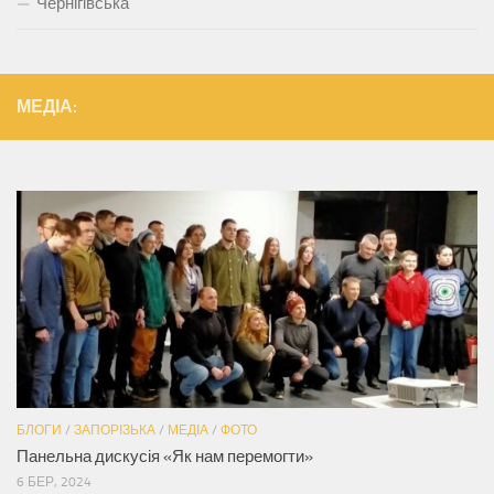
Чернігівська
МЕДІА:
БЛОГИ
/
ЗАПОРІЗЬКА
/
МЕДІА
/
ФОТО
Панельна дискусія «Як нам перемогти»
6 БЕР, 2024