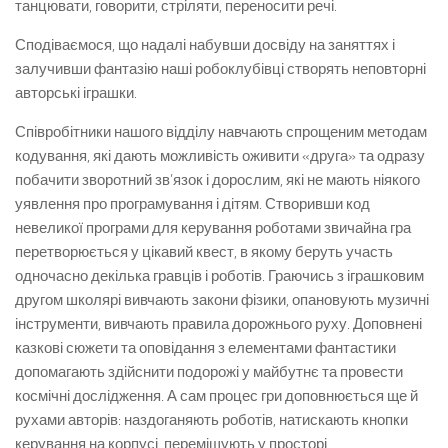
танцювати, говорити, стріляти, переносити речі.
Сподіваємося, що надалі набувши досвіду на заняттях і
залучивши фантазію наші робоклубівці створять неповторні
авторські іграшки.
Співробітники нашого відділу навчають спрощеним методам
кодування, які дають можливість оживити «друга» та одразу
побачити зворотний зв’язок і дорослим, які не мають ніякого
уявлення про програмування і дітям. Створивши код
невеликої програми для керування роботами звичайна гра
перетворюється у цікавий квест, в якому беруть участь
одночасно декілька гравців і роботів. Граючись з іграшковим
другом школярі вивчають закони фізики, опановують музичні
інструменти, вивчають правила дорожнього руху. Доповнені
казкові сюжети та оповідання з елементами фантастики
допомагають здійснити подорожі у майбутнє та провести
космічні дослідження. А сам процес гри доповнюється ще й
рухами авторів: наздоганяють роботів, натискають кнопки
керування на корпусі, переміщують у просторі,