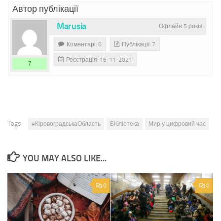
Автор публікації
Marusia
Офлайн 5 років
Коментарі: 0
Публікації: 7
Реєстрація: 16-11-2021
7
Tags:
#КіровоградськаОбласть
Бібліотека
Мир у цифровий час
YOU MAY ALSO LIKE...
0
0