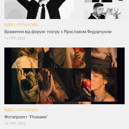
ВІДЕО
/
ЛУГАНСЬКА
Враження від форум-театру з Ярославом Федорчуком
14 ГРУ, 2022
ВІДЕО
/
ЛУГАНСЬКА
Фотопроект “Розкажи”
13 ГРУ, 2022