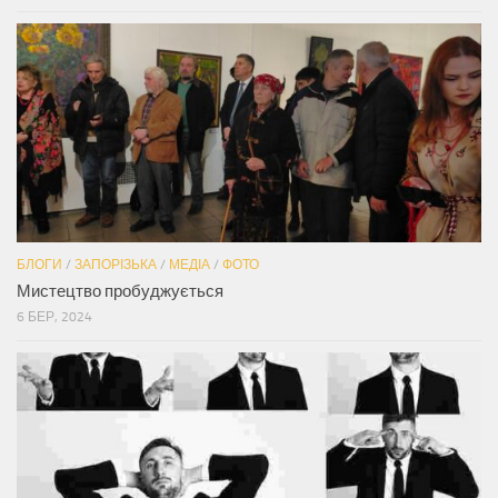
БЛОГИ
/
ЗАПОРІЗЬКА
/
МЕДІА
/
ФОТО
Мистецтво пробуджується
6 БЕР, 2024