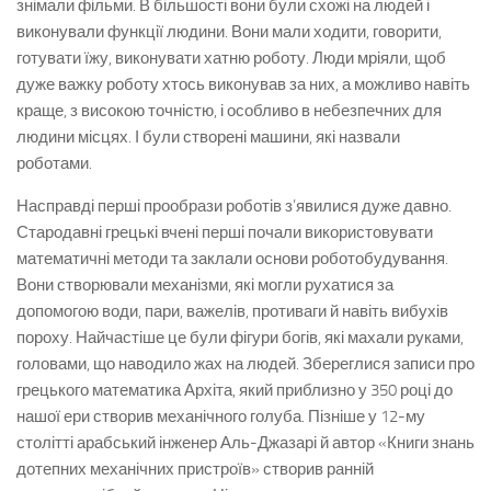
знімали фільми. В більшості вони були схожі на людей і
виконували функції людини. Вони мали ходити, говорити,
готувати їжу, виконувати хатню роботу. Люди мріяли, щоб
дуже важку роботу хтось виконував за них, а можливо навіть
краще, з високою точністю, і особливо в небезпечних для
людини місцях. І були створені машини, які назвали
роботами.
Насправді перші прообрази роботів з’явилися дуже давно.
Стародавні грецькі вчені перші почали використовувати
математичні методи та заклали основи роботобудування.
Вони створювали механізми, які могли рухатися за
допомогою води, пари, важелів, противаги й навіть вибухів
пороху. Найчастіше це були фігури богів, які махали руками,
головами, що наводило жах на людей. Збереглися записи про
грецького математика Архіта, який приблизно у 350 році до
нашої ери створив механічного голуба. Пізніше у 12-му
столітті арабський інженер Аль-Джазарі й автор «Книги знань
дотепних механічних пристроїв» створив ранній