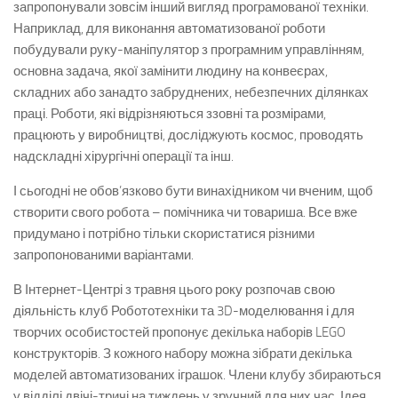
запропонували зовсім інший вигляд програмованої техніки.
Наприклад, для виконання автоматизованої роботи
побудували руку-маніпулятор з програмним управлінням,
основна задача, якої замінити людину на конвеєрах,
складних або занадто забруднених, небезпечних ділянках
праці. Роботи, які відрізняються ззовні та розмірами,
працюють у виробництві, досліджують космос, проводять
надскладні хірургічні операції та інш.
І сьогодні не обов’язково бути винахідником чи вченим, щоб
створити свого робота – помічника чи товариша. Все вже
придумано і потрібно тільки скористатися різними
запропонованими варіантами.
В Інтернет-Центрі з травня цього року розпочав свою
діяльність клуб Робототехніки та 3D-моделювання і для
творчих особистостей пропонує декілька наборів LEGO
конструкторів. З кожного набору можна зібрати декілька
моделей автоматизованих іграшок. Члени клубу збираються
у відділі двічі-тричі на тиждень у зручний для них час. Ідея