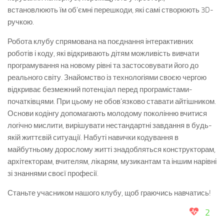
встановлюють їм об’ємні перешкоди, які самі створюють 3D-
ручкою.
Робота клубу спрямована на поєднання інтерактивних
роботів і коду, які відкривають дітям можливість вивчати
програмування на новому рівні та застосовувати його до
реального світу. Знайомство із технологіями своєю чергою
відкриває безмежний потенціал перед програмістами-
початківцями. При цьому не обов’язково ставати айтішником.
Основи кодінгу допомагають молодому поколінню вчитися
логічно мислити, вирішувати нестандартні завдання в будь-
якій життєвій ситуації. Набуті навички кодування в
майбутньому дорослому житті знадобляться конструкторам,
архітекторам, вчителям, лікарям, музикантам та іншим нарівні
зі знаннями своєї професії.
Станьте учасником нашого клубу, щоб граючись навчатись!
2