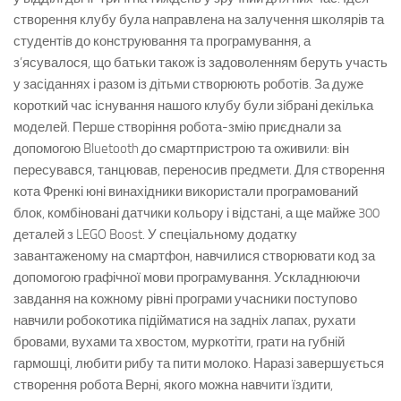
створення клубу була направлена на залучення школярів та
студентів до конструювання та програмування, а
з’ясувалося, що батьки також із задоволенням беруть участь
у засіданнях і разом із дітьми створюють роботів. За дуже
короткий час існування нашого клубу були зібрані декілька
моделей. Перше створіння робота-змію приєднали за
допомогою Bluetooth до смартпристрою та оживили: він
пересувався, танцював, переносив предмети. Для створення
кота Френкі юні винахідники використали програмований
блок, комбіновані датчики кольору і відстані, а ще майже 300
деталей з LEGO Boost. У спеціальному додатку
завантаженому на смартфон, навчилися створювати код за
допомогою графічної мови програмування. Ускладнюючи
завдання на кожному рівні програми учасники поступово
навчили робокотика підійматися на задніх лапах, рухати
бровами, вухами та хвостом, муркотіти, грати на губній
гармошці, любити рибу та пити молоко. Наразі завершується
створення робота Верні, якого можна навчити їздити,