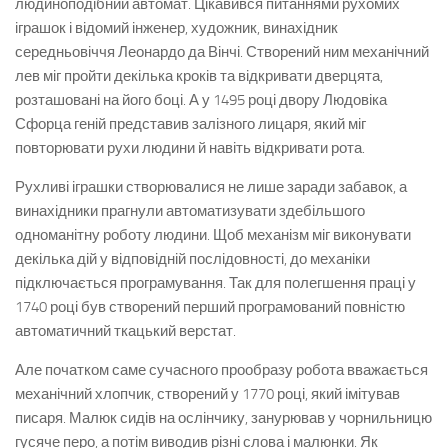
людиноподібний автомат. Цікавився питаннями рухомих
іграшок і відомий інженер, художник, винахідник
середньовіччя Леонардо да Вінчі. Створений ним механічний
лев міг пройти декілька кроків та відкривати дверцята,
розташовані на його боці. А у 1495 році двору Людовіка
Сфорца геній представив залізного лицаря, який міг
повторювати рухи людини й навіть відкривати рота.
Рухливі іграшки створювалися не лише заради забавок, а
винахідники прагнули автоматизувати здебільшого
одноманітну роботу людини. Щоб механізм міг виконувати
декілька дій у відповідній послідовності, до механіки
підключається програмування. Так для полегшення праці у
1740 році був створений перший програмований повністю
автоматичний ткацький верстат.
Але початком саме сучасного прообразу робота вважається
механічний хлопчик, створений у 1770 році, який імітував
писаря. Малюк сидів на ослінчику, занурював у чорнильницю
гусяче перо, а потім виводив різні слова і малюнки. Як