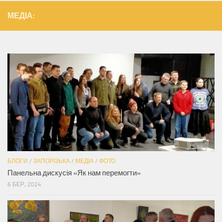
МЕДІА:
БЛОГИ
/
ЗАПОРІЗЬКА
/
МЕДІА
/
ФОТО
Панельна дискусія «Як нам перемогти»
6 БЕР, 2024