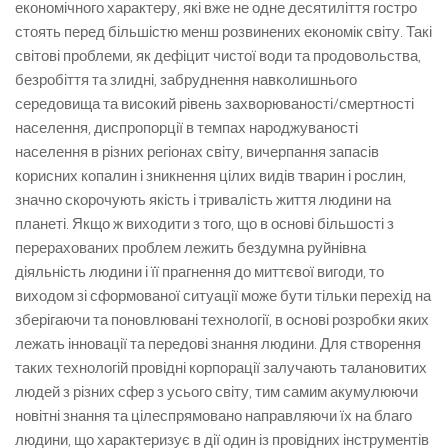
економічного характеру, які вже не одне десятиліття гостро
стоять перед більшістю менш розвинених економік світу. Такі
світові проблеми, як дефіцит чистої води та продовольства,
безробіття та злидні, забруднення навколишнього
середовища та високий рівень захворюваності/смертності
населення, диспропорції в темпах народжуваності
населення в різних регіонах світу, вичерпання запасів
корисних копалин і зникнення цілих видів тварин і рослин,
значно скорочують якість і тривалість життя людини на
планеті. Якщо ж виходити з того, що в основі більшості з
перерахованих проблем лежить бездумна руйнівна
діяльність людини і її прагнення до миттєвої вигоди, то
виходом зі сформованої ситуації може бути тільки перехід на
зберігаючи та поновлювані технології, в основі розробки яких
лежать інновації та передові знання людини. Для створення
таких технологій провідні корпорації залучають талановитих
людей з різних сфер з усього світу, тим самим акумулюючи
новітні знання та цілеспрямовано направляючи їх на благо
людини, що характеризує в дії один із провідних інструментів