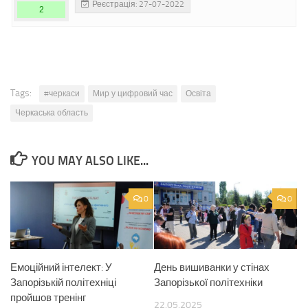
Реєстрація: 27-07-2022
2
Tags:
#черкаси
Мир у цифровий час
Освіта
Черкаська область
YOU MAY ALSO LIKE...
0
0
Емоційний інтелект: У
День вишиванки у стінах
Запорізькій політехніці
Запорізької політехніки
пройшов тренінг
22.05.2025