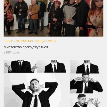
БЛОГИ
/
ЗАПОРІЗЬКА
/
МЕДІА
/
ФОТО
Мистецтво пробуджується
6 БЕР, 2024