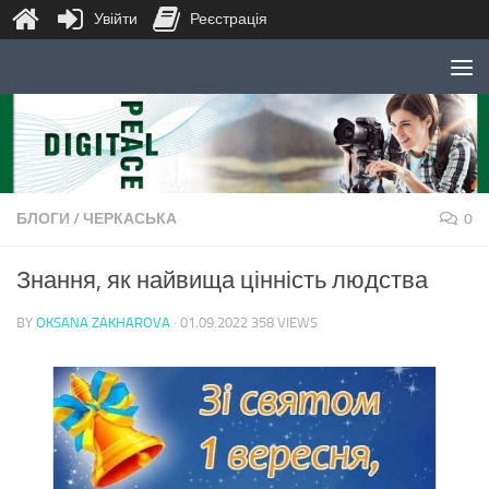
Увійти
Реєстрація
Skip to content
БЛОГИ
/
ЧЕРКАСЬКА
0
Знання, як найвища цінність людства
BY
OKSANA ZAKHAROVA
·
01.09.2022
358 VIEWS