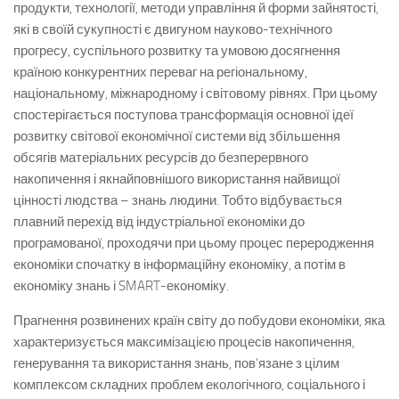
продукти, технології, методи управління й форми зайнятості,
які в своїй сукупності є двигуном науково-технічного
прогресу, суспільного розвитку та умовою досягнення
країною конкурентних переваг на регіональному,
національному, міжнародному і світовому рівнях. При цьому
спостерігається поступова трансформація основної ідеї
розвитку світової економічної системи від збільшення
обсягів матеріальних ресурсів до безперервного
накопичення і якнайповнішого використання найвищої
цінності людства – знань людини. Тобто відбувається
плавний перехід від індустріальної економіки до
програмованої, проходячи при цьому процес переродження
економіки спочатку в інформаційну економіку, а потім в
економіку знань і SMART-економіку.
Прагнення розвинених країн світу до побудови економіки, яка
характеризується максимізацією процесів накопичення,
генерування та використання знань, пов’язане з цілим
комплексом складних проблем екологічного, соціального і