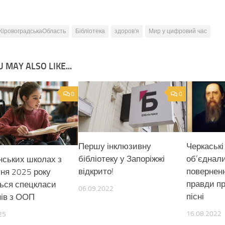
КіровоградськаОбласть
Бібліотека
здоров'я
Мир у цифровий час
 MAY ALSO LIKE...
0
0
Першу інклюзивну
Черкаські
бібліотеку у Запоріжжі
об’єднал
нських школах з
відкрито!
поверненн
сня 2025 року
правди пр
ться спецкласи
06.09.2022
пісні
нів з ООП
16.08.2022
25