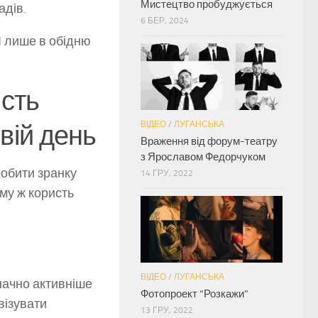
Мистецтво пробуджується
адів.
6 БЕР, 2024
 І лише в обідню
ість
ВІДЕО
/
ЛУГАНСЬКА
вій день
Враження від форум-театру
з Ярославом Федорчуком
робити зранку
14 ГРУ, 2022
ому ж користь
ВІДЕО
/
ЛУГАНСЬКА
начно активніше
Фотопроект “Розкажи”
візувати
13 ГРУ, 2022