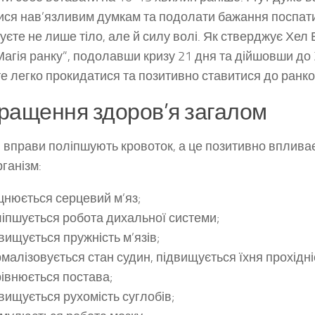
ися нав’язливим думкам та подолати бажання поспати
уєте не лише тіло, але й силу волі. Як стверджує Хел 
“Магія ранку”, подолавши кризу 21 дня та дійшовши до 
е легко прокидатися та позитивно ставитися до ранко
ращення здоров’я загалом
і вправи поліпшують кровоток, а це позитивно вплива
рганізм:
цнюється серцевий м’яз;
іпшується робота дихальної системи;
вищується пружність м’язів;
малізовується стан судин, підвищується їхня прохідні
івнюється постава;
вищується рухомість суглобів;