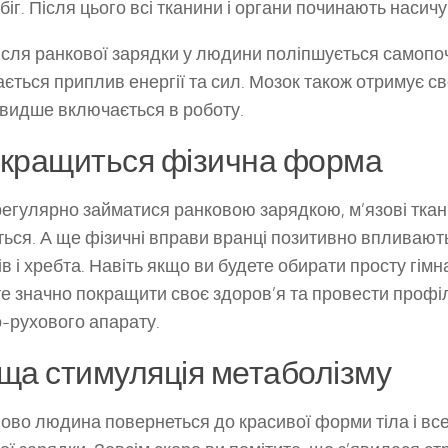
біг. Після цього всі тканини і органи починають насич
ісля ранкової зарядки у людини поліпшується самопоч
ається приплив енергії та сил. Мозок також отримує с
видше включається в роботу.
кращиться фізична форма
егулярно займатися ранковою зарядкою, м’язові ткан
ться. А ще фізичні вправи вранці позитивно впливают
ів і хребта. Навіть якщо ви будете обирати просту гімн
е значно покращити своє здоров’я та провести профі
-рухового апарату.
ща стимуляція метаболізму
ово людина повернеться до красивої форми тіла і все