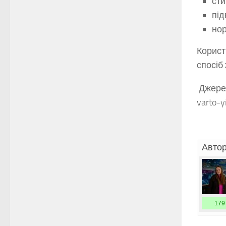
сти
під
нор
Корист
спосіб
Джерело
varto-y
Автор
179