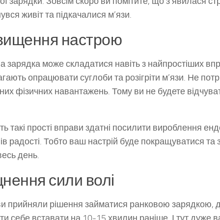
ої зарядки. Зовсім скоро ви помітите, що з’явилася стр
нувся живіт та підкачалися м’язи.
вищення настрою
а зарядка може складатися навіть з найпростіших впра
гають опрацювати суглоби та розігріти м’язи. Не пот
них фізичних навантажень. Тому ви не будете відчува
іть такі прості вправи здатні посилити вироблення енд
ів радості. Тобто ваш настрій буде покращуватися та
весь день.
цнення сили волі
и прийняли рішення займатися ранковою зарядкою, 
ти себе вставати на 10-15 хвилин раніше. І тут дуже 