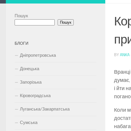
Пошук
Кор
Пошук
при
БЛОГИ
BY
ANKA
Дніпропетровська
Донецька
Вранці
думає,
Запорізька
і йти 
Кіровоградська
поганог
Луганська/Закарпатська
Коли м
достат
Сумська
набага