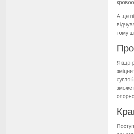
кровоо
А ще п
відчув
тому ш
Про
Якщо р
зміцня
суглоб
зможет
опорно
Кра
Поступ