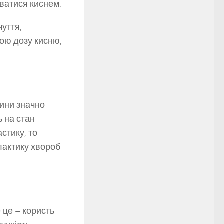
уватися киснем.
уття,
вою дозу кисню,
ини значно
ь на стан
астику, то
лактику хвороб
 це – користь