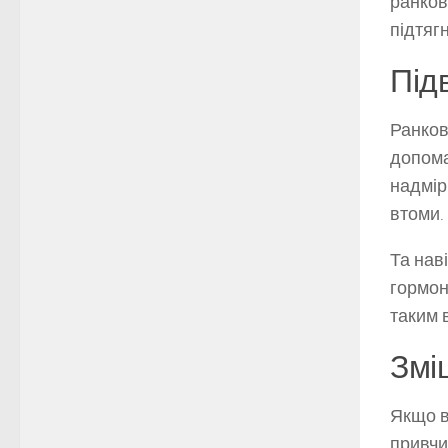
ранков
підтяг
Під
Ранков
допома
надмір
втоми.
Та нав
гормон
таким 
Змі
Якщо в
привчи