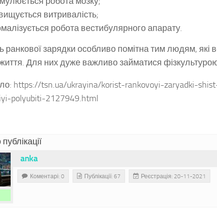
мулюється робота мозку;
вищується витривалість;
малізується робота вестибулярного апарату.
ь ранкової зарядки особливо помітна тим людям, які 
 життя. Для них дуже важливо займатися фізкультурою
: https://tsn.ua/ukrayina/korist-rankovoyi-zaryadki-shis
iyi-polyubiti-2127949.html
 публікації
anka
Коментарі: 0
Публікації: 67
Реєстрація: 20-11-2021