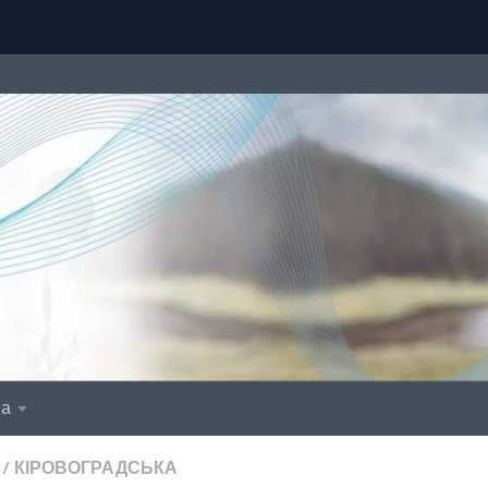
іа
/
КІРОВОГРАДСЬКА