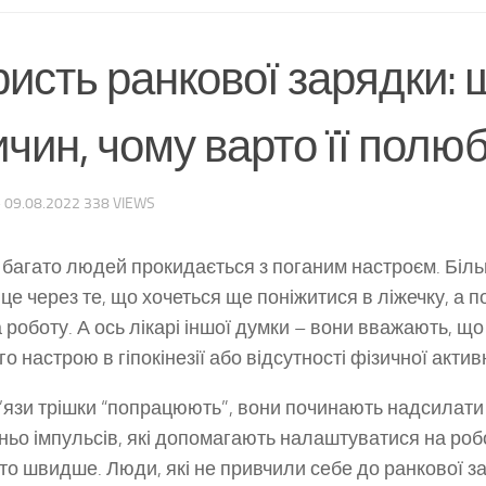
исть ранкової зарядки: 
чин, чому варто її полю
·
09.08.2022
338 VIEWS
 багато людей прокидається з поганим настроєм. Більш
 це через те, що хочеться ще поніжитися в ліжечку, а 
на роботу. А ось лікарі іншої думки – вони вважають, щ
о настрою в гіпокінезії або відсутності фізичної актив
’язи трішки “попрацюють”, вони починають надсилати
ньо імпульсів, які допомагають налаштуватися на ро
то швидше. Люди, які не привчили себе до ранкової за