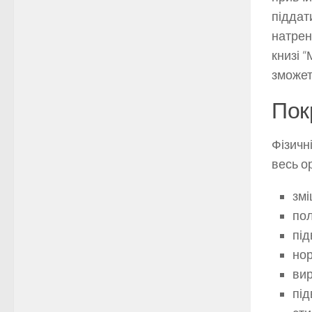
піддат
натрен
книзі 
зможет
Пок
Фізичн
весь о
змі
пол
під
нор
вир
під