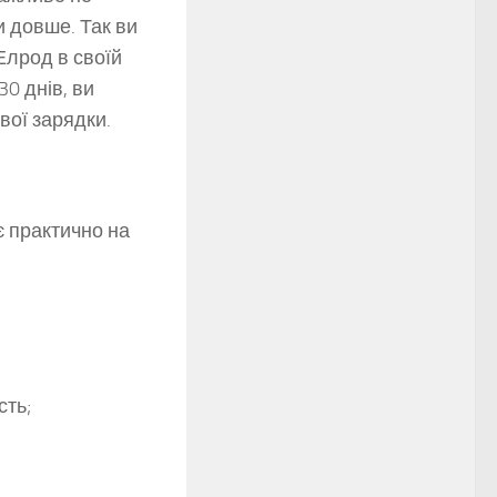
 довше. Так ви
Елрод в своїй
30 днів, ви
вої зарядки.
є практично на
сть;