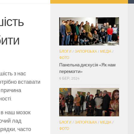
шість
бити
БЛОГИ
/
ЗАПОРІЗЬКА
/
МЕДІА
/
ФОТО
Панельна дискусія «Як нам
перемогти»
ість з нас
6 БЕР, 2024
потрібно вставати
о причина
ності.
 в наш мозок
бочий лад
БЛОГИ
/
ЗАПОРІЗЬКА
/
МЕДІА
/
рядки, часто
ФОТО