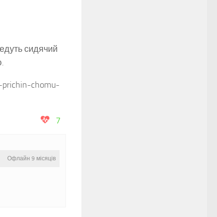
ведуть сидячий
.
t-prichin-chomu-
7
Офлайн 9 місяців