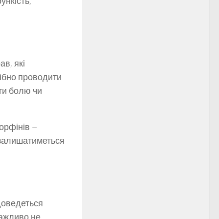
ункість,
в, які
рібно проводити
ти болю чи
орфінів –
 залишатиметься
доведеться
важливо не