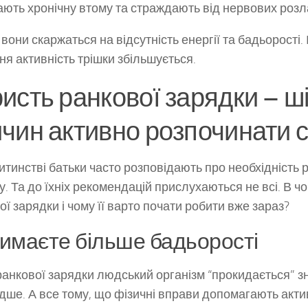
ають хронічну втому та страждають від нервових розл
 вони скаржаться на відсутність енергії та бадьорості.
хня активність трішки збільшується.
исть ранкової зарядки – ш
чин активно розпочинати с
итинстві батьки часто розповідають про необхідність 
у. Та до їхніх рекомендацій прислухаються не всі. В ч
ої зарядки і чому її варто почати робити вже зараз?
имаєте більше бадьорості
ранкової зарядки людський організм “прокидається” з
дше. А все тому, що фізичні вправи допомагають акти