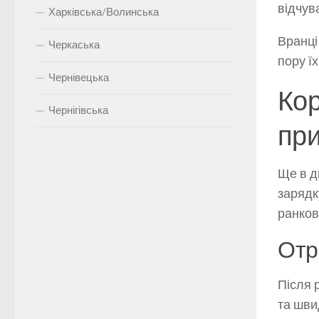
відчув
Харківська/Волинська
Вранці
Черкаська
пору ї
Чернівецька
Кор
Чернігівська
при
Ще в д
зарядк
ранков
Отр
Після 
та шви