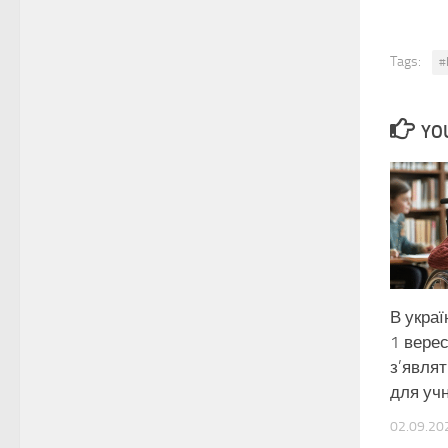
Tags:
#
YOU
В украї
1 вере
з’явля
для уч
02.09.20