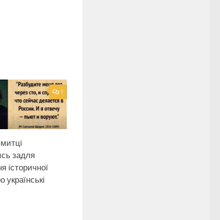
1
 митці
ись задля
я історичної
о українські