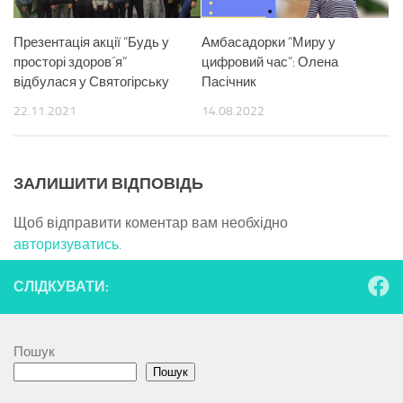
Презентація акції “Будь у
Амбасадорки “Миру у
просторі здоров´я”
цифровий час”: Олена
відбулася у Святогірську
Пасічник
22.11.2021
14.08.2022
ЗАЛИШИТИ ВІДПОВІДЬ
Щоб відправити коментар вам необхідно
авторизуватись
.
СЛІДКУВАТИ:
Пошук
Пошук