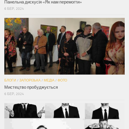
Панельна дискусія «Як нам перемогти»
6 БЕР, 2024
БЛОГИ
/
ЗАПОРІЗЬКА
/
МЕДІА
/
ФОТО
Мистецтво пробуджується
6 БЕР, 2024