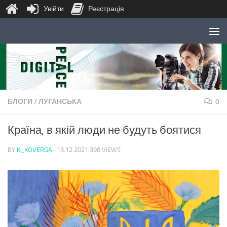
Увійти
Реєстрація
Skip to content
БЛОГИ
/
ЛУГАНСЬКА
0
Країна, в якій люди не будуть боятися
BY
K_KOVERGA
·
13.12.2021
398 VIEWS