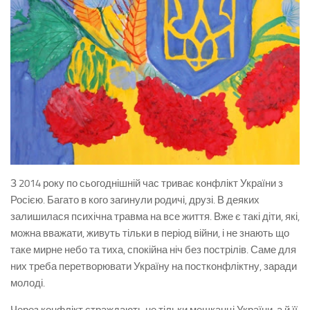
З 2014 року по сьогоднішній час триває конфлікт України з
Росією. Багато в кого загинули родичі, друзі. В деяких
залишилася психічна травма на все життя. Вже є такі діти, які,
можна вважати, живуть тільки в період війни, і не знають що
таке мирне небо та тиха, спокійна ніч без пострілів. Саме для
них треба перетворювати Україну на постконфліктну, заради
молоді.