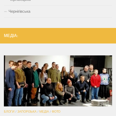
Чернігівська
МЕДІА:
БЛОГИ
/
ЗАПОРІЗЬКА
/
МЕДІА
/
ФОТО