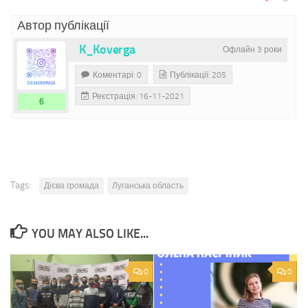
Автор публікації
K_Koverga
Офлайн 3 роки
Коментарі: 0
Публікації: 205
Реєстрація: 16-11-2021
6
Tags:
Дієва громада
Луганська область
YOU MAY ALSO LIKE...
0
0