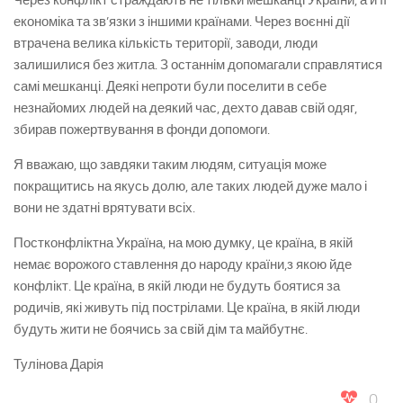
Через конфлікт страждають не тільки мешканці України, а й її
економіка та зв’язки з іншими країнами. Через воєнні дії
втрачена велика кількість території, заводи, люди
залишилися без житла. З останнім допомагали справлятися
самі мешканці. Деякі непроти були поселити в себе
незнайомих людей на деякий час, дехто давав свій одяг,
збирав пожертвування в фонди допомоги.
Я вважаю, що завдяки таким людям, ситуація може
покращитись на якусь долю, але таких людей дуже мало і
вони не здатні врятувати всіх.
Постконфліктна Україна, на мою думку, це країна, в якій
немає ворожого ставлення до народу країни,з якою йде
конфлікт. Це країна, в якій люди не будуть боятися за
родичів, які живуть під пострілами. Це країна, в якій люди
будуть жити не боячись за свій дім та майбутнє.
Тулінова Дарія
0