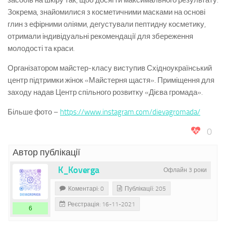
засобів на шкіру так, щоб досягти максимального результату.
Зокрема, знайомилися з косметичними масками на основі
глин з ефірними оліями, дегустували пептидну косметику,
отримали індивідуальні рекомендації для збереження
молодості та краси.
Організатором майстер-класу виступив Східноукраїнський
центр підтримки жінок «Майстерня щастя». Приміщення для
заходу надав Центр спільного розвитку «Дієва громада».
Більше фото –
https://www.instagram.com/dievagromada/
0
Автор публікації
K_Koverga
Офлайн 3 роки
Коментарі: 0
Публікації: 205
Реєстрація: 16-11-2021
6