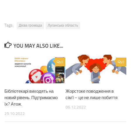
Tags:
Дієва громада
Луганська область
YOU MAY ALSO LIKE...
0
0
Бібліотекарі виходять на
Жорстоке поводження в
новий рівень. Підтримаємо
сім’ї – це не лише побиття
їх? Атож.
06.12.2022
25.10.2022