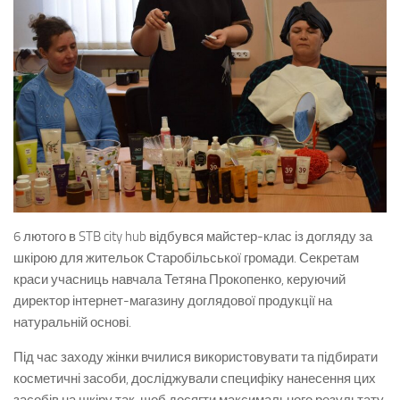
6 лютого в STB city hub відбувся майстер-клас із догляду за
шкірою для жительок Старобільської громади. Секретам
краси учасниць навчала Тетяна Прокопенко, керуючий
директор інтернет-магазину доглядової продукції на
натуральній основі.
Під час заходу жінки вчилися використовувати та підбирати
косметичні засоби, досліджували специфіку нанесення цих