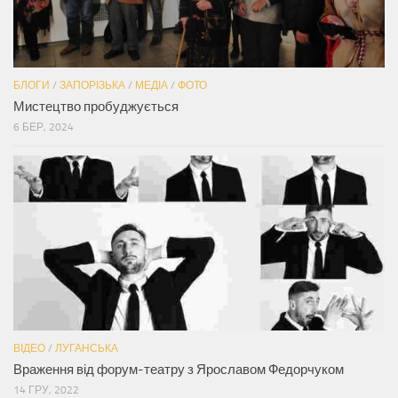
БЛОГИ
/
ЗАПОРІЗЬКА
/
МЕДІА
/
ФОТО
Мистецтво пробуджується
6 БЕР, 2024
ВІДЕО
/
ЛУГАНСЬКА
Враження від форум-театру з Ярославом Федорчуком
14 ГРУ, 2022