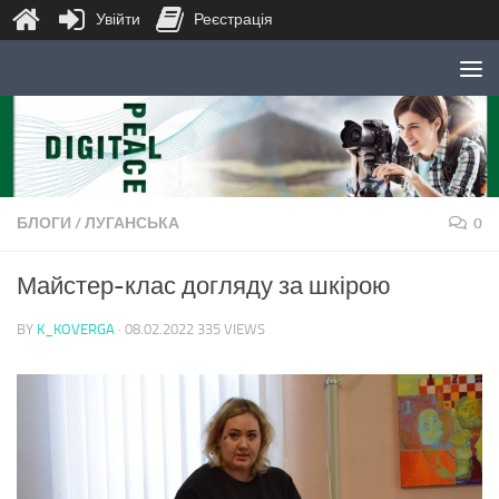
Увійти
Реєстрація
Skip to content
БЛОГИ
/
ЛУГАНСЬКА
0
Майстер-клас догляду за шкірою
BY
K_KOVERGA
·
08.02.2022
335 VIEWS