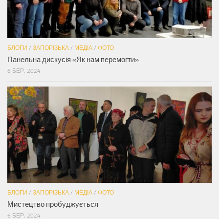
БЛОГИ
/
ЗАПОРІЗЬКА
/
МЕДІА
/
ФОТО
Панельна дискусія «Як нам перемогти»
6 БЕР, 2024
БЛОГИ
/
ЗАПОРІЗЬКА
/
МЕДІА
/
ФОТО
Мистецтво пробуджується
6 БЕР, 2024