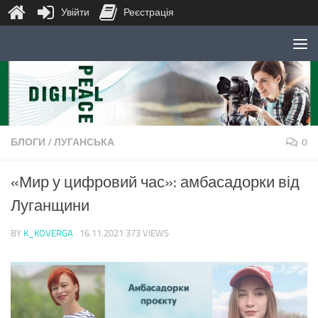
Увійти
Реєстрація
Skip to content
БЛОГИ
/
ЛУГАНСЬКА
0
«Мир у цифровий час»: амбасадорки від
Луганщини
BY
K_KOVERGA
·
16.11.2021
373 VIEWS