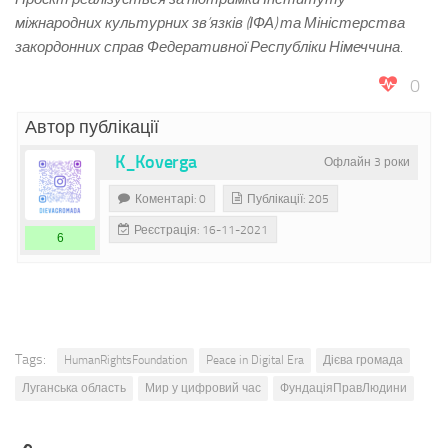
міжнародних культурних зв’язків (ІФА) та Міністерства
закордонних справ Федеративної Республіки Німеччина
.
0
Автор публікації
K_Koverga
Офлайн 3 роки
Коментарі: 0
Публікації: 205
Реєстрація: 16-11-2021
6
Tags:
HumanRightsFoundation
Peace in Digital Era
Дієва громада
Луганська область
Мир у цифровий час
ФундаціяПравЛюдини