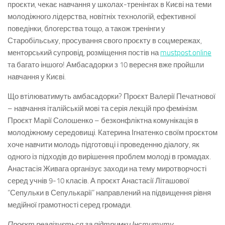
проєкти, чекає навчання у школах-тренінгах в Києві на теми
молодіжного лідерства, новітніх технологій, ефективної
поведінки, блогерства тощо, а також тренінги у
Старобільську, просування свого проєкту в соцмережах,
менторський супровід, розміщення постів на
mustpost.online
та багато іншого! Амбасадорки з 10 вересня вже пройшли
навчання у Києві.
Що втілюватимуть амбасадорки? Проєкт Валерії Печатнової
– навчання італійській мові та серія лекцій про фемінізм.
Проєкт Марії Солошенко – безконфліктна комунікація в
молодіжному середовищі. Катерина Ігнатенко своїм проєктом
хоче навчити молодь підготовці і проведенню діалогу, як
одного із підходів до вирішення проблем молоді в громадах.
Анастасія Живага організує заходи на тему миротворчості
серед учнів 9-10 класів. А проєкт Анастасії Літашової
“Сепульки в Сепулькарії” направлений на підвищення рівня
медійної грамотності серед громади.
Проєкт реалізується за підтримки Інституту