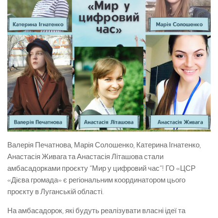
Валерія Печатнова, Марія Солошенко, Катерина Ігнатенко,
Анастасія Живага та Анастасія Літашова стали
амбасадорками проєкту “Мир у цифровий час”! ГО «ЦСР
«Дієва громада» є регіональним координатором цього
проєкту в Луганській області.
На амбасадорок, які будуть реалізувати власні ідеї та