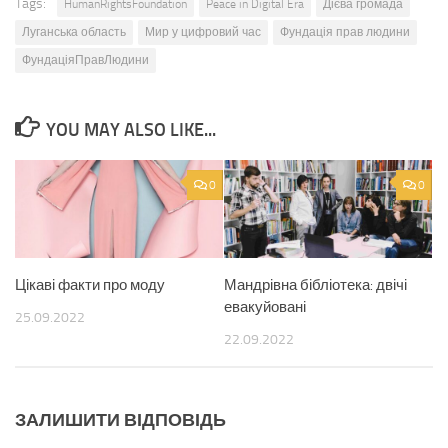
Tags:
HumanRightsFoundation
Peace in Digital Era
Дієва громада
Луганська область
Мир у цифровий час
Фундація прав людини
ФундаціяПравЛюдини
YOU MAY ALSO LIKE...
0
0
Цікаві факти про моду
Мандрівна бібліотека: двічі
евакуйовані
25.09.2022
22.09.2022
ЗАЛИШИТИ ВІДПОВІДЬ