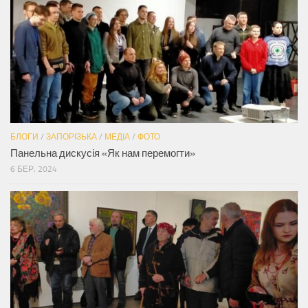
БЛОГИ
/
ЗАПОРІЗЬКА
/
МЕДІА
/
ФОТО
Панельна дискусія «Як нам перемогти»
6 БЕР, 2024