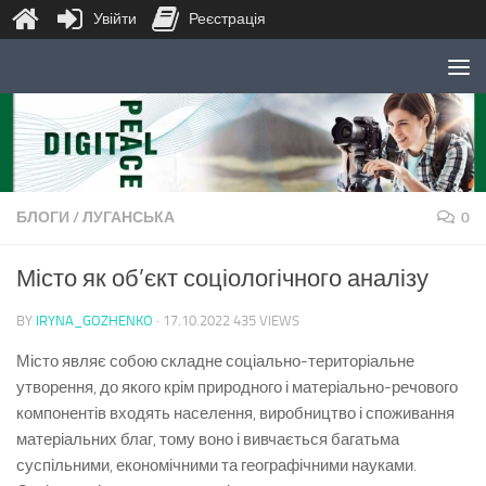
Увійти
Реєстрація
Skip to content
БЛОГИ
/
ЛУГАНСЬКА
0
Місто як об’єкт соціологічного аналізу
BY
IRYNA_GOZHENKO
·
17.10.2022
435 VIEWS
Місто являє собою складне соціально-територіальне
утворення, до якого крім природного і матеріально-речового
компонентів входять населення, виробництво і споживання
матеріальних благ, тому воно і вивчається багатьма
суспільними, економічними та географічними науками.