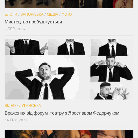
БЛОГИ
/
ЗАПОРІЗЬКА
/
МЕДІА
/
ФОТО
Мистецтво пробуджується
6 БЕР, 2024
ВІДЕО
/
ЛУГАНСЬКА
Враження від форум-театру з Ярославом Федорчуком
14 ГРУ, 2022