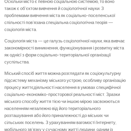
Оскільки місто є певною соціальною системою, то воно
також є об’єктом вивчення й соціологічної науки. З
проблемами вивчення міста як соціально-поселенської
спільності пов’язана спеціальна соціологічна теорія —
соціологія міста.
Соціологія міста — це галузь соціологічної науки, яка вивчає
закономірності виникнення, функціонування і розвитку міста
як однієї з форм соціально-територіальної організації
суспільства.
Міський спосіб життя можна розглядати як соціокультурну
підсистему механізму міського устрою, особливу організацію
процесу життєдіяльності населення в умовах специфічної
соціально-економіко-просторової реальності міст. Зразки
міського способу життя тією чи іншою мірою засвоюються
населенням незалежно від його територіального
розташування або його приналежності до міських чи
сільських поселень. З урахуванням вагомості Інтернету,
мобільного зв’язку у сучасному житті людини, одним із