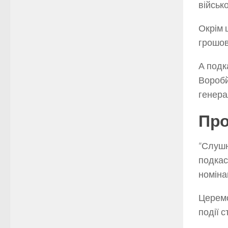
військ
Окрім 
грошов
А подк
Воробй
генера
Про
“Слушн
подкас
номінац
Церемо
події 