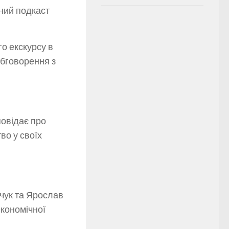
ний подкаст
го екскурсу в
 обговорення з
повідає про
во у своїх
йчук та Ярослав
економічної