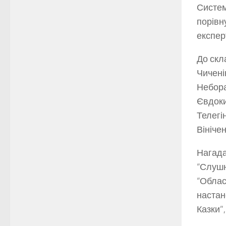
Систем
порівн
експер
До скл
Чичені
Небора
Євдоки
Телегі
Вініче
Нагада
“Слуш
“Облас
настан
Казки”,