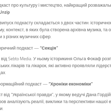
каст про культуру і мистецтво, найкращий розважаль
Unzip
випуск подкасту складається з двох частин: історично
ему, контекст, в яких була створена архівна музика, та
и з різних музичних сфер.
оричний подкаст —
“Секція”
 від Sebto Media. У ньому історикиня Ольга Фокаф роз
ьких лікарів та лікарок, які активно проявляли лідерст
ах.
формаційний подкаст —
“Хроніки економіки”
т від “Української правди”, у якому ведучі Дана Горді
ров аналізують реалії, виклики та перспективи нашої 
и.