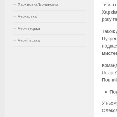
тисяч 
Харківська/Волинська
Харків
Черкаська
року т
Чернівецька
Також 
Цукрен
Чернігівська
подкас
мисте
Команд
Unzip.
Повний
Под
У ньом
Олекса