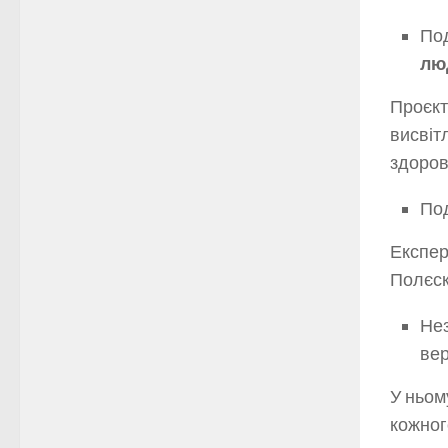
Под
лю
Проєкт
висвіт
здоров
Под
Експер
Полєск
Нез
ве
У ньом
кожног