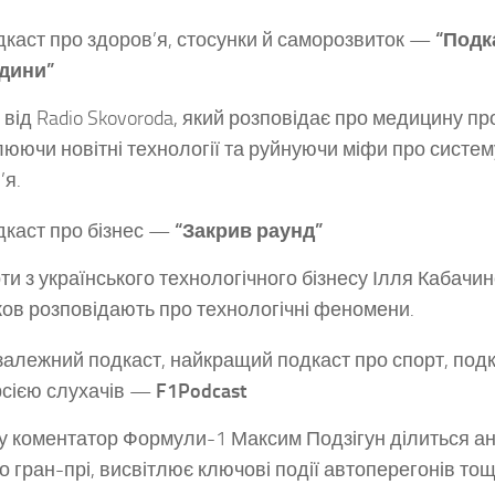
каст про здоров’я, стосунки й саморозвиток —
“Подк
дини”
 від Radio Skovoroda, який розповідає про медицину п
люючи новітні технології та руйнуючи міфи про систе
’я.
каст про бізнес —
“Закрив раунд”
ти з українського технологічного бізнесу Ілля Кабачи
ов розповідають про технологічні феномени.
алежний подкаст, найкращий подкаст про спорт, подк
рсією слухачів —
F1Podcast
у коментатор Формули-1 Максим Подзігун ділиться ан
о гран-прі, висвітлює ключові події автоперегонів тощ