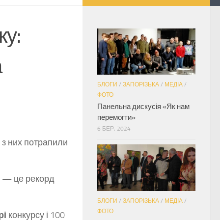
ку:
а
БЛОГИ
/
ЗАПОРІЗЬКА
/
МЕДІА
/
ФОТО
Панельна дискусія «Як нам
перемогти»
6 БЕР, 2024
2 з них потрапили
— це рекорд
БЛОГИ
/
ЗАПОРІЗЬКА
/
МЕДІА
/
ФОТО
рі
конкурсу і 100