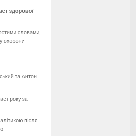
аст здорової
ростими словами,
му охорони
нський та Антон
аст року за
алітикою після
о.