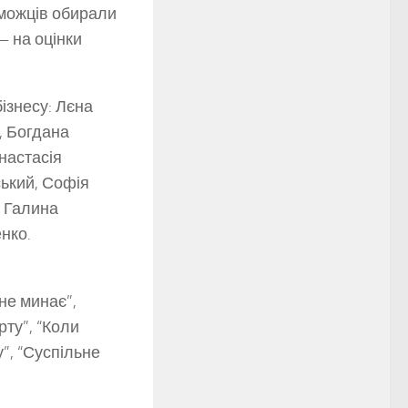
еможців обирали
— на оцінки
бізнесу: Лєна
, Богдана
настасія
ький, Софія
, Галина
нко.
 не минає”,
рту”, “Коли
”, “Суспільне