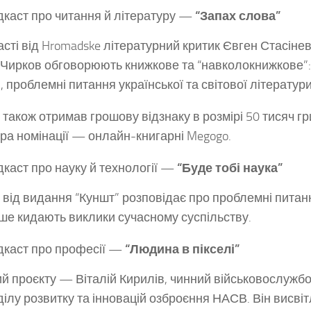
каст про читання й літературу —
“Запах слова”
асті від Hromadske літературний критик Євген Стасінев
 Чирков обговорюють книжкове та “навколокнижкове”: 
, проблемні питання української та світової літератури
 також отримав грошову відзнаку в розмірі 50 тисяч гр
ра номінації — онлайн-книгарні Megogo.
каст про науку й технології —
“Буде тобі наука”
 від видання “Куншт” розповідає про проблемні питання
кше кидають виклики сучасному суспільству.
каст про професії —
“Людина в пікселі”
й проєкту — Віталій Кирилів, чинний військовослужб
ділу розвитку та інновацій озброєння НАСВ. Він висвіт