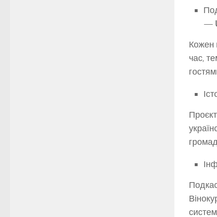
Под
—
Кожен 
час, т
гостям
Іст
Проєкт
українс
громад
Ін
Подкас
Віноку
систем