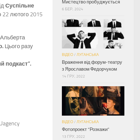
Мистецтво пробуджується
ід
Суспільне
6 БЕР, 2024
ю 22 лютого 2015
 Альберта
о.
Цього разу
ВІДЕО
/
ЛУГАНСЬКА
Враження від форум-театру
й подкаст”.
з Ярославом Федорчуком
14 ГРУ, 2022
ВІДЕО
/
ЛУГАНСЬКА
 Uagency
Фотопроект “Розкажи”
13 ГРУ, 2022