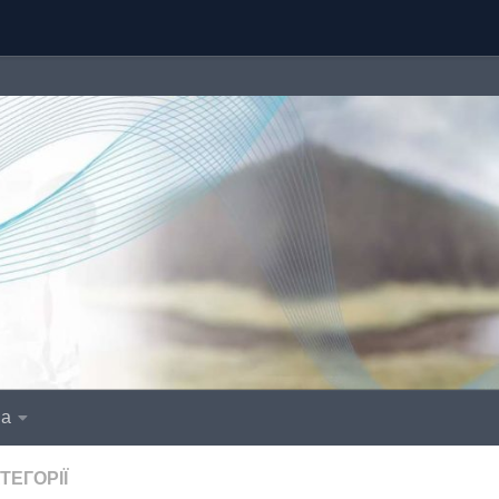
іа
ТЕГОРІЇ