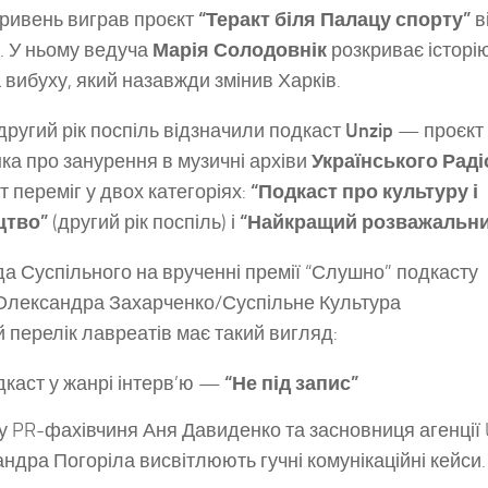
гривень виграв проєкт
“Теракт біля Палацу спорту”
в
. У ньому ведуча
Марія Солодовнік
розкриває історі
а вибуху, який назавжди змінив Харків.
другий рік поспіль відзначили подкаст
Unzip
— проєкт
ка про занурення в музичні архіви
Українського Раді
т переміг у двох категоріях:
“Подкаст про культуру і
цтво”
(другий рік поспіль) і
“Найкращий розважальни
а Суспільного на врученні премії “Слушно” подкасту
 Олександра Захарченко/Суспільне Культура
 перелік лавреатів має такий вигляд:
каст у жанрі інтерв’ю —
“Не під запис”
у PR-фахівчиня Аня Давиденко та засновниця агенції
ндра Погоріла висвітлюють гучні комунікаційні кейси.