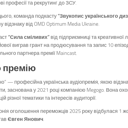
ові професії та рекрутинг до ЗСУ.
цього, команда подкасту
“Звукопис українського ди
у відзнаку від OMD Optimum Media Ukraine.
аст
“Сила сміливих”
від підприємниці та креативної 
ової виграв грант на продюсування та запис 10 епізод
льного партнера премії Maincast.
 премію
о” — професійна українська аудіопремія, якою відзн
ти, заснована у 2021 році компанією Megogo. Вона ох
ій різної тематики та інтересів аудиторії.
нія оголошення переможців 2025 року відбулася 1 ж
став
Євген Янович
.