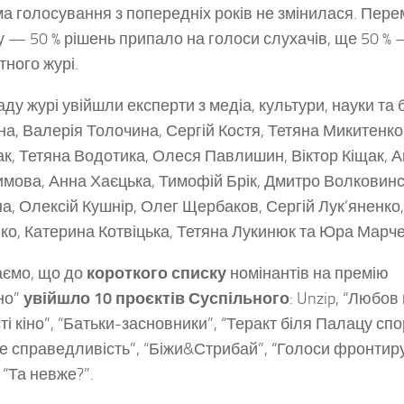
а голосування з попередніх років не змінилася. Пер
у — 50 % рішень припало на голоси слухачів, ще 50 % 
тного журі.
аду журі увійшли експерти з медіа, культури, науки та 
на, Валерія Толочина, Сергій Костя, Тетяна Микитенко
к, Тетяна Водотика, Олеся Павлишин, Віктор Кіщак, А
мова, Анна Хаєцька, Тимофій Брік, Дмитро Волковинс
на, Олексій Кушнір, Олег Щербаков, Сергій Лук’яненко
нко, Катерина Котвіцька, Тетяна Лукинюк та Юра Марче
ємо, що до
короткого списку
номінантів на премію
но”
увійшло 10 проєктів Суспільного
: Unzip, “Любов
ті кіно”, “Батьки-засновники”, “Теракт біля Палацу спо
е справедливість”, “Біжи&Стрибай”, “Голоси фронтиру
 “Та невже?”.