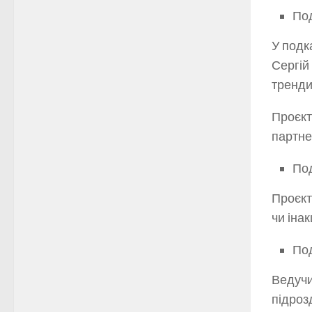
Под
У подк
Сергій
тренди
Проєкт
партне
Под
Проєкт
чи іна
Под
Ведучи
підроз