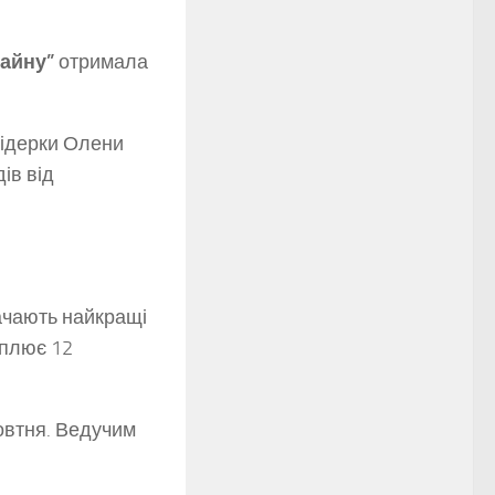
зайну”
отримала
лідерки Олени
ів від
ачають найкращі
оплює 12
овтня. Ведучим