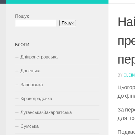
Пошук
На
Пошук
пр
БЛОГИ
пе
Дніпропетровська
Донецька
BY
OLEJN
Запорізька
Цьогор
до фін
Кіровоградська
За пер
Луганська/Закарпатська
для пр
Сумська
Подкас