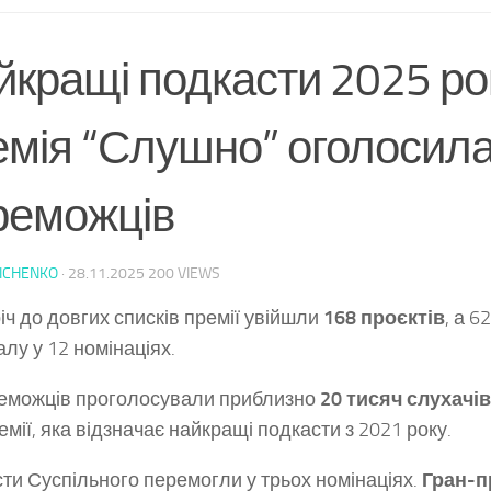
йкращі подкасти 2025 ро
емія “Слушно” оголосил
реможців
ICHENKO
·
28.11.2025
200 VIEWS
іч до довгих списків премії увійшли
168 проєктів
,
а 6
алу у 12 номінаціях.
еможців проголосували приблизно
20 тисяч слухачів
емії, яка відзначає найкращі подкасти з 2021 року.
ти Суспільного перемогли у трьох номінаціях.
Гран-п