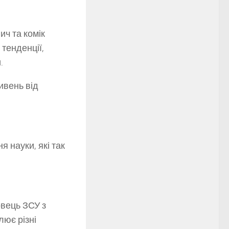
ич та комік
тенденції,
.
ивень від
 науки, які так
овець ЗСУ з
лює різні