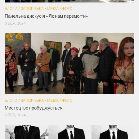
БЛОГИ
/
ЗАПОРІЗЬКА
/
МЕДІА
/
ФОТО
Панельна дискусія «Як нам перемогти»
6 БЕР, 2024
БЛОГИ
/
ЗАПОРІЗЬКА
/
МЕДІА
/
ФОТО
Мистецтво пробуджується
6 БЕР, 2024