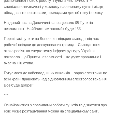
розпочинають свою роботу “Пункти незламності” –
спеціально визначені у кожному населеному пункті місця,
обладнані генераторами, приладами для обігріву і зв’язку.
На даний час на Донеччині запрацювало 68 Пунктів
незламності. Найближчим часом їх буде 156.
Перші такі пункти на Донеччині відкрив сьогодні під час
робочої поїздки до деокупованих громад… Сьогоднішня
атака росіян на енергетичну інфраструктуру України
показала, що Пункти незламності – це дуже правильна і
вчасна ініціатива.
Готуємося до найскладніших викликів – зараз електрики по
всій країні працюють над відновленням електропостачання.
Все буде добре!”
***
Ознайомитися з правилами роботи пунктів та дізнатися про
їхнє місце розташування можна на спеціальному сайті.