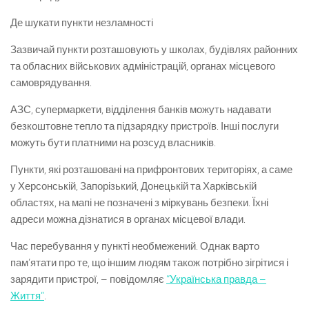
Де шукати пункти незламності
Зазвичай пункти розташовують у школах, будівлях районних
та обласних військових адміністрацій, органах місцевого
самоврядування.
АЗС, супермаркети, відділення банків можуть надавати
безкоштовне тепло та підзарядку пристроїв. Інші послуги
можуть бути платними на розсуд власників.
Пункти, які розташовані на прифронтових територіях, а саме
у Херсонській, Запорізький, Донецькій та Харківській
областях, на мапі не позначені з міркувань безпеки. Їхні
адреси можна дізнатися в органах місцевої влади.
Час перебування у пункті необмежений. Однак варто
пам’ятати про те, що іншим людям також потрібно зігрітися і
зарядити пристрої, – повідомляє
“Українська правда –
Життя”
.