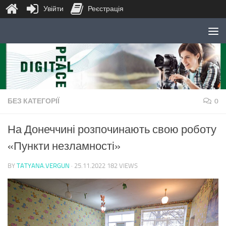
Увійти
Реєстрація
Skip to content
БЕЗ КАТЕГОРІЇ
0
На Донеччині розпочинають свою роботу
«Пункти незламності»
BY
TATYANA.VERGUN
·
25.11.2022
182 VIEWS