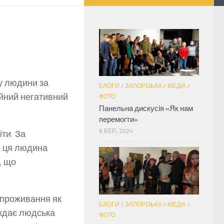
у людини за
БЛОГИ
/
ЗАПОРІЗЬКА
/
МЕДІА
/
ійний негативний
ФОТО
Панельна дискусія «Як нам
перемогти»
6 БЕР, 2024
іти. За
о ця людина
, що
 проживання як
БЛОГИ
/
ЗАПОРІЗЬКА
/
МЕДІА
/
аждає людська
ФОТО