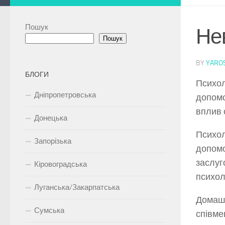
Пошук
Не
Пошук
BY
YARO
БЛОГИ
Психол
Дніпропетровська
допомо
вплив 
Донецька
Психол
Запорізька
допомо
заслуг
Кіровоградська
психол
Луганська/Закарпатська
Домашн
Сумська
співме