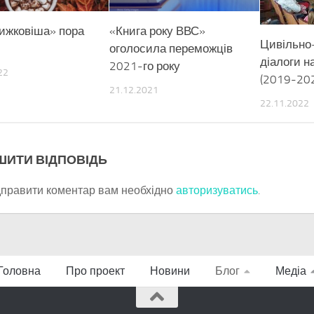
ижковіша» пора
«Книга року ВВС»
Цивільно-
оголосила переможців
діалоги н
2021-го року
22
(2019-202
21.12.2021
22.11.2022
ШИТИ ВІДПОВІДЬ
дправити коментар вам необхідно
авторизуватись
.
Головна
Про проект
Новини
Блог
Медіа