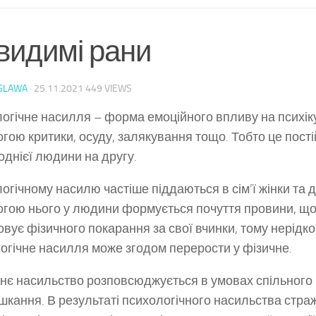
видимі рани
SLAWA
·
25.11.2021
449 VIEWS
огічне насилля – форма емоційного впливу на психік
гою критики, осуду, залякування тощо. Тобто це пост
однієї людини на другу.
огічному насилю частіше піддаються в сім’ї жінки та д
гою нього у людини формується почуття провини, щ
овує фізичного покарання за свої вчинки, тому нерідко
огічне насилля може згодом перерости у фізичне.
є насильство розповсюджується в умовах спільного
шкання. В результаті психологічного насильства стр