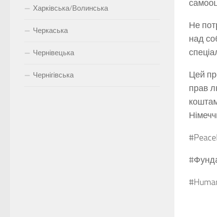
самооц
Харківська/Волинська
Не пот
Черкаська
над соб
спеціа
Чернівецька
Цей пр
Чернігівська
прав л
коштам
Німечч
#PeaceI
#Фунд
#Human