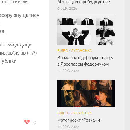
 негативізм.
Мистецтво пробуджується
6 БЕР, 2024
ресору знущатися
о
ва.
ією «Фундація
ВІДЕО
/
ЛУГАНСЬКА
х зв’язків (IFA)
Враження від форум-театру
публіки
з Ярославом Федорчуком
14 ГРУ, 2022
ВІДЕО
/
ЛУГАНСЬКА
Фотопроект “Розкажи”
0
13 ГРУ, 2022