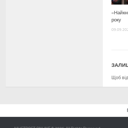
«Найкн
року
09.09.20
ЗАЛИ
Щоб ві