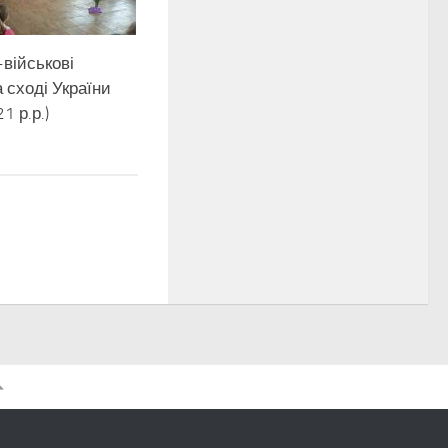
військові
а сході України
1 р.р.)