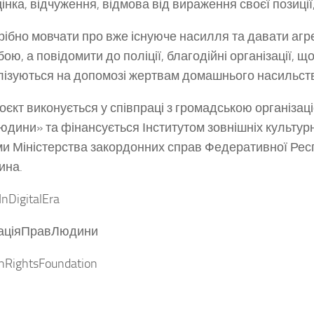
інка, відчуження, відмова від вираження своєї позиції,
рібно мовчати про вже існуюче насилля та давати аг
ою, а повідомити до поліції, благодійні організації, щ
лізуються на допомозі жертвам домашнього насильст
оєкт виконується у співпраці з громадською організац
юдини» та фінансується Інститутом зовнішніх культурни
и Міністерства закордонних справ Федеративної Рес
ина.
nDigitalEra
аціяПравЛюдини
RightsFoundation