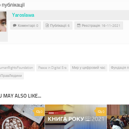
 публікації
Yaroslawa
Коментарі: 0
Публікації: 6
Реєстрація: 16-11-2021
umanRightsFoundation
Peace in Digital Era
Мир у цифровий час
Фундація 
яПравЛюдини
 MAY ALSO LIKE...
0
0