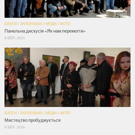
БЛОГИ
/
ЗАПОРІЗЬКА
/
МЕДІА
/
ФОТО
Панельна дискусія «Як нам перемогти»
6 БЕР, 2024
БЛОГИ
/
ЗАПОРІЗЬКА
/
МЕДІА
/
ФОТО
Мистецтво пробуджується
6 БЕР, 2024