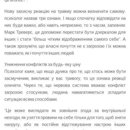
це вголос?”.
Нову захисну реакцію на травму можна визначити самому:
психолог назвав три ознаки. І якщо спочатку відповідати на
них буде важко, або навіть неприємно, то з часом, запевняє
Марк Треверс, це допоможе перестати бути дзеркалом для
інших і стати “більш чітким відображенням самого себе”. А
також зрозуміти, що власні почуття не є загрозою і їх можна
поважати, як і почуття інших людей.
Уникнення конфліктів за будь-яку ціну
Психолог каже, що якщо думка про те, що хтось може бути
засмученим, викликає у вас тривогу, то це ознака реакції
оленяти. Через те, що нервова система вважає конфлікт
загрозою стосункам, людина намагатиметься згладити
ситуацію всіма способами.
“Це може виглядати як зовнішня згода за внутрішньої
незгоди, як узяття провини на себе тільки для того, щоб зняти
напругу, або як постійне відстежування настрою інших