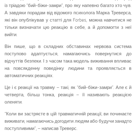
із тріадою “бий-біжи-замри”, про яку напевно багато хто чув.
А завдяки порадам від відомого психолога Марка Треверса,
які він опублікував у статті для Forbes, можна навчитися не
тільки визначати цю реакцію в себе, а й допомогти з неї
вийти.
Він пише, що в складних обставинах нервова система
поступово адаптується, намагаючись повернутися до
відчуттів безпеки. І з часом така модель виживання впливає
на повсякденну поведінку людини та проявляється в
автоматичних реакціях.
Це і є реакції на травму – такі, як “бий-біжи-замри”. Але є й
четверта, більш тонка, реакція – її називають реакцією
оленяти.
“Коли ви застряєте в цій травматичній реакції, ви починаєте
виживати, намагаючись догодити людям або будучи занадто
поступливими”, – написав Треверс.