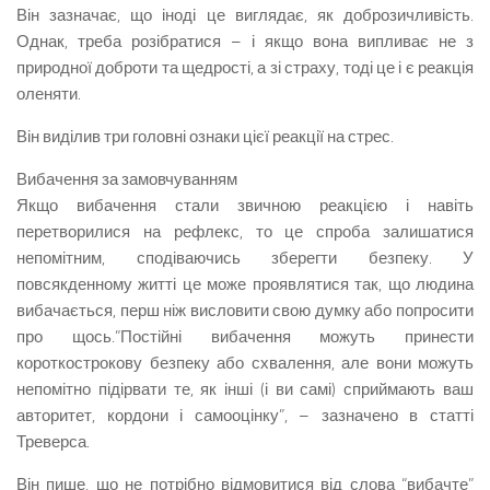
Він зазначає, що іноді це виглядає, як доброзичливість.
Однак, треба розібратися – і якщо вона випливає не з
природної доброти та щедрості, а зі страху, тоді це і є реакція
оленяти.
Він виділив три головні ознаки цієї реакції на стрес.
Вибачення за замовчуванням
Якщо вибачення стали звичною реакцією і навіть
перетворилися на рефлекс, то це спроба залишатися
непомітним, сподіваючись зберегти безпеку. У
повсякденному житті це може проявлятися так, що людина
вибачається, перш ніж висловити свою думку або попросити
про щось.”Постійні вибачення можуть принести
короткострокову безпеку або схвалення, але вони можуть
непомітно підірвати те, як інші (і ви самі) сприймають ваш
авторитет, кордони і самооцінку”, – зазначено в статті
Треверса.
Він пише, що не потрібно відмовитися від слова “вибачте”