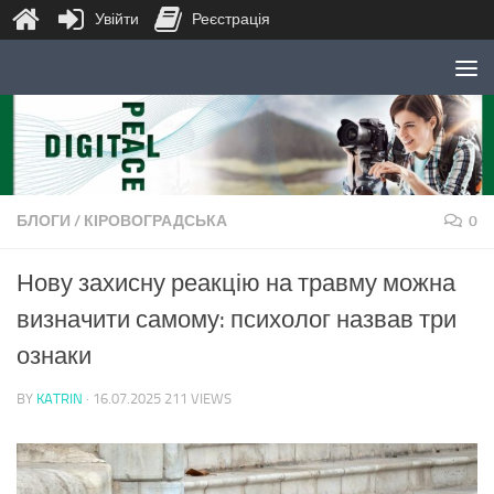
Увійти
Реєстрація
Skip to content
БЛОГИ
/
КІРОВОГРАДСЬКА
0
Нову захисну реакцію на травму можна
визначити самому: психолог назвав три
ознаки
BY
KATRIN
·
16.07.2025
211 VIEWS