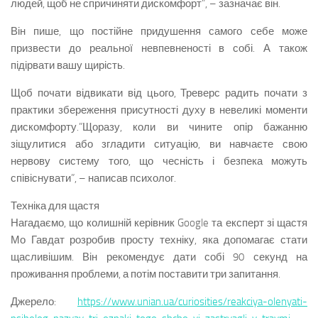
людей, щоб не спричиняти дискомфорт”, – зазначає він.
Він пише, що постійне придушення самого себе може
призвести до реальної невпевненості в собі. А також
підірвати вашу щирість.
Щоб почати відвикати від цього, Треверс радить почати з
практики збереження присутності духу в невеликі моменти
дискомфорту.”Щоразу, коли ви чините опір бажанню
зіщулитися або згладити ситуацію, ви навчаєте свою
нервову систему того, що чесність і безпека можуть
співіснувати”, – написав психолог.
Техніка для щастя
Нагадаємо, що колишній керівник Google та експерт зі щастя
Мо Гавдат розробив просту техніку, яка допомагає стати
щасливішим. Він рекомендує дати собі 90 секунд на
проживання проблеми, а потім поставити три запитання.
Джерело:
https://www.unian.ua/curiosities/reakciya-olenyati-