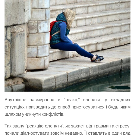
Внутрішнє завмирання в “реакції оленяти” у складних
ситуаціях призводить до спроб пристосуватися і будь-яким
шляхом уникнути конфліктів.
Так звану “реакцію оленяти”, як захист від травми та стресу,
почали діагностувати зовсім недавно. Її ставлять в один ряд