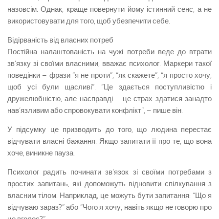
назовсім. Однак, краще повернути йому істинний сенс, а не
використовувати для того, щоб убезпечити себе.
Відірваність від власних потреб
Постійна налаштованість на чужі потреби веде до втрати
зв’язку зі своїми власними, вважає психолог. Маркери такої
поведінки – фрази “я не проти”, “як скажете”, “я просто хочу,
щоб усі були щасливі”. “Це здається поступливістю і
дружелюбністю, але насправді – це страх здатися занадто
нав’язливим або спровокувати конфлікт”, – пише він.
У підсумку це призводить до того, що людина перестає
відчувати власні бажання. Якщо запитати її про те, що вона
хоче, виникне пауза.
Психолог радить починати зв’язок зі своїми потребами з
простих запитань, які допоможуть відновити спілкування з
власним тілом. Наприклад, це можуть бути запитання: “Що я
відчуваю зараз?” або “Чого я хочу, навіть якщо не говорю про