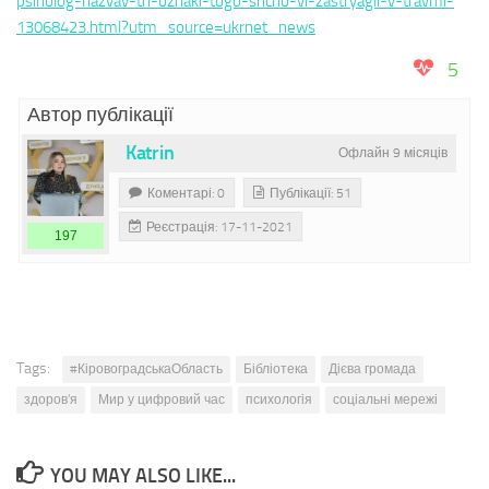
psiholog-nazvav-tri-oznaki-togo-shcho-vi-zastryagli-v-travmi-
13068423.html?utm_source=ukrnet_news
5
Автор публікації
Katrin
Офлайн 9 місяців
Коментарі: 0
Публікації: 51
Реєстрація: 17-11-2021
197
Tags:
#КіровоградськаОбласть
Бібліотека
Дієва громада
здоров'я
Мир у цифровий час
психологія
соціальні мережі
YOU MAY ALSO LIKE...