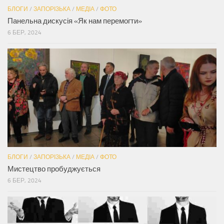
БЛОГИ
/
ЗАПОРІЗЬКА
/
МЕДІА
/
ФОТО
Панельна дискусія «Як нам перемогти»
6 БЕР, 2024
БЛОГИ
/
ЗАПОРІЗЬКА
/
МЕДІА
/
ФОТО
Мистецтво пробуджується
6 БЕР, 2024