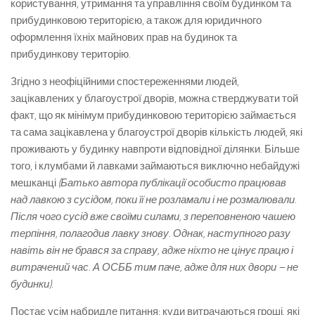
користування, утримання та управління своїм будинком та
прибудинковою територією, а також для юридичного
оформлення їхніх майнових прав на будинок та
прибудинкову територію.
Згідно з неофіційними спостереженнями людей,
зацікавлених у благоустрої дворів, можна стверджувати той
факт, що як мінімум прибудинковою територією займається
та сама зацікавлена ​​у благоустрої дворів кількість людей, які
проживають у будинку навпроти відповідної ділянки. Більше
того, і клумбами й лавками займаються виключно небайдужі
мешканці
(Батько автора публікації особисто працював
над лавкою з сусідом, поки її не розламали і не розмалювали.
Після чого сусід вже своїми силами, з переповненою чашею
терпіння, полагодив лавку знову. Однак, наступного разу
навіть він не брався за справу, адже ніхто не цінує працю і
витрачений час. А ОСББ тим паче, адже для них двори – не
будинки).
Постає усім набридле питання: куди витрачаються гроші, які