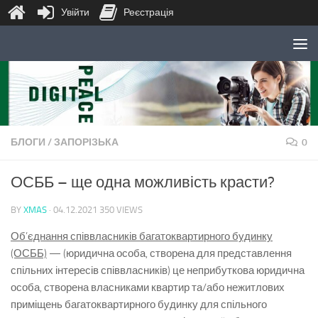
Увійти
Реєстрація
Skip to content
БЛОГИ
/
ЗАПОРІЗЬКА
0
ОСББ – ще одна можливість красти?
BY
XMAS
·
04.12.2021
350 VIEWS
Об’єднання співвласників багатоквартирного будинку
(ОСББ)
— (юридична особа, створена для представлення
спільних інтересів співвласників) це неприбуткова юридична
особа, створена власниками квартир та/або нежитлових
приміщень багатоквартирного будинку для спільного