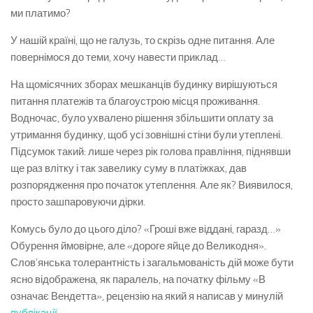
ми платимо?
У нашій країні, що не галузь, то скрізь одне питання. Але
повернімося до теми, хочу навести приклад…
На щомісячних зборах мешканців будинку вирішуються
питання платежів та благоустрою місця проживання.
Водночас, було ухвалено рішення збільшити оплату за
утримання будинку, щоб усі зовнішні стіни були утеплені.
Підсумок такий: лише через рік голова правління, піднявши
ще раз влітку і так завелику суму в платіжках, дав
розпорядження про початок утеплення. Але як? Виявилося,
просто зашпаровуючи дірки.
Комусь було до цього діло? «Гроші вже віддані, гаразд…»
Обурення ймовірне, але «дороге яйце до Великодня».
Слов’янська толерантність і загальмованість дій може бути
ясно відображена, як паралель, на початку фільму «В
означає Вендетта», рецензію на який я написав у минулій