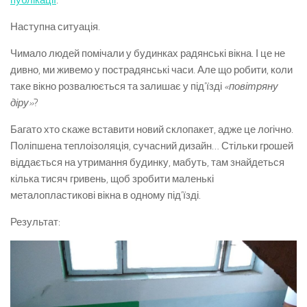
публікації
.
Наступна ситуація.
Чимало людей помічали у будинках радянські вікна. І це не
дивно, ми живемо у пострадянські часи. Але що робити, коли
таке вікно розвалюється та залишає у під’їзді
«повітряну
діру»
?
Багато хто скаже вставити новий склопакет, адже це логічно.
Поліпшена теплоізоляція, сучасний дизайн… Стільки грошей
віддається на утримання будинку, мабуть, там знайдеться
кілька тисяч гривень, щоб зробити маленькі
металопластикові вікна в одному під’їзді.
Результат: