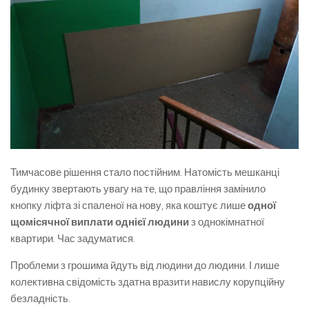
Тимчасове рішення стало постійним. Натомість мешканці
будинку звертають увагу на те, що правління замінило
кнопку ліфта зі спаленої на нову, яка коштує лише
одної
щомісячної виплати однієї людини
з однокімнатної
квартири. Час задуматися.
Проблеми з грошима йдуть від людини до людини. І лише
колективна свідомість здатна вразити навислу корупційну
безладність.