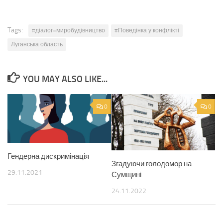
Tags:
#діалог=миробудівництво
#Поведінка у конфлікті
Луганська область
YOU MAY ALSO LIKE...
0
0
Гендерна дискримінація
Згадуючи голодомор на
29.11.2021
Сумщині
24.11.2022