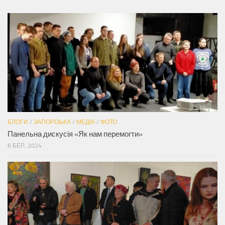
БЛОГИ
/
ЗАПОРІЗЬКА
/
МЕДІА
/
ФОТО
Панельна дискусія «Як нам перемогти»
6 БЕР, 2024