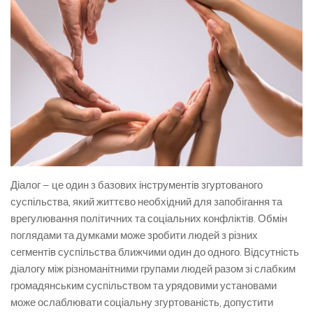
Діалог – це один з базових інструментів згуртованого
суспільства, який життєво необхідний для запобігання та
врегулювання політичних та соціальних конфліктів. Обмін
поглядами та думками може зробити людей з різних
сегментів суспільства ближчими один до одного. Відсутність
діалогу між різноманітними групами людей разом зі слабким
громадянським суспільством та урядовими установами
може ослаблювати соціальну згуртованість, допустити