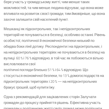
бере участь у громадському житті, чим менше таких
можливостей, та чим менше людина відчуває, що вона може
впливати на розвиток своєї громади, тим ймовірніше, що вона
захоче залишити свій населений пункт.
Мешканці як підконтрольних, так і непідконтрольних
територій не почуваються в безпеці, особливо останні. Рівень
особистої, політичної й економічної безпеки низький по
обидва боки лінії дотику. Респонденти і на підконтрольних, і
на непідконтрольних територіях не почуваються в безпеці на
вулиці: 60 % і 76 % відповідно, в той час як побоюються вільно
висловлювати свої
політичні погляди близько 51 % і 64 % відповідно. Що
стосується економічної безпеки, то 13 % домогосподарств на
підконтрольних територіях і 20 % — на непідконтрольних
бракує грошей, щоб купити їжу.
Одна з рекомендацій для зацікавлених сторін Залучати
громадян до процесу прийняття рішень. Ефективна участь
громадян у політичному житті своїх громад може поліпшити