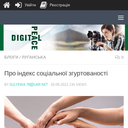
Увійти
Реєстрація
Skip to content
БЛОГИ
/
ЛУГАНСЬКА
0
Про індекс соціальної згуртованості
BY
GULYEWA.78@UKR.NET
·
26.09.2022
234 VIEWS