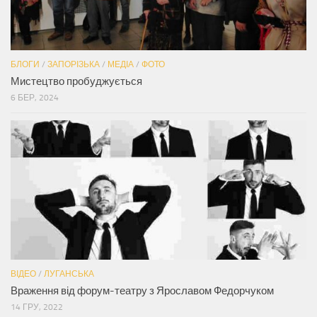
БЛОГИ
/
ЗАПОРІЗЬКА
/
МЕДІА
/
ФОТО
Мистецтво пробуджується
6 БЕР, 2024
ВІДЕО
/
ЛУГАНСЬКА
Враження від форум-театру з Ярославом Федорчуком
14 ГРУ, 2022