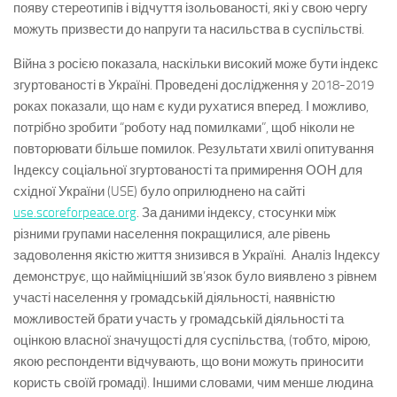
появу стереотипів і відчуття ізольованості, які у свою чергу
можуть призвести до напруги та насильства в суспільстві.
Війна з росією показала, наскільки високий може бути індекс
згуртованості в Україні. Проведені дослідження у 2018-2019
роках показали, що нам є куди рухатися вперед. І можливо,
потрібно зробити “роботу над помилками”, щоб ніколи не
повторювати більше помилок. Результати хвилі опитування
Індексу соціальної згуртованості та примирення ООН для
східної України (USE) було оприлюднено на сайті
use.scoreforpeace.org
. За даними індексу, стосунки між
різними групами населення покращилися, але рівень
задоволення якістю життя знизився в Україні. Аналіз Індексу
демонструє, що найміцніший зв’язок було виявлено з рівнем
участі населення у громадській діяльності, наявністю
можливостей брати участь у громадській діяльності та
оцінкою власної значущості для суспільства, (тобто, мірою,
якою респонденти відчувають, що вони можуть приносити
користь своїй громаді). Іншими словами, чим менше людина