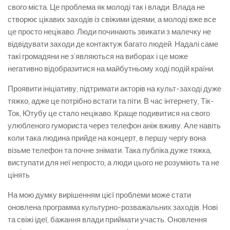
свого міста. Це проблема як молоді так і влади. Влада не
створює цікавих заходів із свіжими ідеями, а молоді вже все
це просто нецікаво. Люди починають звикати з малечку не
відвідувати заходи де контактуж багато людей. Надалі саме
такі громадяни не з’являються на виборах і це може
негативно відобразитися на майбутньому ході подій країни.
Проявити ініціативу, підтримати акторів на культ-заході дуже
тяжко, адже це потрібно встати та піти. В час інтернету, Тік-
Ток, Ютубу це стало нецікаво. Краще подивитися на свого
улюбленого гумориста через телефон аніж вживу. Але навіть
коли така людина прийде на концерт, в першу чергу вона
візьме телефон та почне знімати. Така публіка дуже тяжка,
виступати для неї непросто, а люди цього не розуміють та не
цінять
На мою думку вирішенням цієї проблеми може стати
оновлена программа культурно-розважальних заходів. Нові
та свіжі ідеї, бажання влади приймати участь. Оновлення