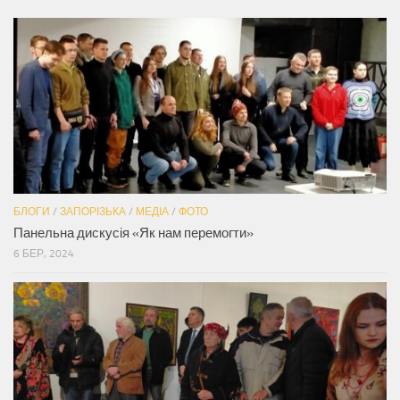
БЛОГИ
/
ЗАПОРІЗЬКА
/
МЕДІА
/
ФОТО
Панельна дискусія «Як нам перемогти»
6 БЕР, 2024