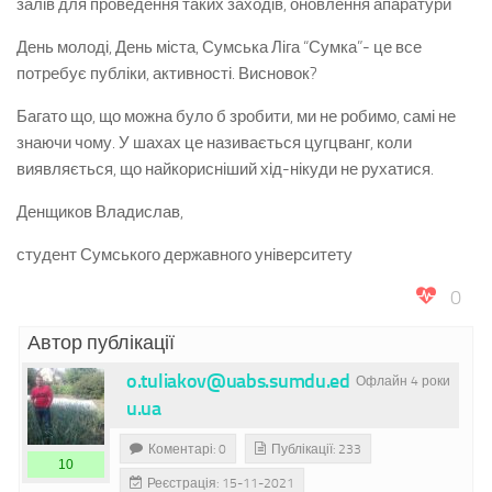
залів для проведення таких заходів, оновлення апаратури
День молоді, День міста, Сумська Ліга “Сумка”- це все
потребує публіки, активності. Висновок?
Багато що, що можна було б зробити, ми не робимо, самі не
знаючи чому. У шахах це називається цугцванг, коли
виявляється, що найкорисніший хід-нікуди не рухатися.
Денщиков Владислав,
студент Сумського державного університету
0
Автор публікації
o.tuliakov@uabs.sumdu.ed
Офлайн 4 роки
u.ua
Коментарі: 0
Публікації: 233
10
Реєстрація: 15-11-2021