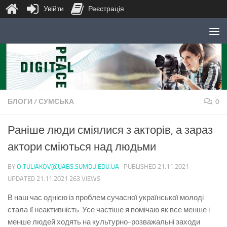
Увійти
Реєстрація
Skip to content
БЛОГИ
/
СУМСЬКА
0
Раніше люди сміялися з акторів, а зараз
актори сміються над людьми
BY
O.TULIAKOV@UABS.SUMDU.EDU.UA
· PUBLISHED
21.11.2021
·
UPDATED
21.11.2021
263 VIEWS
В наш час однією із проблем сучасної української молоді
стала ії неактивність. Усе частіше я помічаю як все менше і
менше людей ходять на культурно-розважальні заходи