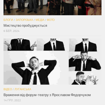
БЛОГИ
/
ЗАПОРІЗЬКА
/
МЕДІА
/
ФОТО
Мистецтво пробуджується
6 БЕР, 2024
ВІДЕО
/
ЛУГАНСЬКА
Враження від форум-театру з Ярославом Федорчуком
14 ГРУ, 2022