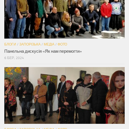
БЛОГИ
/
ЗАПОРІЗЬКА
/
МЕДІА
/
ФОТО
Панельна дискусія «Як нам перемогти»
6 БЕР, 2024