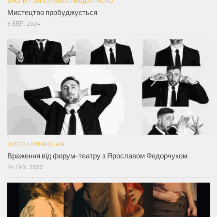
БЛОГИ
/
ЗАПОРІЗЬКА
/
МЕДІА
/
ФОТО
Мистецтво пробуджується
6 БЕР, 2024
ВІДЕО
/
ЛУГАНСЬКА
Враження від форум-театру з Ярославом Федорчуком
14 ГРУ, 2022