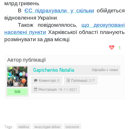
млрд гривень.
В
ЄС підрахували, у скільки
обійдеться
відновлення України.
Також повідомлялось,
що деокуповані
населені пункти
Харківської області планують
розмінувати за два місяці.
1
Автор публікації
Gapichenko Natalia
Офлайн 4 тижні
Коментарі: 0
Публікації: 217
Реєстрація: 15-11-2021
508
Tags:
#війна
#наслідки війни
екологія