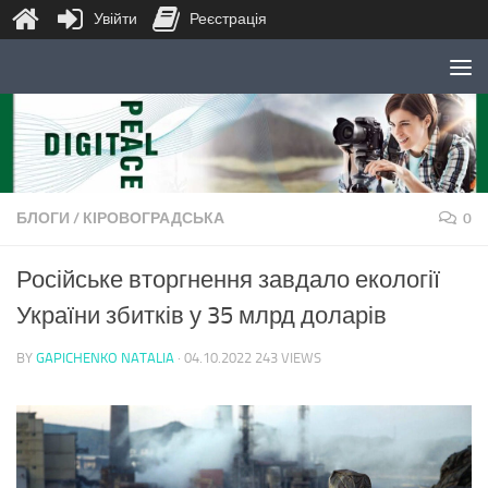
Увійти
Реєстрація
Skip to content
БЛОГИ
/
КІРОВОГРАДСЬКА
0
Російське вторгнення завдало екології
України збитків у 35 млрд доларів
BY
GAPICHENKO NATALIA
·
04.10.2022
243 VIEWS