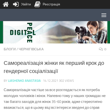
Увійти
Реєстрація
Skip to content
БЛОГИ
/
ЧЕРНІГІВСЬКА
0
Самореалізація жінки як перший крок до
гендерної соціалізації
BY
LIASHENKO ANASTASIA
·
14.12.2021
302 VIEWS
Самореалізація частіше за все розглядається як потреба
молодих чоловіків і жінок. Напевно тому у наших громадах не
так багато заходів для жінок 35-60 років, адже стереотипно
вважається, що в цьому віці всі інтереси зведені до справ