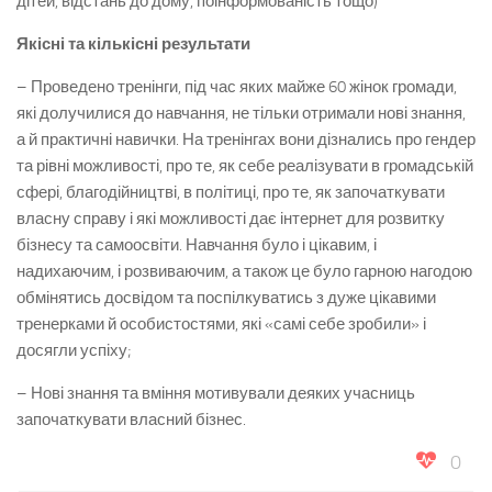
дітей, відстань до дому, поінформованість тощо)
Якісні та кількісні результати
– Проведено тренінги, під час яких майже 60 жінок громади,
які долучилися до навчання, не тільки отримали нові знання,
а й практичні навички. На тренінгах вони дізнались про гендер
та рівні можливості, про те, як себе реалізувати в громадській
сфері, благодійництві, в політиці, про те, як започаткувати
власну справу і які можливості дає інтернет для розвитку
бізнесу та самоосвіти. Навчання було і цікавим, і
надихаючим, і розвиваючим, а також це було гарною нагодою
обмінятись досвідом та поспілкуватись з дуже цікавими
тренерками й особистостями, які «самі себе зробили» і
досягли успіху;
– Нові знання та вміння мотивували деяких учасниць
започаткувати власний бізнес.
0