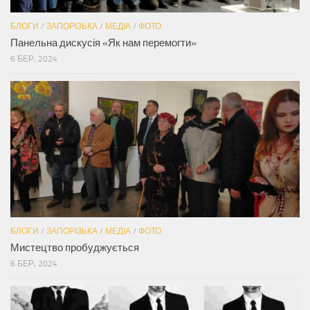
БЛОГИ
/
ЗАПОРІЗЬКА
/
МЕДІА
/
ФОТО
Панельна дискусія «Як нам перемогти»
6 БЕР, 2024
БЛОГИ
/
ЗАПОРІЗЬКА
/
МЕДІА
/
ФОТО
Мистецтво пробуджується
6 БЕР, 2024