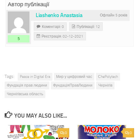
Автор публікації
Liashenko Anastasia
Офлайн 5 років
Коментарі: 0
Публікації: 12
Реєстрація: 02-12-2021
5
Tags:
Peace in Digital Era
Мир у цифровий час
СhePolytech
Фундація прав людини
ФундаціяПравЛюдини
Чернігів
Чернігівська область
YOU MAY ALSO LIKE...
0
0