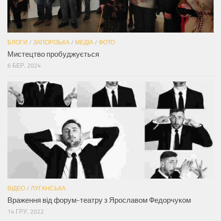
БЛОГИ
/
ЗАПОРІЗЬКА
/
МЕДІА
/
ФОТО
Мистецтво пробуджується
6 БЕР, 2024
ВІДЕО
/
ЛУГАНСЬКА
Враження від форум-театру з Ярославом Федорчуком
14 ГРУ, 2022