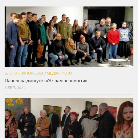
БЛОГИ
/
ЗАПОРІЗЬКА
/
МЕДІА
/
ФОТО
Панельна дискусія «Як нам перемогти»
6 БЕР, 2024