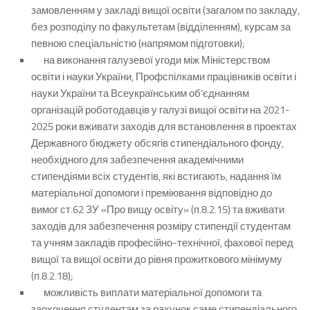
замовленням у закладі вищої освіти
(загалом по закладу,
без розподілу по факультетам (відділенням), курсам за
певною спеціальністю (напрямом підготовки);
на виконання галузевої угоди між Міністерством
освіти і науки України, Профспілками працівників освіти і
науки України та Всеукраїнським об’єднанням
організацій роботодавців у галузі вищої освіти на 2021-
2025 роки вживати заходів для встановлення в проектах
Державного бюджету обсягів стипендіального фонду,
необхідного для забезпечення академічними
стипендіями всіх студентів, які встигають, надання їм
матеріальної допомоги і преміювання відповідно до
вимог ст.62 ЗУ «Про вищу освіту» (п.8.2.15) та вживати
заходів для забезпечення розміру стипендії студентам
та учням закладів професійно-технічної, фахової перед
вищої та вищої освіти до рівня прожиткового мінімуму
(п.8.2.18);
можливість виплати матеріальної допомоги та
заохочення студентам за рахунок саме стипендіального