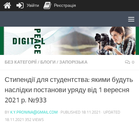
Увійти
Реєстрація
Skip to content
БЕЗ КАТЕГОРІЇ
/
БЛОГИ
/
ЗАПОРІЗЬКА
0
Стипендії для студентства: якими будуть
наслідки постанови уряду від 1 вересня
2021 р. №933
BY
K.Y.PRONINA@GMAIL.COM
· PUBLISHED
18.11.2021
· UPDATED
18.11.2021
352 VIEWS