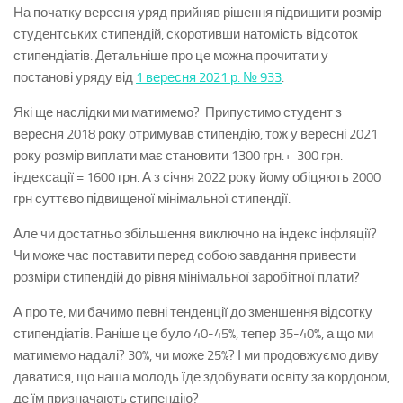
На початку вересня уряд прийняв рішення підвищити розмір
студентських стипендій, скоротивши натомість відсоток
стипендіатів. Детальніше про це можна прочитати у
постанові
уряду від
1 вересня 2021 р. № 933
.
Які ще наслідки ми матимемо? Припустимо студент з
вересня 2018 року отримував стипендію, тож у вересні 2021
року розмір виплати має становити
1300 грн.+ 300 грн.
індексації = 1600 грн. А з січня 2022 року йому обіцяють 2000
грн суттєво підвищеної мінімальної стипендії.
Але чи достатньо збільшення виключно на індекс інфляції?
Чи може час поставити перед собою завдання привести
розміри стипендій до рівня мінімальної заробітної плати?
А про те, ми бачимо певні тенденції до зменшення відсотку
стипендіатів. Раніше це було 40-45%, тепер 35-40%, а що ми
матимемо надалі? 30%, чи може 25%? І ми продовжуємо диву
даватися, що наша молодь їде здобувати освіту за кордоном,
де їм призначають стипендію?