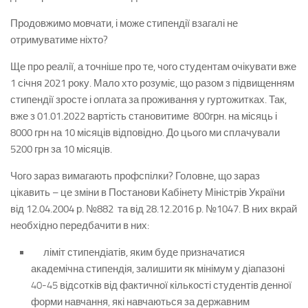
Продовжимо мовчати, і може стипендії взагалі не
отримуватиме ніхто?
Ще про реалії, а точніше про те, чого студентам очікувати вже
1 січня 2021 року. Мало хто розуміє, що разом з підвищенням
стипендії зросте і оплата за проживання у гуртожитках. Так,
вже з 01.01.2022 вартість становитиме 800грн. на місяць і
8000 грн на 10 місяців відповідно. До цього ми сплачували
5200 грн за 10 місяців.
Чого зараз вимагають профспілки?
Головне, що зараз
цікавить – це зміни в Постанови Кабінету Міністрів України
від 12.04.2004 р. №882 та від 28.12.2016 р. №1047. В них вкрай
необхідно передбачити в них:
ліміт стипендіатів, яким буде призначатися
академічна стипендія, залишити як мінімум у діапазоні
40-45
відсотків від
фактичної кількості студентів денної
форми навчання, які навчаються за державним