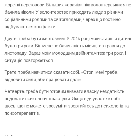
жорсткі переговори. Більших «срачів» ніж волонтерських я не
бачила ніколи. У волонтерство приходять люди з різними
соціальними ролями та світоглядами, через що постійно
відбуваються конфлікти.
Друге: треба бути жертовним. У 2014 році моїй старшій дитині
було три роки. Він мене не бачив шість місяців: з травня до
листопаду. Зараз моїм молодшим двійнятам теж три роки, і
ситуація повторюється.
Третє: треба навчитися сказати собі: «Стоп, мені треба
відновити сили, аби працювати далі».
Четверте: треба бути готовим визнати власну нездатність
подолати психологічні наслідки. Якщо відчуваєте в собі
щось, що не можете зрозуміти, звертайтесь до психологів та
психотерапевтів.