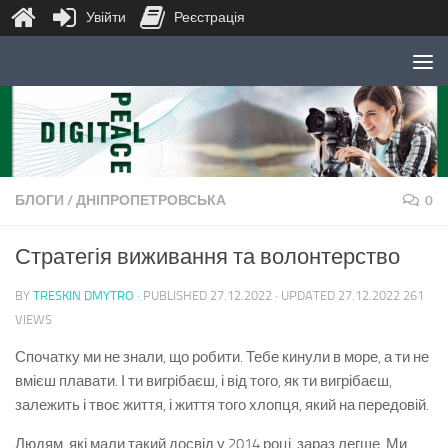
Увійти
Реєстрація
Skip to content
БЛОГИ
/
ДНІПРОПЕТРОВСЬКА
0
Стратегія виживання та волонтерство
BY
TRESKIN DMYTRO
· PUBLISHED
27.12.2022
· UPDATED
27.12.2022
261
VIEWS
Спочатку ми не знали, що робити. Тебе кинули в море, а ти не
вмієш плавати. І ти вигрібаєш, і від того, як ти вигрібаєш,
залежить і твоє життя, і життя того хлопця, який на передовій.
Людям, які мали такий досвід у 2014 році, зараз легше. Ми