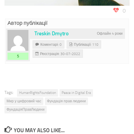
0
Автор публікації
Treskin Dmytro
Офлайн 4 роки
Коментарі: 0
Публікації: 110
Реєстрація: 30-07-2022
5
Tags:
HumanRightsFoundation
Peace in Digital Era
Мир у цифровий час
Фундація прав людини
ФундаціяПравЛюдини
YOU MAY ALSO LIKE...