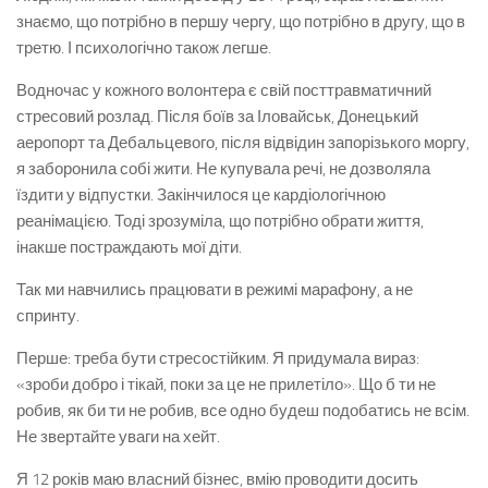
знаємо, що потрібно в першу чергу, що потрібно в другу, що в
третю. І психологічно також легше.
Водночас у кожного волонтера є свій посттравматичний
стресовий розлад. Після боїв за Іловайськ, Донецький
аеропорт та Дебальцевого, після відвідин запорізького моргу,
я заборонила собі жити. Не купувала речі, не дозволяла
їздити у відпустки. Закінчилося це кардіологічною
реанімацією. Тоді зрозуміла, що потрібно обрати життя,
інакше постраждають мої діти.
Так ми навчились працювати в режимі марафону, а не
спринту.
Перше: треба бути стресостійким. Я придумала вираз:
«зроби добро і тікай, поки за це не прилетіло». Що б ти не
робив, як би ти не робив, все одно будеш подобатись не всім.
Не звертайте уваги на хейт.
Я 12 років маю власний бізнес, вмію проводити досить