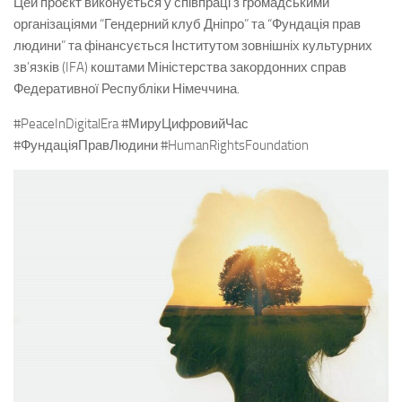
Цей проєкт виконується у співпраці з громадськими
організаціями “Гендерний клуб Дніпро” та “Фундація прав
людини” та фінансується Інститутом зовнішніх культурних
зв’язків (IFA) коштами Міністерства закордонних справ
Федеративної Республіки Німеччина.
#PeaceInDigitalEra #МируЦифровийЧас
#ФундаціяПравЛюдини #HumanRightsFoundation