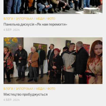
БЛОГИ
/
ЗАПОРІЗЬКА
/
МЕДІА
/
ФОТО
Панельна дискусія «Як нам перемогти»
6 БЕР, 2024
БЛОГИ
/
ЗАПОРІЗЬКА
/
МЕДІА
/
ФОТО
Мистецтво пробуджується
6 БЕР, 2024