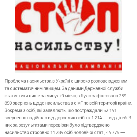
Проблема насильства в Україні є широко розповсюдженим
та систематичним явищем. За даними Державної служби
статистики лише за минулі 9 місяців було зафіксовано 239
859 звернень щодо насильства в сім’ї по всій території країни.
Зокрема з осіб, які заявляють, що постраждали 52 141
звернення надійшло від дорослих осіб та 1 214 — від дітей. З
них за результатами перевірки було підтверджено
насильство стосовно 11 284 осіб чоловічої статі, 44 775 —