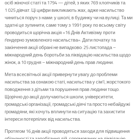
осіб жіночої статі та 1794 — дітей, з яких 769 хлопчиків та
1 025 дівчат.
Ці цифри викликають жах, адже насильство
чиниться поруч з нами: у школі, в будинку чи на вулиці. Та ми
здатні це зупинити, саме тому з 1991 року по всьому світу
проводиться щорічна акція «16 Днів Активізму проти
ґендерно зумовленого насильства». Дати початку та
закінчення акції обрані не випадково: 25 листопада –
міжнародний день боротьби за ліквідацію насильства щодо
жінок, а 10 грудня – міжнародний день прав людини.
Мета всесвітньої акції привернути увагу до проблеми
насильства за ознакою статі, насильства у сім’ї, жорстокого
поводження з дітьми та порушення прав людини тощо.
Щорічно до акції долучаються школи, університети,
громадські організації, громадські діячі та просто небайдужі
громадяни, які хочуть вплинути на ситуацію та захистити
інтереси потерпілих від насильства.
Протягом 16 днів акції проводяться заходи для підвищення
обізнаності та запобігання дій, спрямованих на ліквідацію