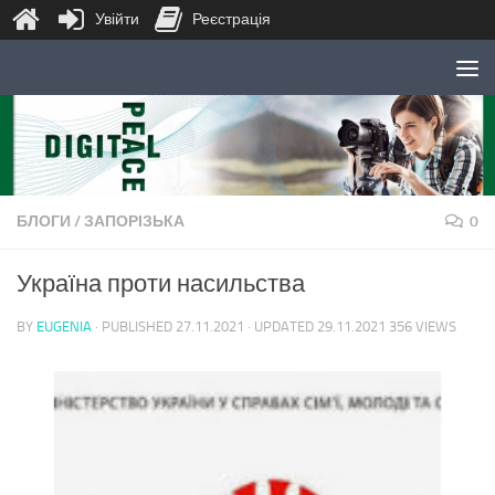
Увійти
Реєстрація
Skip to content
БЛОГИ
/
ЗАПОРІЗЬКА
0
Україна проти насильства
BY
EUGENIA
· PUBLISHED
27.11.2021
· UPDATED
29.11.2021
356 VIEWS