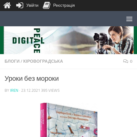
Увійти
Реєстрація
Skip to content
БЛОГИ
/
КІРОВОГРАДСЬКА
0
Уроки без мороки
BY
IREN
·
23.12.2021
395 VIEWS