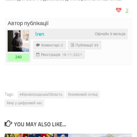
2
Автор публікації
Iren
Офлайн 9 місяців
Коментарі: 0
Публікації: 95
Реєстрація: 19-11-2021
240
Tags:
#КіровоградськаОбласть
Книжковий огляд
Мир у цифровий час
YOU MAY ALSO LIKE...