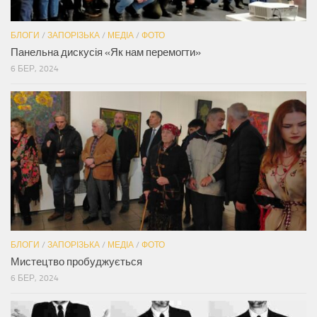
БЛОГИ
/
ЗАПОРІЗЬКА
/
МЕДІА
/
ФОТО
Панельна дискусія «Як нам перемогти»
6 БЕР, 2024
БЛОГИ
/
ЗАПОРІЗЬКА
/
МЕДІА
/
ФОТО
Мистецтво пробуджується
6 БЕР, 2024