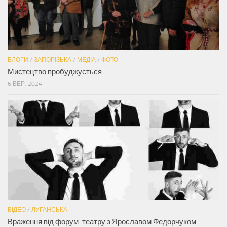
БЛОГИ
/
ЗАПОРІЗЬКА
/
МЕДІА
/
ФОТО
Мистецтво пробуджується
6 БЕР, 2024
ВІДЕО
/
ЛУГАНСЬКА
Враження від форум-театру з Ярославом Федорчуком