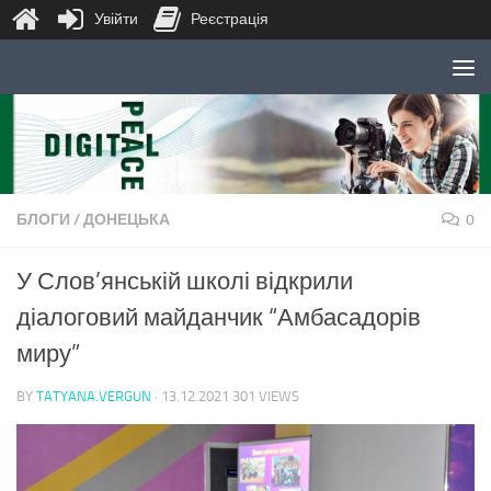
Увійти
Реєстрація
Skip to content
БЛОГИ
/
ДОНЕЦЬКА
0
У Слов’янській школі відкрили
діалоговий майданчик “Амбасадорів
миру”
BY
TATYANA.VERGUN
·
13.12.2021
301 VIEWS