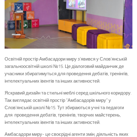
Освітній простір Амбасадори миру з’явився у Слов’янській
загальноосвітній школі №15. Це діалоговий майданчик де
учасники збиратимуться для проведення дебатів, тренінгів,
інтелектуальних івентів та інших активностей.
Яскравий дизайн та стильні меблі серед шкільного коридору.
Так виглядає освітній простір “Амбасадорів миру” у
Слов’янській школі №15. Тут збираються учні та педагоги
для проведення дебатів, тренінгів, творчих майстерень,
інтелектуальних івентів та інших активностей.
Амбасадори миру- це своєрідні агенти змін, діяльність яких