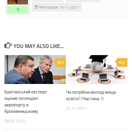
Реєстрація: 15-11-2021
3
YOU MAY ALSO LIKE...
0
0
Британський експерт
Чи потрібна молоді вища
оцінив потенціал
освіта? (Частина 1)
аеропорту в
24.11.2021
Кропивницькому
08.02.2022