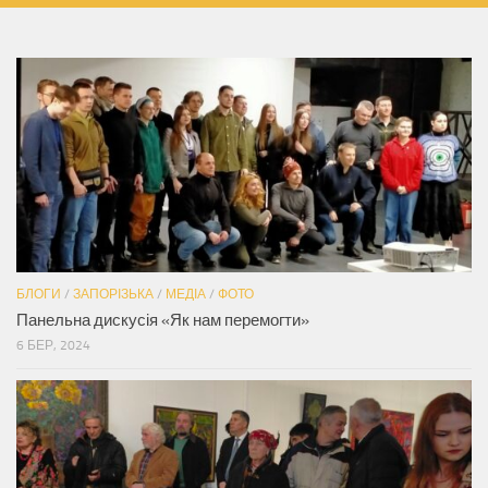
БЛОГИ
/
ЗАПОРІЗЬКА
/
МЕДІА
/
ФОТО
Панельна дискусія «Як нам перемогти»
6 БЕР, 2024