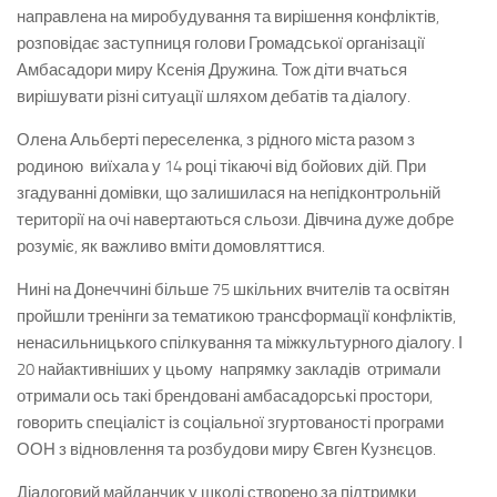
направлена на миробудування та вирішення конфліктів,
розповідає заступниця голови Громадської організації
Амбасадори миру Ксенія Дружина. Тож діти вчаться
вирішувати різні ситуації шляхом дебатів та діалогу.
Олена Альберті переселенка, з рідного міста разом з
родиною виїхала у 14 році тікаючі від бойових дій. При
згадуванні домівки, що залишилася на непідконтрольній
території на очі навертаються сльози. Дівчина дуже добре
розуміє, як важливо вміти домовляттися.
Нині на Донеччині більше 75 шкільних вчителів та освітян
пройшли тренінги за тематикою трансформації конфліктів,
ненасильницького спілкування та міжкультурного діалогу. І
20 найактивніших у цьому напрямку закладів отримали
отримали ось такі брендовані амбасадорські простори,
говорить спеціаліст із соціальної згуртованості програми
ООН з відновлення та розбудови миру Євген Кузнєцов.
Діалоговий майданчик у школі створено за підтримки