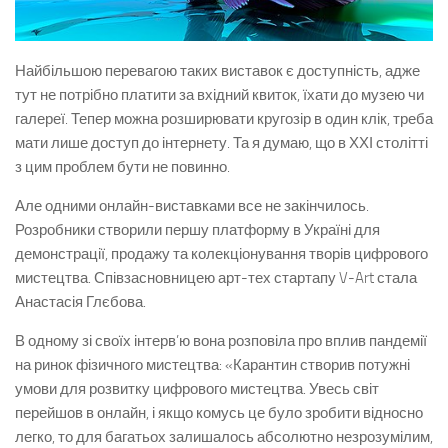
Найбільшою перевагою таких виставок є доступність, адже
тут не потрібно платити за вхідний квиток, їхати до музею чи
галереї. Тепер можна розширювати кругозір в один клік, треба
мати лише доступ до інтернету. Та я думаю, що в ХХІ столітті
з цим проблем бути не повинно.
Але одними онлайн-виставками все не закінчилось.
Розробники створили першу платформу в Україні для
демонстрації, продажу та колекціонування творів цифрового
мистецтва. Співзасновницею арт-тех стартапу V-Art стала
Анастасія Глєбова.
В одному зі своїх інтерв’ю вона розповіла про вплив пандемії
на ринок фізичного мистецтва: «Карантин створив потужні
умови для розвитку цифрового мистецтва. Увесь світ
перейшов в онлайн, і якщо комусь це було зробити відносно
легко, то для багатьох залишалось абсолютно незрозумілим,