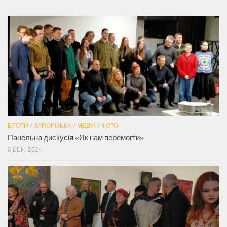
БЛОГИ
/
ЗАПОРІЗЬКА
/
МЕДІА
/
ФОТО
Панельна дискусія «Як нам перемогти»
6 БЕР, 2024