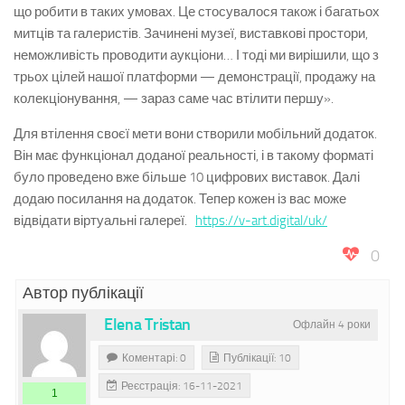
що робити в таких умовах. Це стосувалося також і багатьох
митців та галеристів. Зачинені музеї, виставкові простори,
неможливість проводити аукціони… І тоді ми вирішили, що з
трьох цілей нашої платформи — демонстрації, продажу на
колекціонування, — зараз саме час втілити першу».
Для втілення своєї мети вони створили мобільний додаток.
Він має функціонал доданої реальності, і в такому форматі
було проведено вже більше 10 цифрових виставок. Далі
додаю посилання на додаток. Тепер кожен із вас може
відвідати віртуальні галереї.
https://v-art.digital/uk/
0
Автор публікації
Elena Tristan
Офлайн 4 роки
Коментарі: 0
Публікації: 10
Реєстрація: 16-11-2021
1