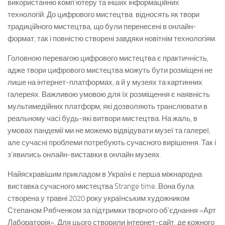
використанню комп’ютеру та інших інформаційних
технологій. До цифрового мистецтва відносять як твори
традиційного мистецтва, що були перенесені в онлайн-
формат, так і повністю створені завдяки новітнім технологіям.
Головною перевагою цифрового мистецтва є практичність,
адже твори цифрового мистецтва можуть бути розміщені не
лише на інтернет-платформах, а й у музеях та картинних
галереях. Важливою умовою для їх розміщення є наявність
мультимедійних платформ, які дозволяють транслювати в
реальному часі будь-які витвори мистецтва. На жаль, в
умовах пандемії ми не можемо відвідувати музеї та галереї,
але сучасні проблеми потребують сучасного вирішення. Так і
з’явились онлайн-виставки в онлайн музеях.
Найяскравішим прикладом в Україні є перша міжнародна
виставка сучасного мистецтва Strange time. Вона була
створена у травні 2020 року українським художником
Степаном Рябченком за підтримки творчого об’єднання «Арт
Лабораторія». Для цього створили інтернет-сайт, де кожного