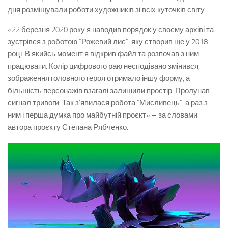
дня розміщували роботи художників зі всіх куточків світу.
«22 березня 2020 року я наводив порядок у своєму архіві та
зустрівся з роботою “Рожевий лис”, яку створив ще у 2018
році. В якийсь момент я відкрив файл та розпочав з ним
працювати. Колір цифрового раю несподівано змінився,
зображення головного героя отримало іншу форму, а
більшість персонажів взагалі залишили простір. Пролунав
сигнал тривоги. Так з’явилася робота “Мисливець”, а раз з
ним і перша думка про майбутній проєкт» – за словами
автора проєкту Степана Рябченко.