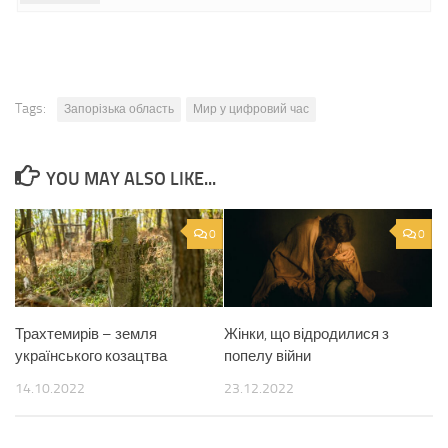
Tags:
Запорізька область
Мир у цифровий час
YOU MAY ALSO LIKE...
0
0
Трахтемирів – земля
Жінки, що відродилися з
українського козацтва
попелу війни
14.10.2022
23.12.2022