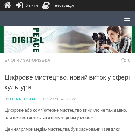
Увійти
Реєстрація
Skip to content
БЛОГИ
/
ЗАПОРІЗЬКА
0
Цифрове мистецтво: новий виток у сфері
культури
BY
ELENA TRISTAN
·
18.11.2021
346 VIEWS
Цифрове або комп’ютерне мистецтво виникло не так давно,
але вже встигло стати популярним у мережі.
Цей напрямок медіа-мистецтва був заснований завдяки