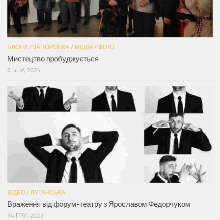
БЛОГИ
/
ЗАПОРІЗЬКА
/
МЕДІА
/
ФОТО
Мистецтво пробуджується
6 БЕР, 2024
ВІДЕО
/
ЛУГАНСЬКА
Враження від форум-театру з Ярославом Федорчуком
14 ГРУ, 2022