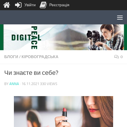
Увійти
Реєстрація
Skip to content
БЛОГИ
/
КІРОВОГРАДСЬКА
0
Чи знаєте ви себе?
BY
ANNA
·
16.11.2021
330 VIEWS