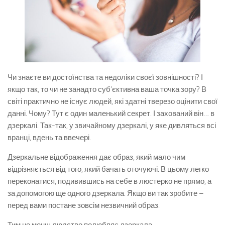
Чи знаєте ви достоїнства та недоліки своєї зовнішності? І
якщо так, то чи не занадто суб’єктивна ваша точка зору? В
світі практично не існує людей, які здатні тверезо оцінити свої
данні. Чому? Тут є один маленький секрет. І захований він… в
дзеркалі. Так-так, у звичайному дзеркалі, у яке дивляться всі
вранці, вдень та ввечері.
Дзеркальне відображення дає образ, який мало чим
відрізняється від того, який бачать оточуючі. В цьому легко
переконатися, подивившись на себе в люстерко не прямо, а
за допомогою ще одного дзеркала. Якщо ви так зробите –
перед вами постане зовсім незвичний образ.
Тим не менш людство полюбляє дзеркала.