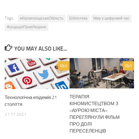
Tags:
#КіровоградськаОбласть
Бібліотека
Мир у цифровий час
ФундаціяПравЛюдини
YOU MAY ALSO LIKE...
0
0
ТЕРАПІЯ
Технологічна епідемія 21
КІНОМИСТЕЦТВОМ З
століття
«АУРОЮ МІСТА»:
21.11.2021
ПЕРЕГЛЯНУЛИ ФІЛЬМ
ПРО ДОЛІ
ПЕРЕСЕЛЕНЦІВ