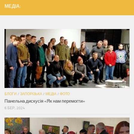
МЕДІА:
БЛОГИ
/
ЗАПОРІЗЬКА
/
МЕДІА
/
ФОТО
Панельна дискусія «Як нам перемогти»
6 БЕР, 2024