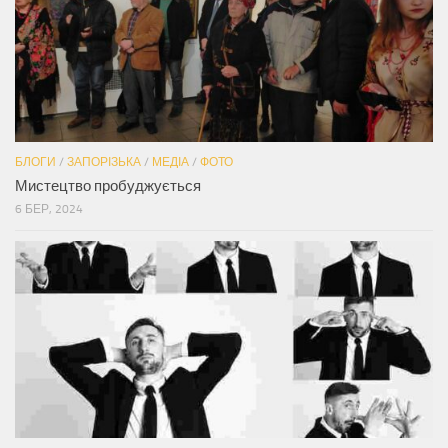
БЛОГИ
/
ЗАПОРІЗЬКА
/
МЕДІА
/
ФОТО
Мистецтво пробуджується
6 БЕР, 2024