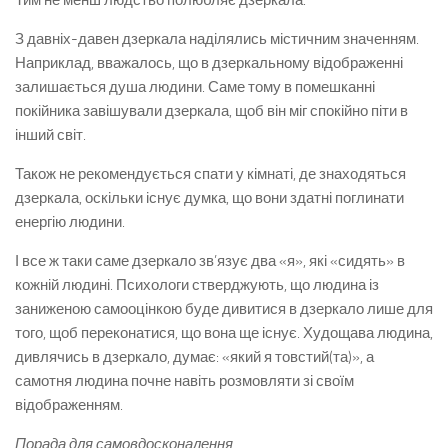
З давніх-давен дзеркала наділялись містичним значенням.
Наприклад, вважалось, що в дзеркальному відображенні
залишається душа людини. Саме тому в помешканні
покійника завішували дзеркала, щоб він міг спокійно піти в
інший світ.
Також не рекомендується спати у кімнаті, де знаходяться
дзеркала, оскільки існує думка, що вони здатні поглинати
енергію людини.
І все ж таки саме дзеркало зв’язує два «я», які «сидять» в
кожній людині. Психологи стверджують, що людина із
заниженою самооцінкою буде дивитися в дзеркало лише для
того, щоб переконатися, що вона ще існує. Худощава людина,
дивлячись в дзеркало, думає: «який я товстий(та)», а
самотня людина почне навіть розмовляти зі своїм
відображенням.
Порада для самовдосконалення.