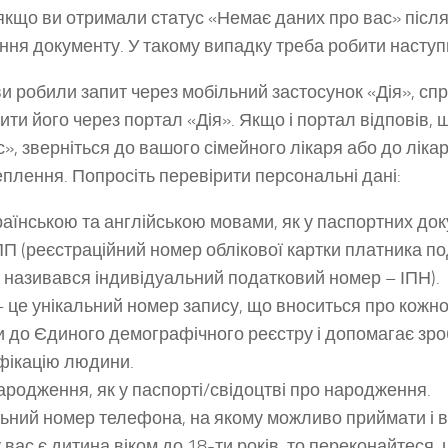
якщо ви отримали статус «Немає даних про вас» після
ння документу. У такому випадку треба робити наступ
и робили запит через мобільний застосунок «Дія», сп
ити його через портал «Дія». Якщо і портал відповів,
с», зверніться до вашого сімейного лікаря або до ліка
плення. Попросіть перевірити персональні дані:
раїнською та англійською мовами, як у паспортних до
 (реєстраційний номер облікової картки платника по
 називався індивідуальний податковий номер – ІПН).
 це унікальний номер запису, що вноситься про кожн
и до Єдиного демографічного реєстру і допомагає зр
фікацію людини.
ародження, як у паспорті/свідоцтві про народження.
ьний номер телефона, на якому можливо приймати і в
 вас є дитина віком до 18-ти років, то переконайтеся, щ