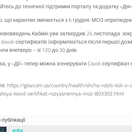
йтесь до технічної підтримки порталу та додатку «Дія»
, що карантин змінюється з 6 грудня: МОЗ оприлюдни
нововведень Кабмін уже затвердив 24 листопада: зокре
 сovid-сертифікатів (оформлюється після першої дози
ли вчетверо – зі 120 до 30 днів.
ва, у «Дії» тепер можна згенерувати Covid-сертифікат
: https://glavcom.ua/country/health/shcho-robiti-koli-v-d
etsya-kovid-sertifikat-rozyasnennya-moz-803302.html
 публікації
anka