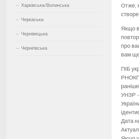
Отже, 
Харківська/Волинська
створе
Черкаська
Якщо в
Чернівецька
повтор
про ва
Чернігівська
вам ще
ПІБ ук
РНОКПП
раніше
УНЗР –
Україн
іденти
Дата н
Актуал
Якщо у