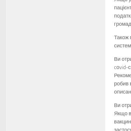
пацієнт
податк
громад
Також 
систем
Ви отр
cоvid-
Рекоме
робив 
описан
Ви отр
Якщо в
вакцин
застос