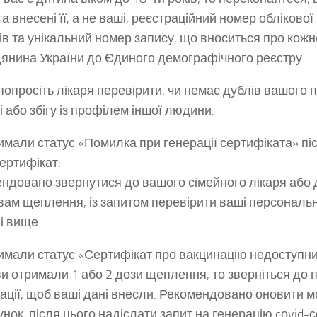
а внесені її, а не ваші, реєстраційний номер обліковоі
ів та унікальний номер запису, що вноситься про кожн
янина України до Єдиного демографічного реєстру.
попросіть лікаря перевірити, чи немає дублів вашого 
і або збігу із профілем іншої людини.
имали статус «Помилка при генерації сертифіката» пі
сертифікат:
ндовано звернутися до вашого сімейного лікаря або д
вам щеплення, із запитом перевірити ваші персональні 
і вище.
имали статус «Сертифікат про вакцинацію недоступни
и отримали 1 або 2 дози щеплення, то зверніться до 
ації, щоб ваші дані внесли. Рекомендовано оновити м
унок, після цього надіслати запит на генерацію cоvid-