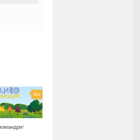
0
вомандри!