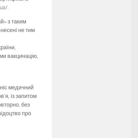
ua/.
̆» з таким
внесені не тим
раїни,
ами вакцинацію,
ніс медичний
’я, із запитом
овторно, без
відоцтво про