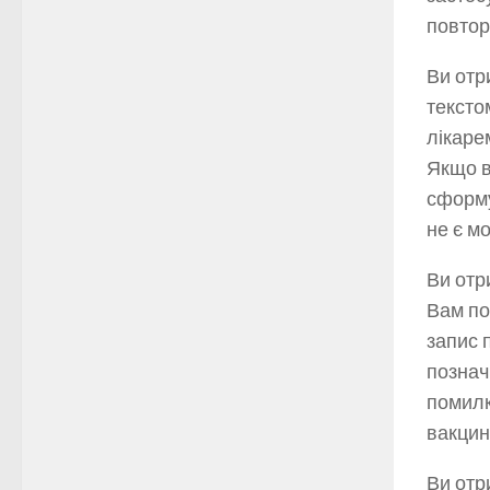
повторн
Ви отр
тексто
лікаре
Якщо в
сформу
не є м
Ви отр
Вам по
запис 
познач
помилк
вакцин
Ви отр