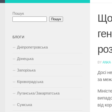
Пошук
Що 
Пошук
ген
БЛОГИ
ро
Дніпропетровська
Донецька
BY
ANKA
Запорізька
Досі н
за меж
Кіровоградська
Мініст
Луганська/Закарпатська
випадо
від ко
Сумська