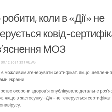
робити, коли в «Дії» не
ерується ковід-сертифік
з’яснення МОЗ
·
30.12.2021
391 VIEWS
е є можливим згенерувати сертифікат, якщо щеплення
ами України
ерство охорони здоров’я опублікувало детальне роз’я
к, якщо в застосунку «Дія» не генерується сертифіка
ронавірусу.