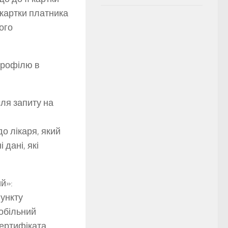
̈ картки платника
ого
профілю в
сля запиту на
о лікаря, який
дані, які
й»:
пункту
обільний
сертифіката