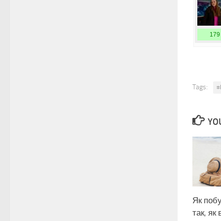
179
Tags:
#
YOU
Як поб
так, як