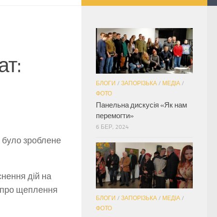
ат:
БЛОГИ
/
ЗАПОРІЗЬКА
/
МЕДІА
/
ФОТО
Панельна дискусія «Як нам
перемогти»
6 БЕР, 2024
 було зроблене
снення дій на
т про щеплення
БЛОГИ
/
ЗАПОРІЗЬКА
/
МЕДІА
/
ФОТО