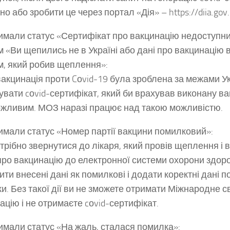
о або зробити це через портал «Дія» – https://diia.gov.
имали статус «Сертифікат про вакцинацію недоступнии
м «Ви щепились не в Україні або дані про вакцинацію 
м, який робив щеплення»:
акцинація проти Cоvid-19 була зроблена за межами Ук
вати cоvid-сертифікат, який би врахував виконану в
ожливим. МОЗ наразі працює над такою можливістю.
имали статус «Номер партії вакцини помилковий»:
трібно звернутися до лікаря, який провів щеплення і в
про вакцинацію до електронної системи охорони здоров
ити внесені дані як помилкові і додати коректні дані п
и. Без такої дії ви не зможете отримати Міжнародне с
ацію і не отримаєте cоvid-сертифікат.
имали статус «На жаль, сталася помилка»: