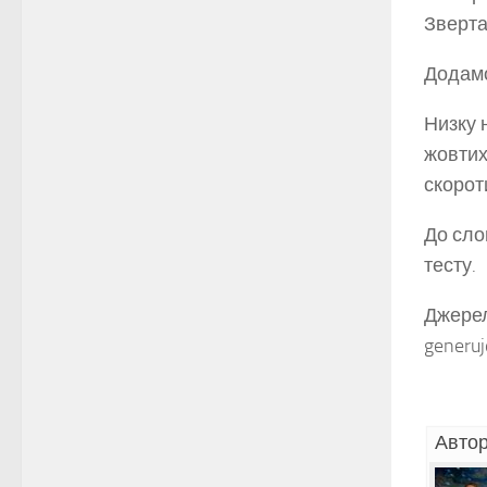
Зверта
Додамо
Низку 
жовтих
скороти
До сло
тесту.
Джерело
generuj
Автор