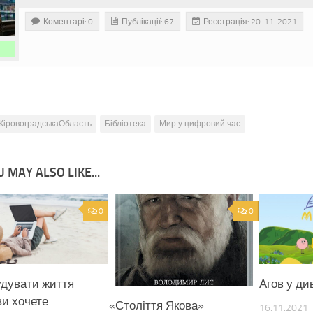
Коментарі: 0
Публікації: 67
Реєстрація: 20-11-2021
КіровоградськаОбласть
Бібліотека
Мир у цифровий час
 MAY ALSO LIKE...
0
0
удувати життя
Агов у ди
 ви хочете
«Століття Якова»
16.11.2021