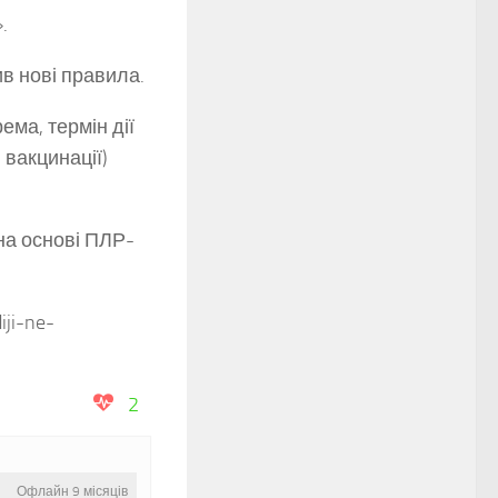
.
в нові правила.
ма, термін дії
 вакцинації)
 на основі ПЛР-
iji-ne-
2
Офлайн 9 місяців