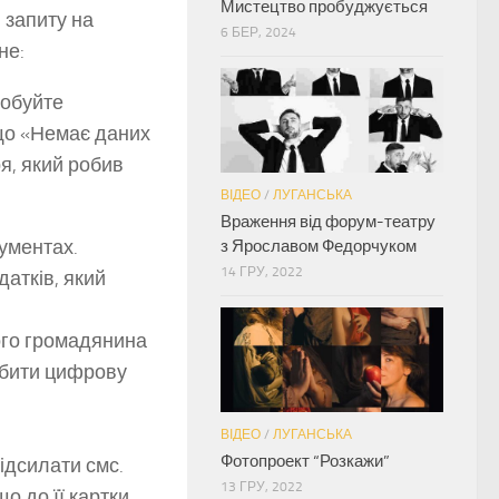
Мистецтво пробуджується
 запиту на
6 БЕР, 2024
не:
робуйте
 що «Немає даних
ря, який робив
ВІДЕО
/
ЛУГАНСЬКА
Враження від форум-театру
кументах.
з Ярославом Федорчуком
14 ГРУ, 2022
датків, який
ого громадянина
обити цифрову
ВІДЕО
/
ЛУГАНСЬКА
Фотопроект “Розкажи”
ідсилати смс.
13 ГРУ, 2022
о до її картки