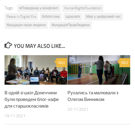
Tags:
#Поведінка у конфлікті
HumanRightsFoundation
Peace in Digital Era
Бібліотека
здоров'я
Мир у цифровий час
Фундація прав людини
ФундаціяПравЛюдини
YOU MAY ALSO LIKE...
0
0
В одній зі шкіл Донеччини
Рухались та малювали з
були проведені блог-кафе
Олегом Винником
для старшокласників
20.11.2021
19.11.2021