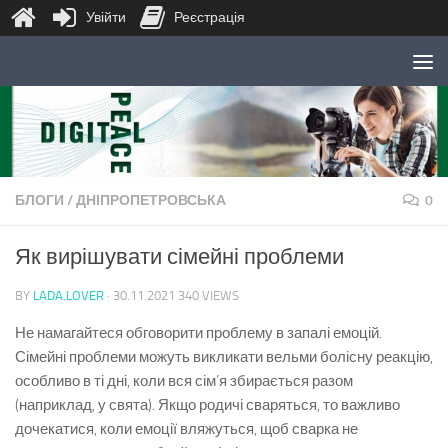
Увійти
Реєстрація
Skip to content
БЛОГИ
/
ДНІПРОПЕТРОВСЬКА
0
Як вирішувати сімейні проблеми
BY
LADA.LOVER
·
30.11.2021
340 VIEWS
Не намагайтеся обговорити проблему в запалі емоцій.
Сімейні проблеми можуть викликати вельми болісну реакцію,
особливо в ті дні, коли вся сім’я збирається разом
(наприклад, у свята). Якщо родичі сваряться, то важливо
дочекатися, коли емоції вляжуться, щоб сварка не