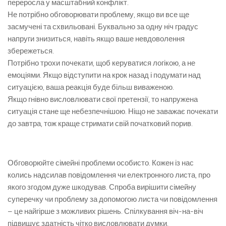
переросла у масштабний конфлікт.
Не потрібно обговорювати проблему, якщо ви все ще
засмучені та схвильовані. Буквально за одну ніч градус
напруги знизиться, навіть якщо ваше невдоволення
збережеться.
Потрібно трохи почекати, щоб керуватися логікою, а не
емоціями. Якщо відступити на крок назад і подумати над
ситуацією, ваша реакція буде більш виваженою.
Якщо гнівно висловлювати свої претензії, то напружена
ситуація стане ще небезпечнішою. Ніщо не заважає почекати
до завтра, тож краще стримати свій початковий порив.
Обговорюйте сімейні проблеми особисто. Кожен із нас
колись надсилав повідомлення чи електронного листа, про
якого згодом дуже шкодував. Спроба вирішити сімейну
суперечку чи проблему за допомогою листа чи повідомлення
– це найгірше з можливих рішень. Спілкування віч-на-віч
підвищує здатність чітко висловлювати думки,