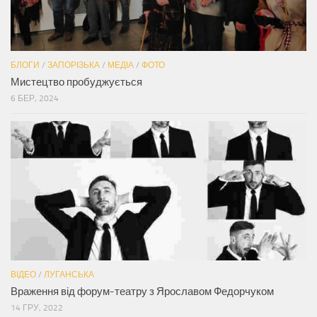
БЛОГИ
/
ЗАПОРІЗЬКА
/
МЕДІА
/
ФОТО
Мистецтво пробуджується
6 БЕР, 2024
ВІДЕО
/
ЛУГАНСЬКА
Враження від форум-театру з Ярославом Федорчуком
14 ГРУ, 2022