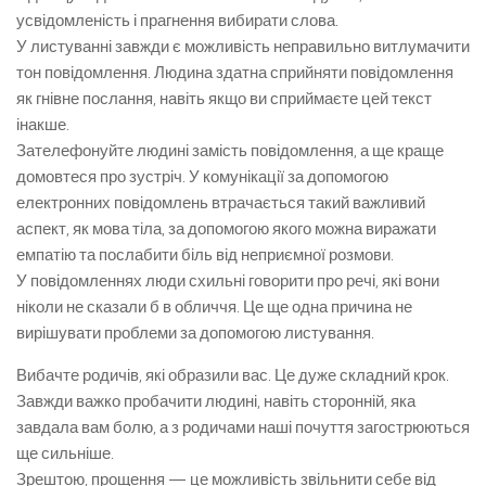
усвідомленість і прагнення вибирати слова.
У листуванні завжди є можливість неправильно витлумачити
тон повідомлення. Людина здатна сприйняти повідомлення
як гнівне послання, навіть якщо ви сприймаєте цей текст
інакше.
Зателефонуйте людині замість повідомлення, а ще краще
домовтеся про зустріч. У комунікації за допомогою
електронних повідомлень втрачається такий важливий
аспект, як мова тіла, за допомогою якого можна виражати
емпатію та послабити біль від неприємної розмови.
У повідомленнях люди схильні говорити про речі, які вони
ніколи не сказали б в обличчя. Це ще одна причина не
вирішувати проблеми за допомогою листування.
Вибачте родичів, які образили вас. Це дуже складний крок.
Завжди важко пробачити людині, навіть сторонній, яка
завдала вам болю, а з родичами наші почуття загострюються
ще сильніше.
Зрештою, прощення — це можливість звільнити себе від