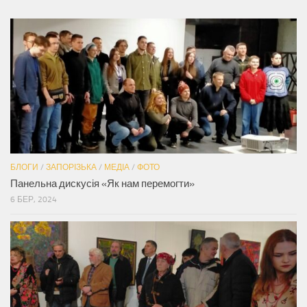
БЛОГИ
/
ЗАПОРІЗЬКА
/
МЕДІА
/
ФОТО
Панельна дискусія «Як нам перемогти»
6 БЕР, 2024