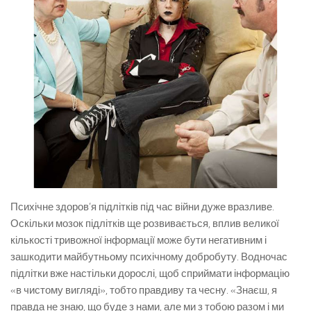
Психічне здоров’я підлітків під час війни дуже вразливе.
Оскільки мозок підлітків ще розвивається, вплив великої
кількості тривожної інформації може бути негативним і
зашкодити майбутньому психічному добробуту. Водночас
підлітки вже настільки дорослі, щоб сприймати інформацію
«в чистому вигляді», тобто правдиву та чесну. «Знаєш, я
правда не знаю, що буде з нами, але ми з тобою разом і ми