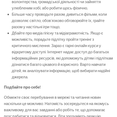
волонтерства, громадської діяльності чи зайняття
улюбленим хобі, або робити щось фізично;
Більше часу проводьте разом, дивиться фільми, коли
дозволяє світло, обов’язково обговорюйте їх, грайте
разом у настільні ігри тощо;
Дбайте про медіа гігієну та мідіаграмотність. Якщо є
можливість, порадьте підлітку пройти тренінг з
критичного мислення. Зараз є гарні онлайн курси у
відкритому доступі. Інтернет надає доступ до багатьох
інформаційних ресурсів, які допоможуть дітям і підліткам
дізнатися багато цікавого й корисного. Варто навчати
дітей, як аналізувати інформацію, щоб вибирати надійні
джерела.
Подбайте про себе!
Обмежте своє перебування в мережі та читання новин
наскільки це можливо. Натомість зосередьтеся на якомусь
важливому для вас завданні або робіть те, що допомагає
розслабитися та відновитися. Діти зрозуміють реакцію