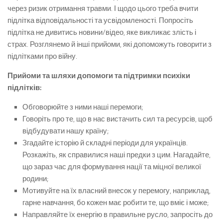
через ризик отримання травми. І щодо цього треба вчити
підлітка відповідальності та усвідомленості. Попросіть
підлітка не дивитись новини/відео, яке викликає злість і
страх. Розглянемо й інші прийоми, які допоможуть говорити з
підлітками про війну.
Прийоми та шляхи допомоги та підтримки психіки
підлітків:
Обговорюйте з ними наші перемоги;
Говоріть про те, що в нас вистачить сил та ресурсів, щоб
відбудувати нашу країну;
Згадайте історію й складні періоди для українців.
Розкажіть, як справилися наші предки з цим. Нагадайте,
що зараз час для формування нації та міцної великої
родини;
Мотивуйте на їх власний внесок у перемогу, наприклад,
гарне навчання, бо кожен має робити те, що вміє і може;
Направляйте їх енергію в правильне русло, запросіть до