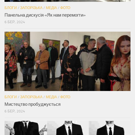
БЛОГИ
/
ЗАПОРІЗЬКА
/
МЕДІА
/
ФОТО
Панельна дискусія «Як нам перемогти»
6 БЕР, 2024
БЛОГИ
/
ЗАПОРІЗЬКА
/
МЕДІА
/
ФОТО
Мистецтво пробуджується
6 БЕР, 2024