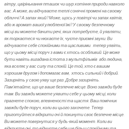
вітру, цвірінькання пташок чи шур хотіння природи навколо
вас. А може, ви відчуваєте теплі сонячні промені на своєму
обличчі? А запах який? Може, щось у повітрі чи запах квітів,
або ж аромат вашої улюбленої їжі? У своєму безпечному
місці ви можете бачити речі, яких потребуєте, й уявляти,
як торкаєтеся чи нюхаєте їх, чуєте приємні звуки. Ви
відчуваєте себе спокійними та щасливими. тепер уявіть,
що у цьому місці поруч з вами є хтось особливий. Це може
бути навіть вигадана істота з мультфільмів або людина,
яка вселяє у вас силу та спокій. Це той, хто є вашим
хорошим другом і допомагає вам, хтось сильний і добрий.
Зазирніть у свою уяву ще раз. Добре зазирніть.
Пам’ятайте, що це ваше безпечне місце. Воно завжди буде
там. Ви завжди можете уявити себе у цьому місці, коли
прагнете спокою, впевненості та щастя. Ваш помічник
завжди буде поруч, коли ви цього захочете. Тепер
приготуйтеся відкрити очі й покинути своє безпечне місце.
Ви можете повернутися у будь-який момент. Коли ви
відкриєте очі, то відчуєте себе ще більш спокійними та