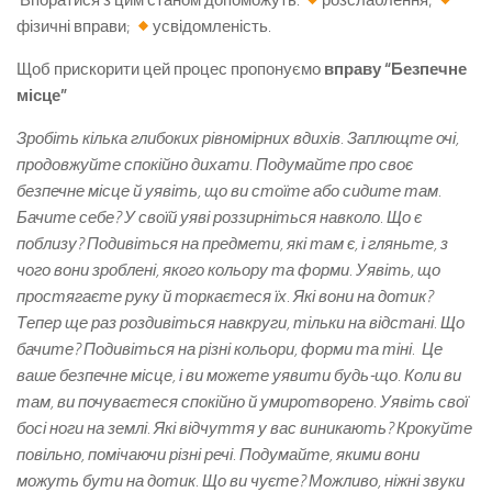
Впоратися з цим станом допоможуть:
розслаблення;
фізичні вправи;
усвідомленість.
Щоб прискорити цей процес пропонуємо
вправу “Безпечне
місце”
Зробіть кілька глибоких рівномірних вдихів. Заплющте очі,
продовжуйте спокійно дихати. Подумайте про своє
безпечне місце й уявіть, що ви стоїте або сидите там.
Бачите себе? У своїй уяві роззирніться навколо. Що є
поблизу? Подивіться на предмети, які там є, і гляньте, з
чого вони зроблені, якого кольору та форми. Уявіть, що
простягаєте руку й торкаєтеся їх. Які вони на дотик?
Тепер ще раз роздивіться навкруги, тільки на відстані. Що
бачите? Подивіться на різні кольори, форми та тіні. Це
ваше безпечне місце, і ви можете уявити будь-що. Коли ви
там, ви почуваєтеся спокійно й умиротворено. Уявіть свої
босі ноги на землі. Які відчуття у вас виникають? Крокуйте
повільно, помічаючи різні речі. Подумайте, якими вони
можуть бути на дотик. Що ви чуєте? Можливо, ніжні звуки