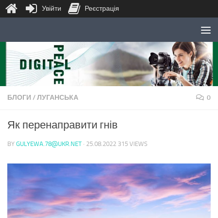
Увійти
Реєстрація
Skip to content
БЛОГИ
/
ЛУГАНСЬКА
0
Як перенаправити гнів
BY
GULYEWA.78@UKR.NET
·
25.08.2022
315 VIEWS