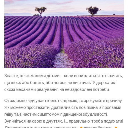
Знаєте, це як малими дітьми – коли вони зляться, то значить,
що щось або болить, або чогось не вистачає. У дорослих
схожі механізми реагування на не задоволені потреби.
Отож, якщо відчуваєте злість агресію, то зрозумійте причину.
Як можемо простежити, дратівливість пов’язана із проявами
гніву та є частим симптомом підвищеної збудливості.
Зупиніться на своїх відчуттях. І… правильно, треба подихати!