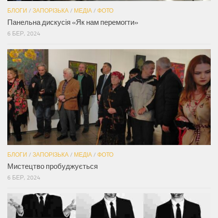
БЛОГИ
/
ЗАПОРІЗЬКА
/
МЕДІА
/
ФОТО
Панельна дискусія «Як нам перемогти»
6 БЕР, 2024
БЛОГИ
/
ЗАПОРІЗЬКА
/
МЕДІА
/
ФОТО
Мистецтво пробуджується
6 БЕР, 2024