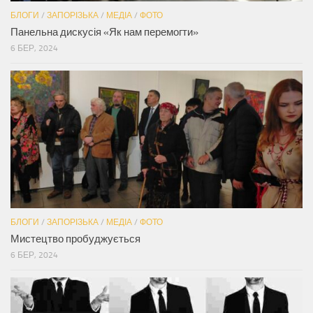
БЛОГИ
/
ЗАПОРІЗЬКА
/
МЕДІА
/
ФОТО
Панельна дискусія «Як нам перемогти»
6 БЕР, 2024
БЛОГИ
/
ЗАПОРІЗЬКА
/
МЕДІА
/
ФОТО
Мистецтво пробуджується
6 БЕР, 2024