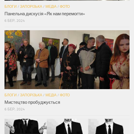
БЛОГИ
/
ЗАПОРІЗЬКА
/
МЕДІА
/
ФОТО
Панельна дискусія «Як нам перемогти»
6 БЕР, 2024
БЛОГИ
/
ЗАПОРІЗЬКА
/
МЕДІА
/
ФОТО
Мистецтво пробуджується
6 БЕР, 2024