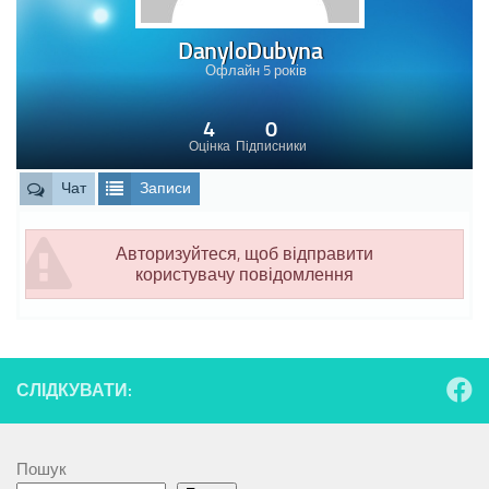
DanyloDubyna
Офлайн 5 років
4
0
Оцінка
Підписники
Чат
Записи
Авторизуйтеся, щоб відправити
користувачу повідомлення
СЛІДКУВАТИ:
Пошук