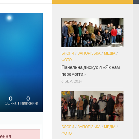
БЛОГИ
/
ЗАПОРІЗЬКА
/
МЕДІА
/
ФОТО
Панельна дискусія «Як нам
перемогти»
6 БЕР, 2024
0
0
Оцінка
Підписники
БЛОГИ
/
ЗАПОРІЗЬКА
/
МЕДІА
/
ФОТО
лення