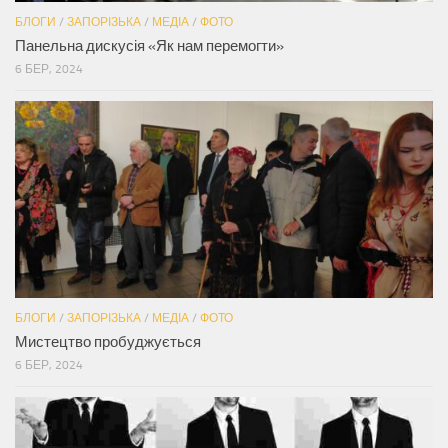
БЛОГИ
/
ЗАПОРІЗЬКА
/
МЕДІА
/
ФОТО
Панельна дискусія «Як нам перемогти»
6 БЕР, 2024
БЛОГИ
/
ЗАПОРІЗЬКА
/
МЕДІА
/
ФОТО
Мистецтво пробуджується
6 БЕР, 2024