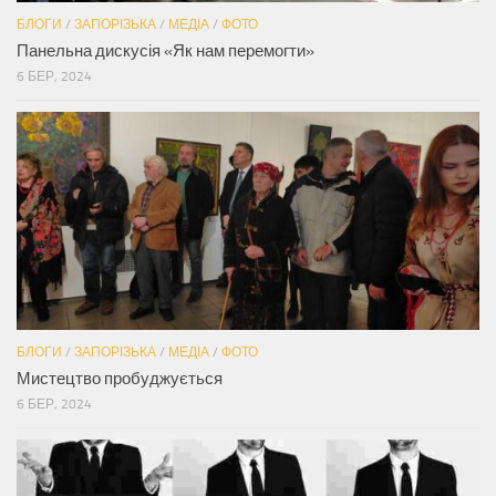
БЛОГИ
/
ЗАПОРІЗЬКА
/
МЕДІА
/
ФОТО
Панельна дискусія «Як нам перемогти»
6 БЕР, 2024
БЛОГИ
/
ЗАПОРІЗЬКА
/
МЕДІА
/
ФОТО
Мистецтво пробуджується
6 БЕР, 2024