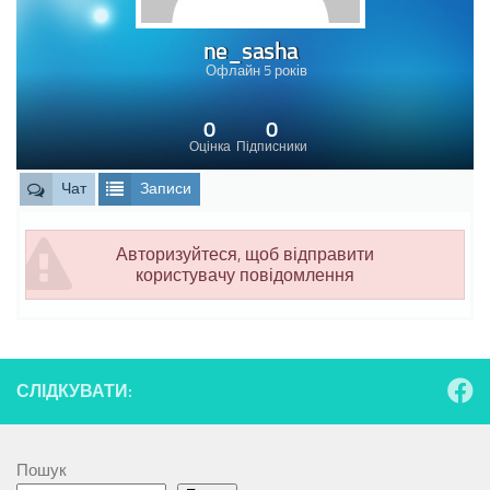
ne_sasha
Офлайн 5 років
0
0
Оцінка
Підписники
Чат
Записи
Авторизуйтеся, щоб відправити
користувачу повідомлення
СЛІДКУВАТИ:
Пошук