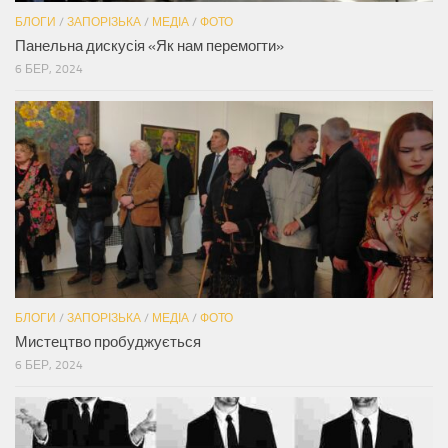
БЛОГИ
/
ЗАПОРІЗЬКА
/
МЕДІА
/
ФОТО
Панельна дискусія «Як нам перемогти»
6 БЕР, 2024
БЛОГИ
/
ЗАПОРІЗЬКА
/
МЕДІА
/
ФОТО
Мистецтво пробуджується
6 БЕР, 2024