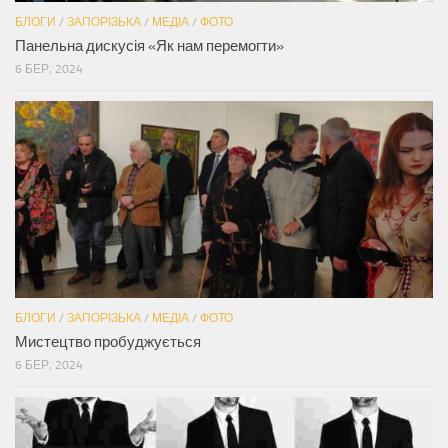
БЛОГИ
/
ЗАПОРІЗЬКА
/
МЕДІА
/
ФОТО
Панельна дискусія «Як нам перемогти»
6 БЕР, 2024
БЛОГИ
/
ЗАПОРІЗЬКА
/
МЕДІА
/
ФОТО
Мистецтво пробуджується
6 БЕР, 2024