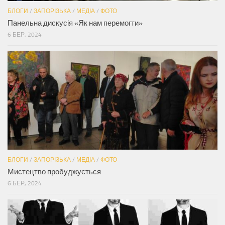
БЛОГИ
/
ЗАПОРІЗЬКА
/
МЕДІА
/
ФОТО
Панельна дискусія «Як нам перемогти»
6 БЕР, 2024
БЛОГИ
/
ЗАПОРІЗЬКА
/
МЕДІА
/
ФОТО
Мистецтво пробуджується
6 БЕР, 2024