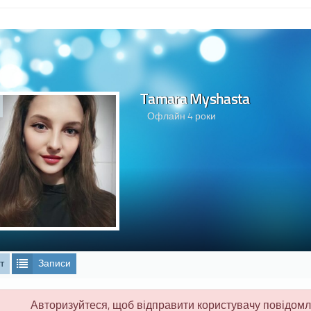
Tamara Myshasta
Офлайн 4 роки
т
Записи
Авторизуйтеся, щоб відправити користувачу повідом