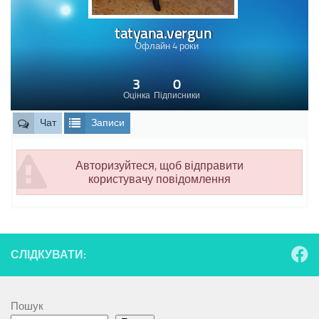
tatyana.vergun
Офлайн 4 роки
3
0
Оцінка
Підписники
Чат
Записи
Авторизуйтеся, щоб відправити
користувачу повідомлення
СЛІДКУВАТИ:
Пошук