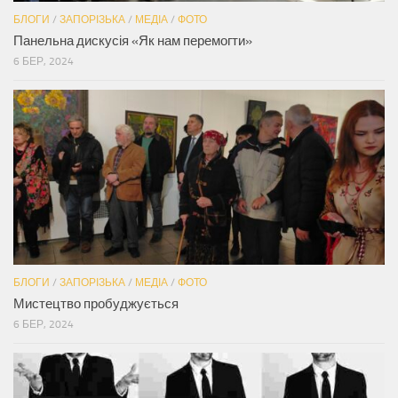
БЛОГИ
/
ЗАПОРІЗЬКА
/
МЕДІА
/
ФОТО
Панельна дискусія «Як нам перемогти»
6 БЕР, 2024
БЛОГИ
/
ЗАПОРІЗЬКА
/
МЕДІА
/
ФОТО
Мистецтво пробуджується
6 БЕР, 2024