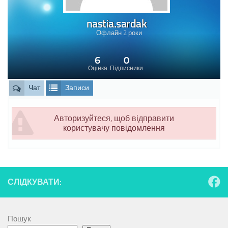
nastia.sardak
Офлайн 2 роки
6
0
Оцінка
Підписники
Чат
Записи
Авторизуйтеся, щоб відправити
користувачу повідомлення
СЛІДКУВАТИ:
Пошук