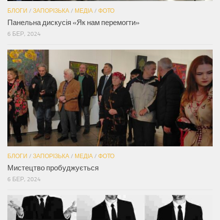
БЛОГИ
/
ЗАПОРІЗЬКА
/
МЕДІА
/
ФОТО
Панельна дискусія «Як нам перемогти»
6 БЕР, 2024
БЛОГИ
/
ЗАПОРІЗЬКА
/
МЕДІА
/
ФОТО
Мистецтво пробуджується
6 БЕР, 2024