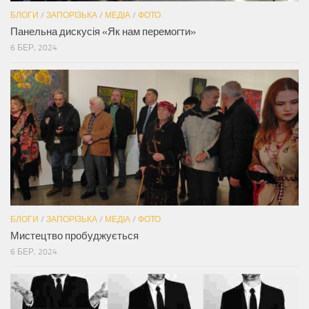
БЛОГИ
/
ЗАПОРІЗЬКА
/
МЕДІА
/
ФОТО
Панельна дискусія «Як нам перемогти»
6 БЕР, 2024
БЛОГИ
/
ЗАПОРІЗЬКА
/
МЕДІА
/
ФОТО
Мистецтво пробуджується
6 БЕР, 2024